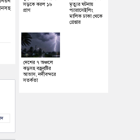
উনিয়ন
সড়কে ঝরল ১৬
মৃত্যুর ঘটনায়
ানসহ
প্রাণ
প্যারাসেইলিং
মালিক ঢাকা থেকে
গ্রেপ্তার
দেশের ৭ অঞ্চলে
ঝড়সহ বজ্রবৃষ্টির
আভাস, নদীবন্দরে
সতর্কতা
াদ