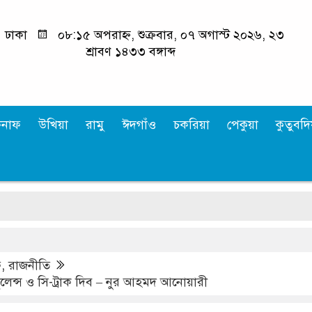
ঢাকা
০৮:১৫ অপরাহ্ন, শুক্রবার, ০৭ অগাস্ট ২০২৬, ২৩
শ্রাবণ ১৪৩৩ বঙ্গাব্দ
কনাফ
উখিয়া
রামু
ঈদগাঁও
চকরিয়া
পেকুয়া
কুতুবদিয
ফ
,
রাজনীতি
াম্বুলেন্স ও সি-ট্রাক দিব – নুর আহমদ আনোয়ারী