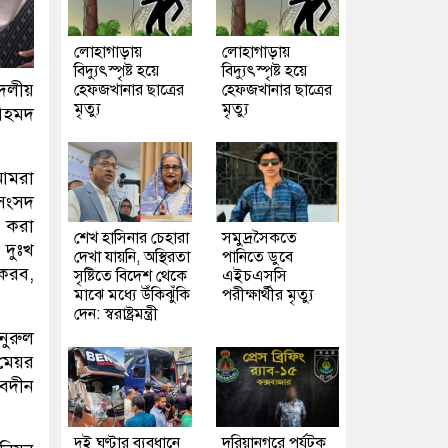
লোহাগাড়ায়
লোহাগাড়ায়
বিদ্যুৎস্পৃষ্ট হয়ে
বিদ্যুৎস্পৃষ্ট হয়ে
দলীয়
হেফজখানার ছাত্রের
হেফজখানার ছাত্রের
মৃত্যু
মৃত্যু
 আহমদ
 আমরা
 সংসদ
ন করা
শেখ হাসিনার চেহারা
সমুদ্রসৈকতে
 দুঃখ
দেখা যায়নি, অস্থিরতা
পানিতে ডুবে
 করব,
সৃষ্টিতে বিদেশ থেকে
এইচএসসি
মাঝে মধ্যে উঁকিঝুঁকি
পরীক্ষার্থীর মৃত্যু
দেন: স্বরাষ্ট্রমন্ত্রী
নুরুল
মেয়র
বেদীন
দুই ঘণ্টার ব্যবধানে
দরিয়ানগরে পর্যটক