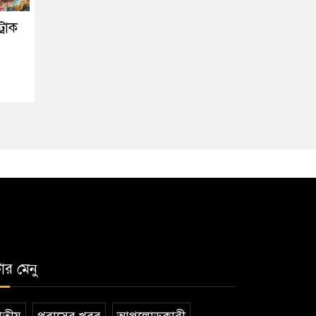
্রাক
টার মেনু
তীয়
প্রবাসের খবর
আপলোডকারী