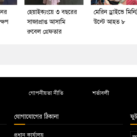
নের
হেয়াইক্যংয়ে ৩ বছরের
মেরিন ড্রাইভে মিনিট
্ষেপ
সাজাপ্রাপ্ত আসামি
উল্টে আহত ৮
রুবেল গ্রেফতার
গোপনীয়তা নীতি
শর্তাবলী
যোগাযোগের ঠিকানা
ফু
প্রধান কার্যালয়
জা