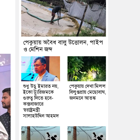
পেকুয়ায় অবৈধ বালু উত্তোলন, পাইপ
ও মেশিন জব্দ
শুধু উচু ইমারত নয়,
পেকুয়ায় দেখা মিলল
ইকো ট্যুরিজমকে
বিলুপ্তপ্রায় মেছোবাঘ,
গুরুত্ব দিতে হবে-
জনমনে আতঙ্ক
কক্সবাজারে
স্বরাষ্ট্রমন্ত্রী
সালাহউদ্দিন আহমদ