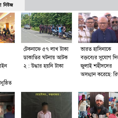
ো নিউজ
টেকনাফে ৫৭ লাখ টাকা
ভারত হাসিনাকে
ডাকাতির ঘটনায় আটক
বক্তব্যের সুযোগ দি
লাইন
২ : উদ্ধার হয়নি টাকা
জুলাই শহীদদের
অসম্মান করেছে: র
নুষ্ঠিত