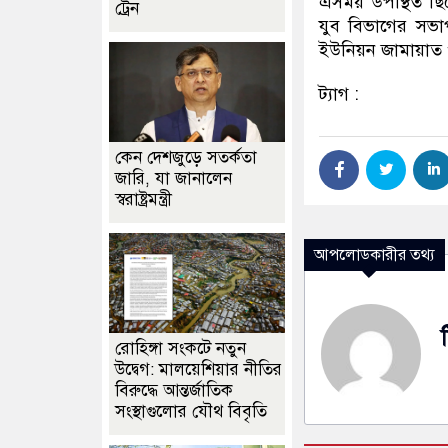
এসময় উপস্থিত ছি
ট্রেন
যুব বিভাগের সভ
ইউনিয়ন জামায়াত ও
ট্যাগ :
কেন দেশজুড়ে সতর্কতা
জারি, যা জানালেন
স্বরাষ্ট্রমন্ত্রী
আপলোডকারীর তথ্য
রোহিঙ্গা সংকটে নতুন
উদ্বেগ: মালয়েশিয়ার নীতির
বিরুদ্ধে আন্তর্জাতিক
সংস্থাগুলোর যৌথ বিবৃতি