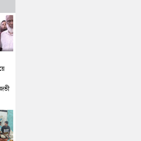
য়ে
িজভী