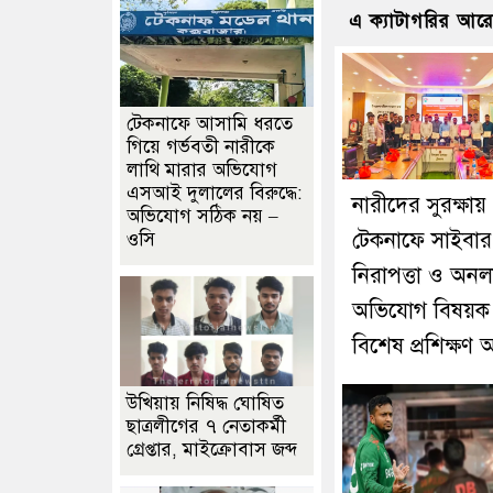
এ ক্যাটাগরির আর
টেকনাফে আসামি ধরতে
গিয়ে গর্ভবতী নারীকে
লাথি মারার অভিযোগ
এসআই দুলালের বিরুদ্ধে:
নারীদের সুরক্ষায়
অভিযোগ সঠিক নয় –
টেকনাফে সাইবার
ওসি
নিরাপত্তা ও অন
অভিযোগ বিষয়ক
বিশেষ প্রশিক্ষণ অ
উখিয়ায় নিষিদ্ধ ঘোষিত
ছাত্রলীগের ৭ নেতাকর্মী
গ্রেপ্তার, মাইক্রোবাস জব্দ