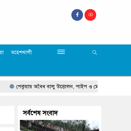
়া
মহেশখালী
পেকুয়ায় অবৈধ বালু উত্তোলন, পাইপ ও মেশিন জব্দ
শুধু উচু ই
সর্বশেষ সংবাদ