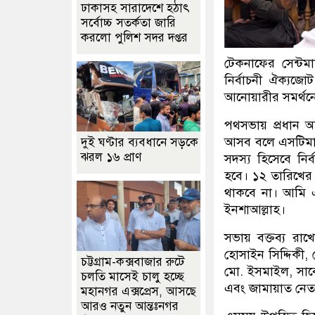
ঢাকাসহ সারাদেশে হঠাৎ
সর্বোচ্চ সতর্কতা জা‌রি
করলো পুলিশ সদর দপ্তর
টেকনাফের সেন্ট
নির্বাচনী ঐক্যজো
আনোয়ারীর সমর্থনে
পথসভায় প্রধান অ
আসব বলে এসটিমার
দুই ঘণ্টার ব্যবধানে সড়কে
ঝরল ১৬ প্রাণ
সদস্য হিসেবে নির্ব
হবে। ১২ তারিখের 
থাকবে না। আমি এই
ইনশাআল্লাহ।
সভায় বক্তব্য রা
হোসাইন সিদ্দিক
চট্টগ্রাম-কক্সবাজার রুটে
মো. ইসমাইল, সাব
চলতি মাসেই চালু হচ্ছে
এবং জামায়াত নেতা
মহানগর এক্সপ্রেস, আসছে
আরও নতুন আন্তঃনগর