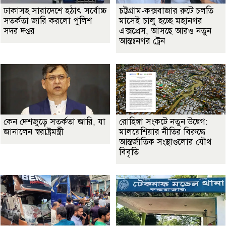
ঢাকাসহ সারাদেশে হঠাৎ সর্বোচ্চ
চট্টগ্রাম-কক্সবাজার রুটে চলতি
সতর্কতা জা‌রি করলো পুলিশ
মাসেই চালু হচ্ছে মহানগর
সদর দপ্তর
এক্সপ্রেস, আসছে আরও নতুন
আন্তঃনগর ট্রেন
কেন দেশজুড়ে সতর্কতা জারি, যা
রোহিঙ্গা সংকটে নতুন উদ্বেগ:
জানালেন স্বরাষ্ট্রমন্ত্রী
মালয়েশিয়ার নীতির বিরুদ্ধে
আন্তর্জাতিক সংস্থাগুলোর যৌথ
বিবৃতি