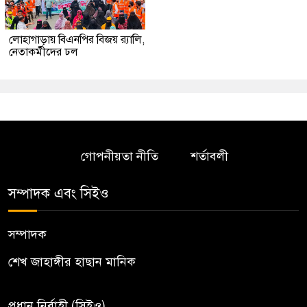
লোহাগাড়ায় বিএনপির বিজয় র‍্যালি,
নেতাকর্মীদের ঢল
গোপনীয়তা নীতি
শর্তাবলী
সম্পাদক এবং সিইও
সম্পাদক
শেখ জাহাঙ্গীর হাছান মানিক
প্রধান নির্বাহী (সিইও)