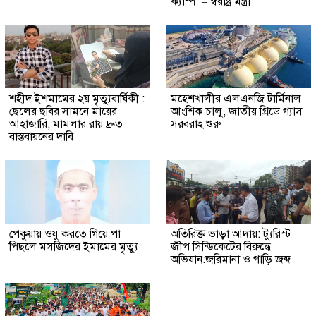
ক্যাম্প’ – স্বরাষ্ট্র মন্ত্রী
শহীদ ইশমামের ২য় মৃত্যুবার্ষিকী :
মহেশখালীর এলএনজি টার্মিনাল
ছেলের ছবির সামনে মায়ের
আংশিক চালু, জাতীয় গ্রিডে গ্যাস
আহাজারি, মামলার রায় দ্রুত
সরবরাহ শুরু
বাস্তবায়নের দাবি
পেকুয়ায় ওযু করতে গিয়ে পা
অতিরিক্ত ভাড়া আদায়: ট্যুরিস্ট
পিছলে মসজিদের ইমামের মৃত্যু
জীপ সিন্ডিকেটের বিরুদ্ধে
অভিযান:জরিমানা ও গাড়ি জব্দ