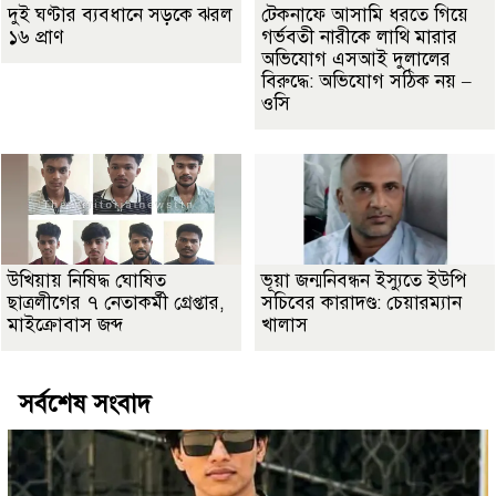
দুই ঘণ্টার ব্যবধানে সড়কে ঝরল
টেকনাফে আসামি ধরতে গিয়ে
১৬ প্রাণ
গর্ভবতী নারীকে লাথি মারার
অভিযোগ এসআই দুলালের
বিরুদ্ধে: অভিযোগ সঠিক নয় –
ওসি
উখিয়ায় নিষিদ্ধ ঘোষিত
ভূয়া জন্মনিবন্ধন ইস্যুতে ইউপি
ছাত্রলীগের ৭ নেতাকর্মী গ্রেপ্তার,
সচিবের কারাদণ্ড: চেয়ারম্যান
মাইক্রোবাস জব্দ
খালাস
সর্বশেষ সংবাদ