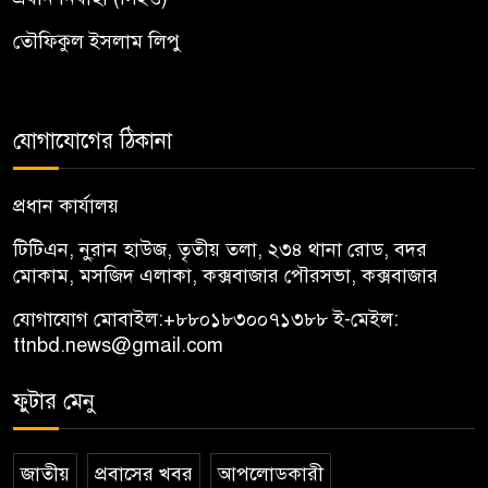
তৌফিকুল ইসলাম লিপু
যোগাযোগের ঠিকানা
প্রধান কার্যালয়
টিটিএন, নু্রান হাউজ, তৃতীয় তলা, ২৩৪ থানা রোড, বদর
মোকাম, মসজিদ এলাকা, কক্সবাজার পৌরসভা, কক্সবাজার
যোগাযোগ মোবাইল:
+৮৮০১৮৩০০৭১৩৮৮
ই-মেইল:
ttnbd.news@gmail.com
ফুটার মেনু
জাতীয়
প্রবাসের খবর
আপলোডকারী