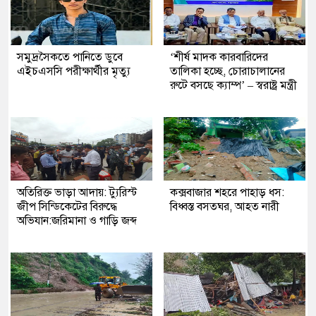
সমুদ্রসৈকতে পানিতে ডুবে
‘শীর্ষ মাদক কারবারিদের
এইচএসসি পরীক্ষার্থীর মৃত্যু
তালিকা হচ্ছে, চোরাচালানের
রুটে বসছে ক্যাম্প’ – স্বরাষ্ট্র মন্ত্রী
অতিরিক্ত ভাড়া আদায়: ট্যুরিস্ট
কক্সবাজার শহরে পাহাড় ধস:
জীপ সিন্ডিকেটের বিরুদ্ধে
বিধ্বস্ত বসতঘর, আহত নারী
অভিযান:জরিমানা ও গাড়ি জব্দ