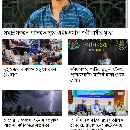
সমুদ্রসৈকতে পানিতে ডুবে এইচএসসি পরীক্ষার্থীর মৃত্যু
দুই ঘণ্টার ব্যবধানে সড়কে ঝরল
দরিয়ানগরে পর্যটক মৃত্যুর ঘটনায়
১৬ প্রাণ
প্যারাসেইলিং মালিক ঢাকা থেকে
গ্রেপ্তার
দেশের ৭ অঞ্চলে ঝড়সহ বজ্রবৃষ্টির
‘শীর্ষ মাদক কারবারিদের তালিকা
আভাস, নদীবন্দরে সতর্কতা
হচ্ছে, চোরাচালানের রুটে বসছে