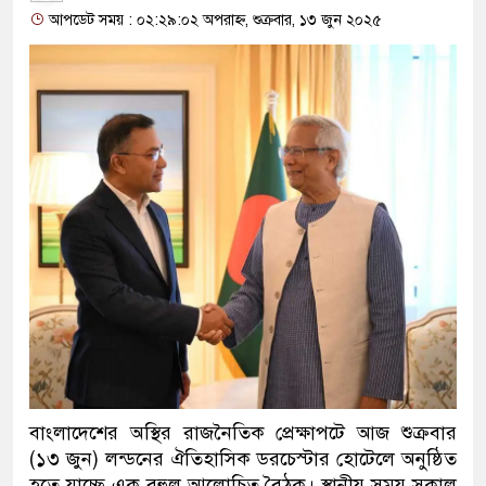
আপডেট সময় : ০২:২৯:০২ অপরাহ্ন, শুক্রবার, ১৩ জুন ২০২৫
বাংলাদেশের অস্থির রাজনৈতিক প্রেক্ষাপটে আজ শুক্রবার
(১৩ জুন) লন্ডনের ঐতিহাসিক ডরচেস্টার হোটেলে অনুষ্ঠিত
হতে যাচ্ছে এক বহুল আলোচিত বৈঠক। স্থানীয় সময় সকাল