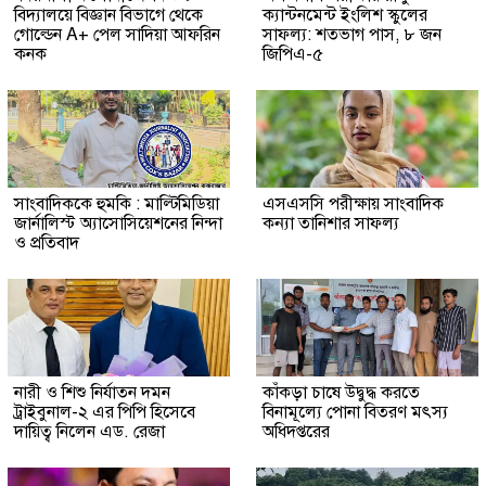
বিদ্যালয়ে বিজ্ঞান বিভাগে থেকে
ক্যান্টনমেন্ট ইংলিশ স্কুলের
গোল্ডেন A+ পেল সাদিয়া আফরিন
সাফল্য: শতভাগ পাস, ৮ জন
কনক
জিপিএ-৫ ‎
সাংবাদিককে হুমকি : মাল্টিমিডিয়া
এসএসসি পরীক্ষায় সাংবাদিক
জার্নালিস্ট অ্যাসোসিয়েশনের নিন্দা
কন্যা তানিশার সাফল্য
ও প্রতিবাদ
নারী ও শিশু নির্যাতন দমন
কাঁকড়া চাষে উদ্বুদ্ধ করতে
ট্রাইবুনাল-২ এর পিপি হিসেবে
বিনামূল্যে পোনা বিতরণ মৎস্য
দায়িত্ব নিলেন এড. রেজা
অধিদপ্তরের