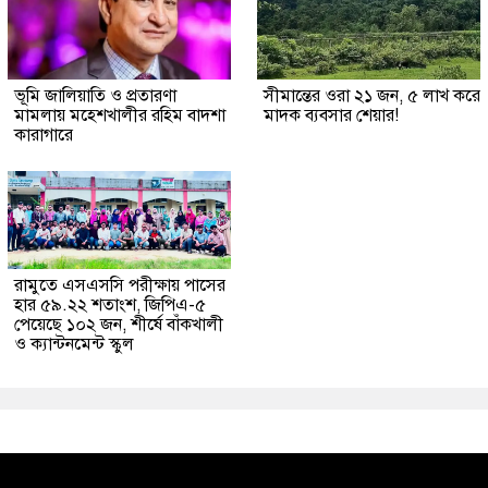
ভূমি জালিয়াতি ও প্রতারণা
সীমান্তের ওরা ২১ জন, ৫ লাখ করে
মামলায় মহেশখালীর রহিম বাদশা
মাদক ব্যবসার শেয়ার!
কারাগারে
রামুতে এসএসসি পরীক্ষায় পাসের
হার ৫৯.২২ শতাংশ, জিপিএ-৫
পেয়েছে ১০২ জন, শীর্ষে বাঁকখালী
ও ক্যান্টনমেন্ট স্কুল