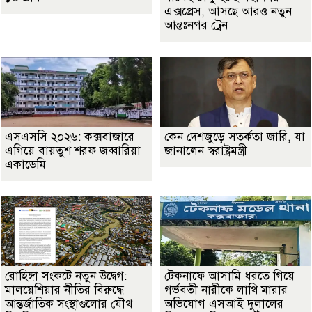
এক্সপ্রেস, আসছে আরও নতুন
আন্তঃনগর ট্রেন
এসএসসি ২০২৬: কক্সবাজারে
কেন দেশজুড়ে সতর্কতা জারি, যা
এগিয়ে বায়তুশ শরফ জব্বারিয়া
জানালেন স্বরাষ্ট্রমন্ত্রী
একাডেমি
রোহিঙ্গা সংকটে নতুন উদ্বেগ:
টেকনাফে আসামি ধরতে গিয়ে
মালয়েশিয়ার নীতির বিরুদ্ধে
গর্ভবতী নারীকে লাথি মারার
আন্তর্জাতিক সংস্থাগুলোর যৌথ
অভিযোগ এসআই দুলালের