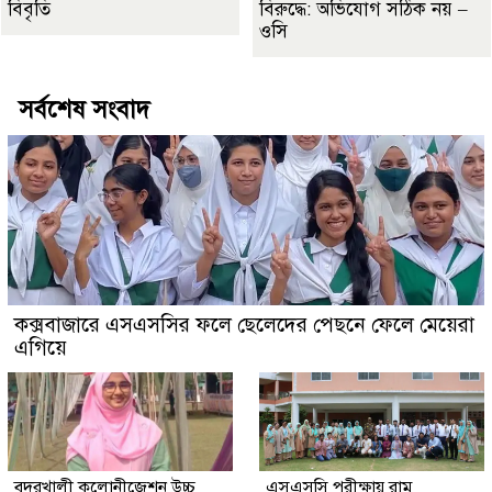
বিবৃতি
বিরুদ্ধে: অভিযোগ সঠিক নয় –
ওসি
সর্বশেষ সংবাদ
কক্সবাজারে এসএসসির ফলে ছেলেদের পেছনে ফেলে মেয়েরা
এগিয়ে
বদরখালী কলোনীজেশন উচ্চ
‎এসএসসি পরীক্ষায় রামু