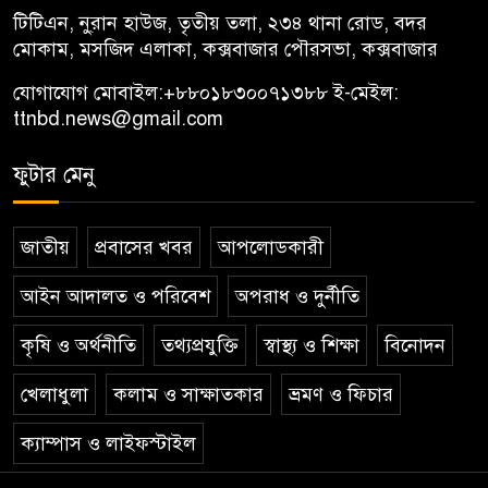
টিটিএন, নু্রান হাউজ, তৃতীয় তলা, ২৩৪ থানা রোড, বদর
মোকাম, মসজিদ এলাকা, কক্সবাজার পৌরসভা, কক্সবাজার
যোগাযোগ মোবাইল:
+৮৮০১৮৩০০৭১৩৮৮
ই-মেইল:
ttnbd.news@gmail.com
ফুটার মেনু
জাতীয়
প্রবাসের খবর
আপলোডকারী
আইন আদালত ও পরিবেশ
অপরাধ ও দুর্নীতি
কৃষি ও অর্থনীতি
তথ্যপ্রযুক্তি
স্বাস্থ্য ও শিক্ষা
বিনোদন
খেলাধুলা
কলাম ও সাক্ষাতকার
ভ্রমণ ও ফিচার
ক্যাম্পাস ও লাইফস্টাইল