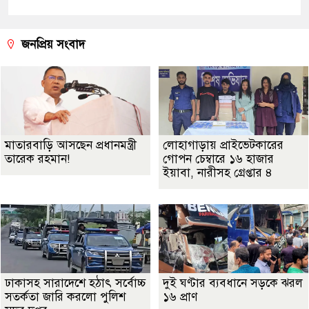
জনপ্রিয় সংবাদ
মাতারবাড়ি আসছেন প্রধানমন্ত্রী
লোহাগাড়ায় প্রাইভেটকারের
তারেক রহমান!
গোপন চেম্বারে ১৬ হাজার
ইয়াবা, নারীসহ গ্রেপ্তার ৪
ঢাকাসহ সারাদেশে হঠাৎ সর্বোচ্চ
দুই ঘণ্টার ব্যবধানে সড়কে ঝরল
সতর্কতা জা‌রি করলো পুলিশ
১৬ প্রাণ