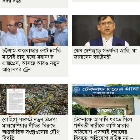
সদর দপ্তর
চট্টগ্রাম-কক্সবাজার রুটে চলতি
কেন দেশজুড়ে সতর্কতা জারি, যা
মাসেই চালু হচ্ছে মহানগর
জানালেন স্বরাষ্ট্রমন্ত্রী
এক্সপ্রেস, আসছে আরও নতুন
আন্তঃনগর ট্রেন
রোহিঙ্গা সংকটে নতুন উদ্বেগ:
টেকনাফে আসামি ধরতে গিয়ে
মালয়েশিয়ার নীতির বিরুদ্ধে
গর্ভবতী নারীকে লাথি মারার
আন্তর্জাতিক সংস্থাগুলোর যৌথ
অভিযোগ এসআই দুলালের
বিবৃতি
বিরুদ্ধে: অভিযোগ সঠিক নয় –