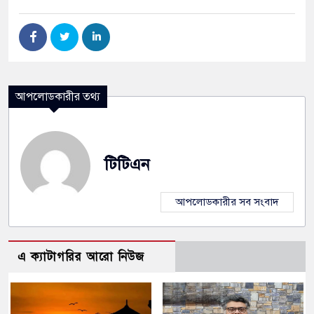
আপলোডকারীর তথ্য
টিটিএন
আপলোডকারীর সব সংবাদ
এ ক্যাটাগরির আরো নিউজ