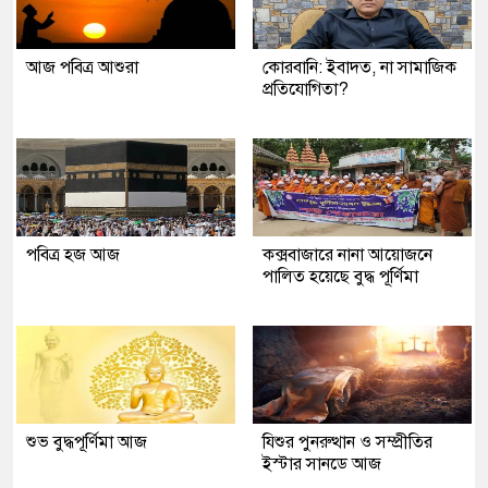
আজ পবিত্র আশুরা
কোরবানি: ইবাদত, না সামাজিক
প্রতিযোগিতা?
পবিত্র হজ আজ
কক্সবাজারে নানা আয়োজনে
পালিত হয়েছে বুদ্ধ পূর্ণিমা
শুভ বুদ্ধপূর্ণিমা আজ
যিশুর পুনরুত্থান ও সম্প্রীতির
ইস্টার সানডে আজ