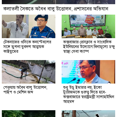
কলাতলী সৈকতে অবৈধ বালু উত্তোলন, প্রশাসনের অভিযান
টেকনাফের ওসিকে কনস্টেবলের
কক্সবাজার প্রেসক্লাব ও সাংবাদিক
সঙ্গে তুলনা যুবদল আহ্বায়ক
ইউনিয়নের উদ্যোগে বিনামূল্যে চক্ষু
কাইয়ুমের
স্বাস্থ্য সেবা ক্যাম্প
পেকুয়ায় অবৈধ বালু উত্তোলন,
শুধু উচু ইমারত নয়, ইকো
পাইপ ও মেশিন জব্দ
ট্যুরিজমকে গুরুত্ব দিতে হবে-
কক্সবাজারে স্বরাষ্ট্রমন্ত্রী সালাহউদ্দিন
আহমদ