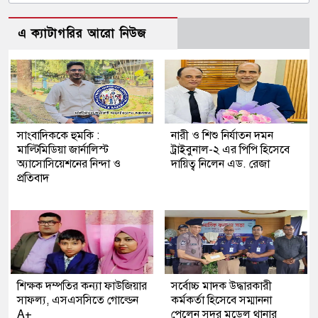
এ ক্যাটাগরির আরো নিউজ
সাংবাদিককে হুমকি :
নারী ও শিশু নির্যাতন দমন
মাল্টিমিডিয়া জার্নালিস্ট
ট্রাইবুনাল-২ এর পিপি হিসেবে
অ্যাসোসিয়েশনের নিন্দা ও
দায়িত্ব নিলেন এড. রেজা
প্রতিবাদ
শিক্ষক দম্পতির কন্যা ফাউজিয়ার
সর্বোচ্চ মাদক উদ্ধারকারী
সাফল্য, এসএসসিতে গোল্ডেন
কর্মকর্তা হিসেবে সম্মাননা
A+
পেলেন সদর মডেল থানার