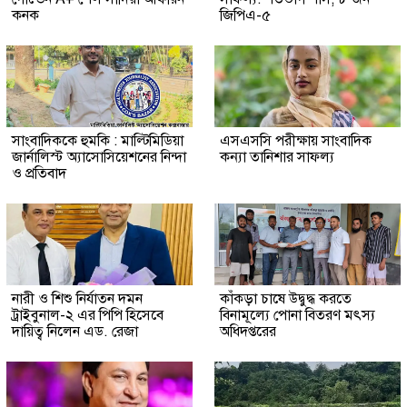
কনক
জিপিএ-৫ ‎
সাংবাদিককে হুমকি : মাল্টিমিডিয়া
এসএসসি পরীক্ষায় সাংবাদিক
জার্নালিস্ট অ্যাসোসিয়েশনের নিন্দা
কন্যা তানিশার সাফল্য
ও প্রতিবাদ
নারী ও শিশু নির্যাতন দমন
কাঁকড়া চাষে উদ্বুদ্ধ করতে
ট্রাইবুনাল-২ এর পিপি হিসেবে
বিনামূল্যে পোনা বিতরণ মৎস্য
দায়িত্ব নিলেন এড. রেজা
অধিদপ্তরের