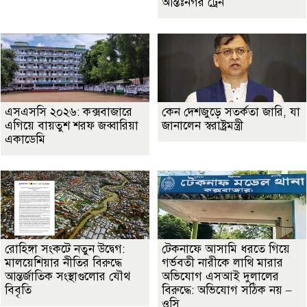
আন্তঃনগর ট্রেন
এসএসসি ২০২৬: কক্সবাজারে
কেন দেশজুড়ে সতর্কতা জারি, যা
এগিয়ে বায়তুশ শরফ জব্বারিয়া
জানালেন স্বরাষ্ট্রমন্ত্রী
একাডেমি
রোহিঙ্গা সংকটে নতুন উদ্বেগ:
টেকনাফে আসামি ধরতে গিয়ে
মালয়েশিয়ার নীতির বিরুদ্ধে
গর্ভবতী নারীকে লাথি মারার
আন্তর্জাতিক সংস্থাগুলোর যৌথ
অভিযোগ এসআই দুলালের
বিবৃতি
বিরুদ্ধে: অভিযোগ সঠিক নয় –
ওসি