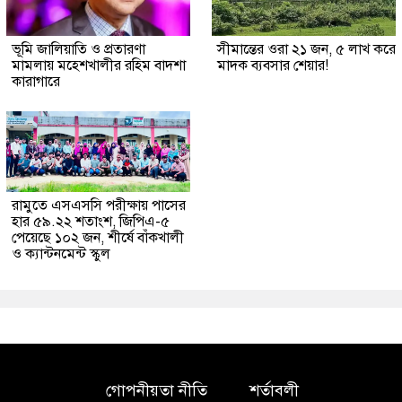
ভূমি জালিয়াতি ও প্রতারণা
সীমান্তের ওরা ২১ জন, ৫ লাখ করে
মামলায় মহেশখালীর রহিম বাদশা
মাদক ব্যবসার শেয়ার!
কারাগারে
রামুতে এসএসসি পরীক্ষায় পাসের
হার ৫৯.২২ শতাংশ, জিপিএ-৫
পেয়েছে ১০২ জন, শীর্ষে বাঁকখালী
ও ক্যান্টনমেন্ট স্কুল
গোপনীয়তা নীতি
শর্তাবলী