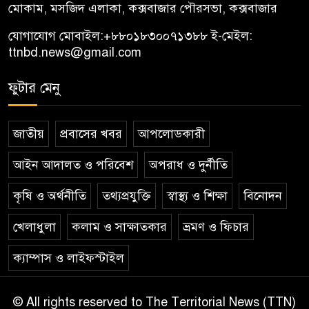
মোকাম, মসজিদ এলাকা, কক্সবাজার পৌরসভা, কক্সবাজার
যোগাযোগ মোবাইল:
+৮৮০১৮৩০০৭১৩৮৮
ই-মেইল:
ttnbd.news@gmail.com
ফুটার মেনু
জাতীয়
প্রবাসের খবর
আপলোডকারী
আইন আদালত ও পরিবেশ
অপরাধ ও দুর্নীতি
কৃষি ও অর্থনীতি
তথ্যপ্রযুক্তি
স্বাস্থ্য ও শিক্ষা
বিনোদন
খেলাধুলা
কলাম ও সাক্ষাতকার
ভ্রমণ ও ফিচার
ক্যাম্পাস ও লাইফস্টাইল
© All rights reserved to The Territorial News (TTN)