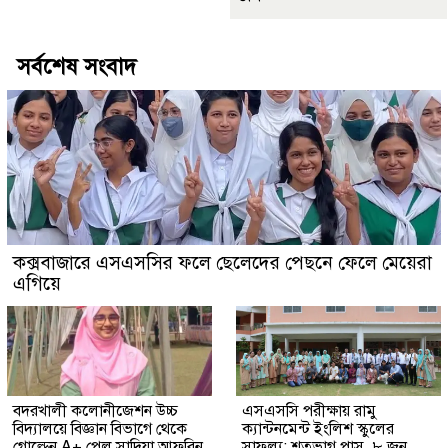
সর্বশেষ সংবাদ
কক্সবাজারে এসএসসির ফলে ছেলেদের পেছনে ফেলে মেয়েরা
এগিয়ে
বদরখালী কলোনীজেশন উচ্চ
‎এসএসসি পরীক্ষায় রামু
বিদ্যালয়ে বিজ্ঞান বিভাগে থেকে
ক্যান্টনমেন্ট ইংলিশ স্কুলের
গোল্ডেন A+ পেল সাদিয়া আফরিন
সাফল্য: শতভাগ পাস, ৮ জন