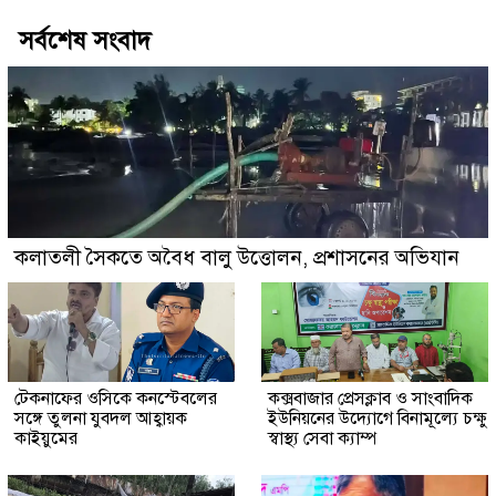
সর্বশেষ সংবাদ
কলাতলী সৈকতে অবৈধ বালু উত্তোলন, প্রশাসনের অভিযান
টেকনাফের ওসিকে কনস্টেবলের
কক্সবাজার প্রেসক্লাব ও সাংবাদিক
সঙ্গে তুলনা যুবদল আহ্বায়ক
ইউনিয়নের উদ্যোগে বিনামূল্যে চক্ষু
কাইয়ুমের
স্বাস্থ্য সেবা ক্যাম্প