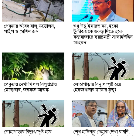
পেকুয়ায় অবৈধ বালু উত্তোলন,
শুধু উচু ইমারত নয়, ইকো
পাইপ ও মেশিন জব্দ
ট্যুরিজমকে গুরুত্ব দিতে হবে-
কক্সবাজারে স্বরাষ্ট্রমন্ত্রী সালাহউদ্দিন
আহমদ
পেকুয়ায় দেখা মিলল বিলুপ্তপ্রায়
লোহাগাড়ায় বিদ্যুৎস্পৃষ্ট হয়ে
মেছোবাঘ, জনমনে আতঙ্ক
হেফজখানার ছাত্রের মৃত্যু
লোহাগাড়ায় বিদ্যুৎস্পৃষ্ট হয়ে
শেখ হাসিনার চেহারা দেখা যায়নি,