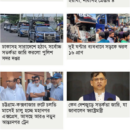
ইয়াবা, নারীসহ গ্রেপ্তার ৪
ঢাকাসহ সারাদেশে হঠাৎ সর্বোচ্চ
দুই ঘণ্টার ব্যবধানে সড়কে ঝরল
সতর্কতা জা‌রি করলো পুলিশ
১৬ প্রাণ
সদর দপ্তর
চট্টগ্রাম-কক্সবাজার রুটে চলতি
কেন দেশজুড়ে সতর্কতা জারি, যা
মাসেই চালু হচ্ছে মহানগর
জানালেন স্বরাষ্ট্রমন্ত্রী
এক্সপ্রেস, আসছে আরও নতুন
আন্তঃনগর ট্রেন