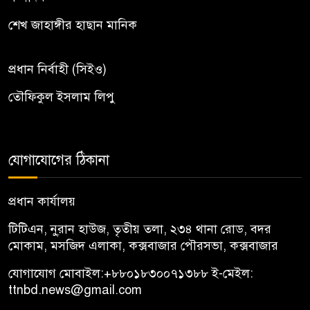
শেখ জাহাঙ্গীর হাছান মানিক
প্রধান নির্বাহী (সিইও)
তৌফিকুল ইসলাম লিপু
যোগাযোগের ঠিকানা
প্রধান কার্যালয়
টিটিএন, নু্রান হাউজ, তৃতীয় তলা, ২৩৪ থানা রোড, বদর
মোকাম, মসজিদ এলাকা, কক্সবাজার পৌরসভা, কক্সবাজার
যোগাযোগ মোবাইল:
+৮৮০১৮৩০০৭১৩৮৮
ই-মেইল:
ttnbd.news@gmail.com