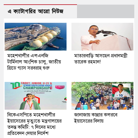
এ ক্যাটাগরির আরো নিউজ
মহেশখালীর এলএনজি
মাতারবাড়ি আসছেন প্রধানমন্ত্রী
টার্মিনাল আংশিক চালু, জাতীয়
তারেক রহমান!
গ্রিডে গ্যাস সরবরাহ শুরু
বিকেএসপিতে মহেশখালীর
জানাজায় কান্নার কলরবে
ইয়াসেরের মৃত্যুতে মন্ত্রণালয়ের
ইয়াসেরের বিদায়
তদন্ত কমিটি: ৭ দিনের মধ্যে
প্রতিবেদন দেয়ার নির্দেশ