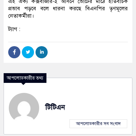
এই ঐক্য কক্সবাজার-২ আসনে ভোটের মাঠে ইতিবাচক
প্রভাব পড়বে বলে ধারনা করছে বিএনপির তৃণমূলের
নেতাকর্মীরা।
ট্যাগ :
আপলোডকারীর তথ্য
টিটিএন
আপলোডকারীর সব সংবাদ