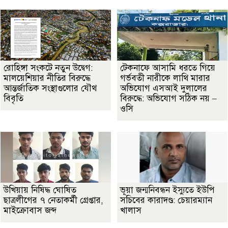
রোহিঙ্গা সংকটে নতুন উদ্বেগ:
টেকনাফে আসামি ধরতে গিয়ে
মালয়েশিয়ার নীতির বিরুদ্ধে
গর্ভবতী নারীকে লাথি মারার
আন্তর্জাতিক সংস্থাগুলোর যৌথ
অভিযোগ এসআই দুলালের
বিবৃতি
বিরুদ্ধে: অভিযোগ সঠিক নয় –
ওসি
উখিয়ায় নিষিদ্ধ ঘোষিত
ভূয়া জন্মনিবন্ধন ইস্যুতে ইউপি
ছাত্রলীগের ৭ নেতাকর্মী গ্রেপ্তার,
সচিবের কারাদণ্ড: চেয়ারম্যান
মাইক্রোবাস জব্দ
খালাস