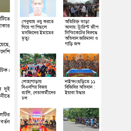
শটিতে
পেকুয়ায় ওযু করতে
অতিরিক্ত ভাড়া
থাকার
গিয়ে পা পিছলে
আদায়: ট্যুরিস্ট জীপ
মসজিদের ইমামের
সিন্ডিকেটের বিরুদ্ধে
মৃত্যু
অভিযান:জরিমানা ও
গাড়ি জব্দ
য়েছে,
াদেশি
্যটক।
লোহাগাড়ায়
নাইক্ষ্যংছড়িতে ১১
বিএনপির বিজয়
বিজিবির অভিযান :
র দুই
র‍্যালি, নেতাকর্মীদের
ইয়াবা উদ্ধার
ানীতে
ঢল
দলটির
বর্তন