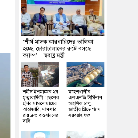
‘শীর্ষ মাদক কারবারিদের তালিকা
হচ্ছে, চোরাচালানের রুটে বসছে
ক্যাম্প’ – স্বরাষ্ট্র মন্ত্রী
শহীদ ইশমামের ২য়
মহেশখালীর
মৃত্যুবার্ষিকী : ছেলের
এলএনজি টার্মিনাল
ছবির সামনে মায়ের
আংশিক চালু,
আহাজারি, মামলার
জাতীয় গ্রিডে গ্যাস
রায় দ্রুত বাস্তবায়নের
সরবরাহ শুরু
দাবি