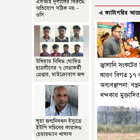
এসআই দুলালের বিরুদ্ধে:
অভিযোগ সঠিক নয় –
এ ক্যাটাগরির আর
ওসি
উখিয়ায় নিষিদ্ধ ঘোষিত
জ্বালানি সংকটের 
ছাত্রলীগের ৭ নেতাকর্মী
কারণ বিগত ১৭ 
গ্রেপ্তার, মাইক্রোবাস জব্দ
অব্যবস্থাপনা: বস্ত্রমন্
খন্দকার মুক্তাদির
ভূয়া জন্মনিবন্ধন ইস্যুতে
ইউপি সচিবের কারাদণ্ড:
চেয়ারম্যান খালাস