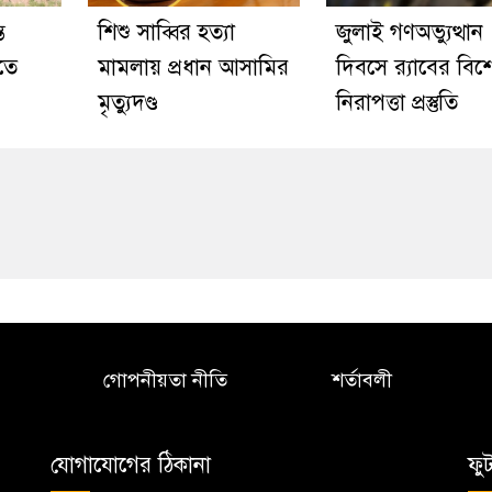
ে
শিশু সাব্বির হত্যা
জুলাই গণঅভ্যুত্থান
তে
মামলায় প্রধান আসামির
দিবসে র‌্যাবের বিশ
মৃত্যুদণ্ড
নিরাপত্তা প্রস্তুতি
গোপনীয়তা নীতি
শর্তাবলী
যোগাযোগের ঠিকানা
ফু