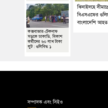
ঝিনাইদহে সীমান্ত
বিএসএফের গুলি
বাংলাদেশি আহত
কক্সবাজার-টেকনাফ
সড়কে ডাকাতি, বিকাশ
কর্মীদের ৬০ লাখ টাকা
লুট : গুলিবিদ্ধ ১
সম্পাদক এবং সিইও