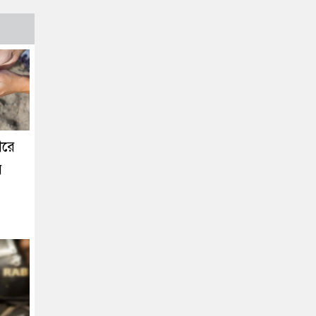
ীরে
়