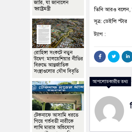
জারি, যা জানালেন
স্বরাষ্ট্রমন্ত্রী
তিনি আরও বলেন, দ
সূত্র: ডেইলি স্টার
ট্যাগ :
রোহিঙ্গা সংকটে নতুন
উদ্বেগ: মালয়েশিয়ার নীতির
বিরুদ্ধে আন্তর্জাতিক
সংস্থাগুলোর যৌথ বিবৃতি
আপলোডকারীর তথ্য
টেকনাফে আসামি ধরতে
গিয়ে গর্ভবতী নারীকে
লাথি মারার অভিযোগ