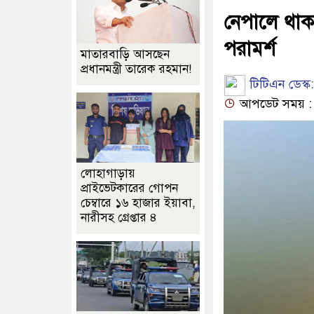
নেপালে থাক
পরামর্শ
মাতারবাড়ি আসছেন
প্রধানমন্ত্রী তারেক রহমান!
টিটিএন ডেস্ক:
আপডেট সময় : ০৪
লোহাগাড়ায়
প্রাইভেটকারের গোপন
চেম্বারে ১৬ হাজার ইয়াবা,
নারীসহ গ্রেপ্তার ৪