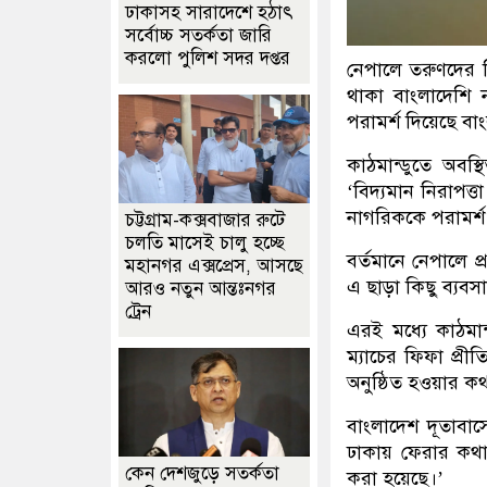
ঢাকাসহ সারাদেশে হঠাৎ
সর্বোচ্চ সতর্কতা জা‌রি
করলো পুলিশ সদর দপ্তর
নেপালে তরুণদের ব
থাকা বাংলাদেশি 
পরামর্শ দিয়েছে বা
কাঠমান্ডুতে অবস
‘বিদ্যমান নিরাপত্
নাগরিককে পরামর্শ 
চট্টগ্রাম-কক্সবাজার রুটে
চলতি মাসেই চালু হচ্ছে
বর্তমানে নেপালে 
মহানগর এক্সপ্রেস, আসছে
এ ছাড়া কিছু ব্যবসা
আরও নতুন আন্তঃনগর
ট্রেন
এরই মধ্যে কাঠমান
ম্যাচের ফিফা প্রী
অনুষ্ঠিত হওয়ার ক
বাংলাদেশ দূতাবা
ঢাকায় ফেরার কথা 
কেন দেশজুড়ে সতর্কতা
করা হয়েছে।’