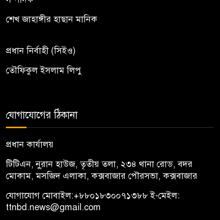
শেখ জাহাঙ্গীর হাছান মানিক
প্রধান নির্বাহী (সিইও)
তৌফিকুল ইসলাম লিপু
যোগাযোগের ঠিকানা
প্রধান কার্যালয়
টিটিএন, নু্রান হাউজ, তৃতীয় তলা, ২৩৪ থানা রোড, বদর
মোকাম, মসজিদ এলাকা, কক্সবাজার পৌরসভা, কক্সবাজার
যোগাযোগ মোবাইল:
+৮৮০১৮৩০০৭১৩৮৮
ই-মেইল:
ttnbd.news@gmail.com