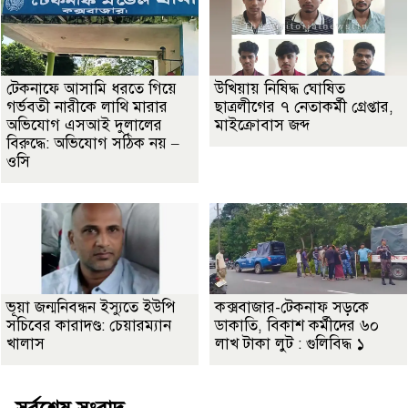
টেকনাফে আসামি ধরতে গিয়ে
উখিয়ায় নিষিদ্ধ ঘোষিত
গর্ভবতী নারীকে লাথি মারার
ছাত্রলীগের ৭ নেতাকর্মী গ্রেপ্তার,
অভিযোগ এসআই দুলালের
মাইক্রোবাস জব্দ
বিরুদ্ধে: অভিযোগ সঠিক নয় –
ওসি
ভূয়া জন্মনিবন্ধন ইস্যুতে ইউপি
কক্সবাজার-টেকনাফ সড়কে
সচিবের কারাদণ্ড: চেয়ারম্যান
ডাকাতি, বিকাশ কর্মীদের ৬০
খালাস
লাখ টাকা লুট : গুলিবিদ্ধ ১