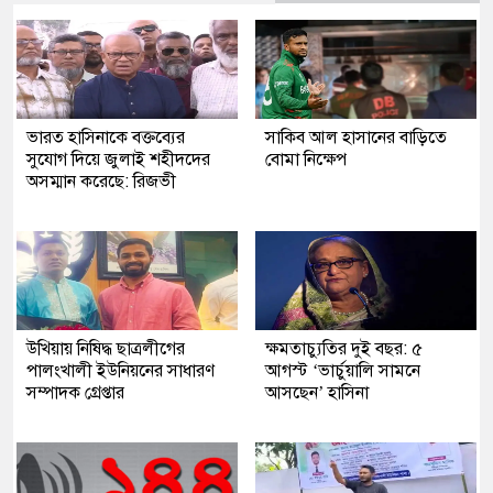
ভারত হাসিনাকে বক্তব্যের
সাকিব আল হাসানের বাড়িতে
সুযোগ দিয়ে জুলাই শহীদদের
বোমা নিক্ষেপ
অসম্মান করেছে: রিজভী
উখিয়ায় নিষিদ্ধ ছাত্রলীগের
ক্ষমতাচ্যুতির দুই বছর: ৫
পালংখালী ইউনিয়নের সাধারণ
আগস্ট ‘ভার্চুয়ালি সামনে
সম্পাদক গ্রেপ্তার
আসছেন’ হাসিনা