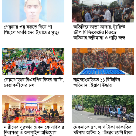
পেকুয়ায় ওযু করতে গিয়ে পা
অতিরিক্ত ভাড়া আদায়: ট্যুরিস্ট
পিছলে মসজিদের ইমামের মৃত্যু
জীপ সিন্ডিকেটের বিরুদ্ধে
অভিযান:জরিমানা ও গাড়ি জব্দ
লোহাগাড়ায় বিএনপির বিজয় র‍্যালি,
নাইক্ষ্যংছড়িতে ১১ বিজিবির
নেতাকর্মীদের ঢল
অভিযান : ইয়াবা উদ্ধার
নারীদের সুরক্ষায় টেকনাফে সাইবার
টেকনাফে ৫৭ লাখ টাকা ডাকাতির
নিরাপত্তা ও অনলাইন অভিযোগ
ঘটনায় আটক ২ : উদ্ধার হয়নি টাকা