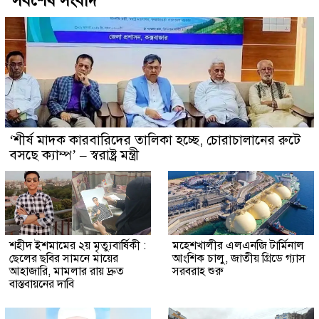
সর্বশেষ সংবাদ
‘শীর্ষ মাদক কারবারিদের তালিকা হচ্ছে, চোরাচালানের রুটে
বসছে ক্যাম্প’ – স্বরাষ্ট্র মন্ত্রী
শহীদ ইশমামের ২য় মৃত্যুবার্ষিকী :
মহেশখালীর এলএনজি টার্মিনাল
ছেলের ছবির সামনে মায়ের
আংশিক চালু, জাতীয় গ্রিডে গ্যাস
আহাজারি, মামলার রায় দ্রুত
সরবরাহ শুরু
বাস্তবায়নের দাবি