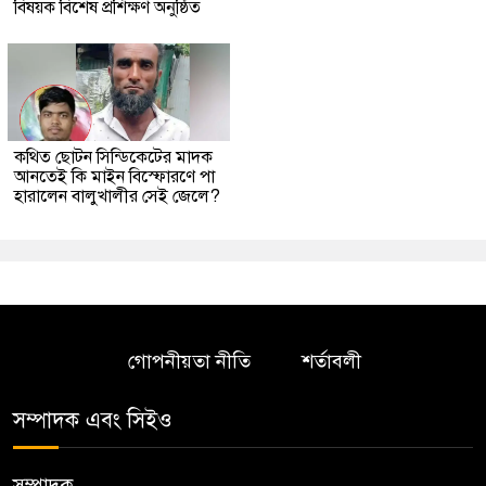
বিষয়ক বিশেষ প্রশিক্ষণ অনুষ্ঠিত
কথিত ছোটন সিন্ডিকেটের মাদক
আনতেই কি মাইন বিস্ফোরণে পা
হারালেন বালুখালীর সেই জেলে?
গোপনীয়তা নীতি
শর্তাবলী
সম্পাদক এবং সিইও
সম্পাদক