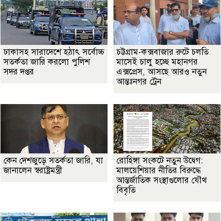
ঢাকাসহ সারাদেশে হঠাৎ সর্বোচ্চ
চট্টগ্রাম-কক্সবাজার রুটে চলতি
সতর্কতা জা‌রি করলো পুলিশ
মাসেই চালু হচ্ছে মহানগর
সদর দপ্তর
এক্সপ্রেস, আসছে আরও নতুন
আন্তঃনগর ট্রেন
কেন দেশজুড়ে সতর্কতা জারি, যা
রোহিঙ্গা সংকটে নতুন উদ্বেগ:
জানালেন স্বরাষ্ট্রমন্ত্রী
মালয়েশিয়ার নীতির বিরুদ্ধে
আন্তর্জাতিক সংস্থাগুলোর যৌথ
বিবৃতি