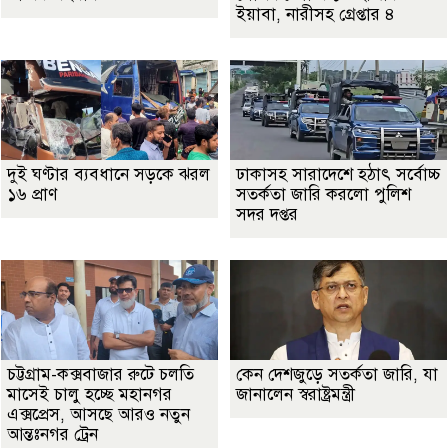
ইয়াবা, নারীসহ গ্রেপ্তার ৪
দুই ঘণ্টার ব্যবধানে সড়কে ঝরল
ঢাকাসহ সারাদেশে হঠাৎ সর্বোচ্চ
১৬ প্রাণ
সতর্কতা জা‌রি করলো পুলিশ
সদর দপ্তর
চট্টগ্রাম-কক্সবাজার রুটে চলতি
কেন দেশজুড়ে সতর্কতা জারি, যা
মাসেই চালু হচ্ছে মহানগর
জানালেন স্বরাষ্ট্রমন্ত্রী
এক্সপ্রেস, আসছে আরও নতুন
আন্তঃনগর ট্রেন