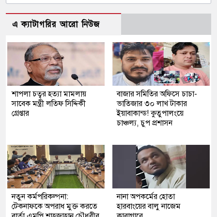
এ ক্যাটাগরির আরো নিউজ
শাপলা চত্বর হত্যা মামলায়
বাজার সমিতির অফিসে চাচা-
সাবেক মন্ত্রী লতিফ সিদ্দিকী
ভাতিজার ৩০ লাখ টাকার
গ্রেপ্তার
ইয়াবাকান্ড! কুতুপালংয়ে
চাঞ্চল্য, চুপ প্রশাসন
নতুন কর্মপরিকল্পনা:
নানা অপকর্মের হোতা
টেকনাফকে অপরাধ মুক্ত করতে
হারবাংয়ের বালু নাজেম
বার্তা এমপি শাহজাহান চৌধুরীর
কারাগারে