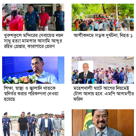
খুরুশকুলে মন্দিরের সেবায়েত নয়ন
আলীকদমে সড়ক দুর্ঘটনা, নিহত ১
সাধু হত্যা মামলার আসামি আব্দুর
রহিম গ্রেপ্তার, কারাগারে প্রেরণ
শিক্ষা, স্বাস্থ্য ও জ্বালানি খাতকে
মহেশখালী ঘাটে আগের নিয়মেই
স্বনির্ভর করার পরিকল্পনা নেওয়া
টোল আদায় হবে: এমপি আলমগীর
হয়েছে
ফরিদ