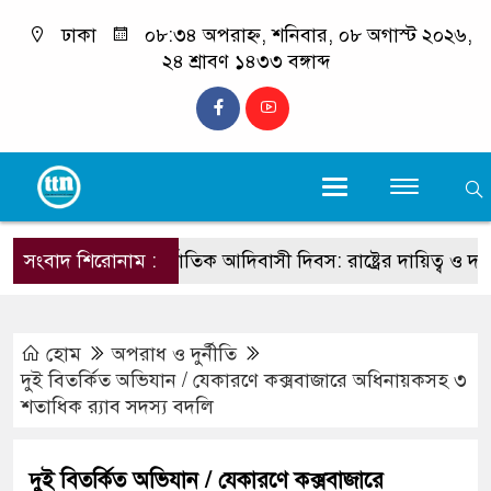
ঢাকা
০৮:৩৪ অপরাহ্ন, শনিবার, ০৮ অগাস্ট ২০২৬,
২৪ শ্রাবণ ১৪৩৩ বঙ্গাব্দ
সংবাদ শিরোনাম :
আন্তর্জাতিক আদিবাসী দিবস: রাষ্ট্রের দায়িত্ব ও দায়বদ্ধতা
হোম
অপরাধ ও দুর্নীতি
দুই বিতর্কিত অভিযান / যেকারণে কক্সবাজারে অধিনায়কসহ ৩
শতাধিক র‍্যাব সদস্য বদলি
দুই বিতর্কিত অভিযান / যেকারণে কক্সবাজারে