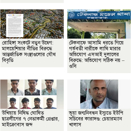
রোহিঙ্গা সংকটে নতুন উদ্বেগ:
টেকনাফে আসামি ধরতে গিয়ে
মালয়েশিয়ার নীতির বিরুদ্ধে
গর্ভবতী নারীকে লাথি মারার
আন্তর্জাতিক সংস্থাগুলোর যৌথ
অভিযোগ এসআই দুলালের
বিবৃতি
বিরুদ্ধে: অভিযোগ সঠিক নয় –
ওসি
উখিয়ায় নিষিদ্ধ ঘোষিত
ভূয়া জন্মনিবন্ধন ইস্যুতে ইউপি
ছাত্রলীগের ৭ নেতাকর্মী গ্রেপ্তার,
সচিবের কারাদণ্ড: চেয়ারম্যান
মাইক্রোবাস জব্দ
খালাস