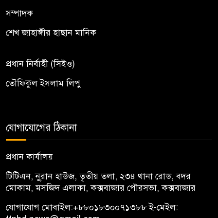
সম্পাদক
শেখ জাহাঙ্গীর হাছান মানিক
প্রধান নির্বাহী (সিইও)
তৌফিকুল ইসলাম লিপু
যোগাযোগের ঠিকানা
প্রধান কার্যালয়
টিটিএন, নু্রান হাউজ, তৃতীয় তলা, ২৩৪ থানা রোড, বদর
মোকাম, মসজিদ এলাকা, কক্সবাজার পৌরসভা, কক্সবাজার
যোগাযোগ মোবাইল:
+৮৮০১৮৩০০৭১৩৮৮
ই-মেইল: