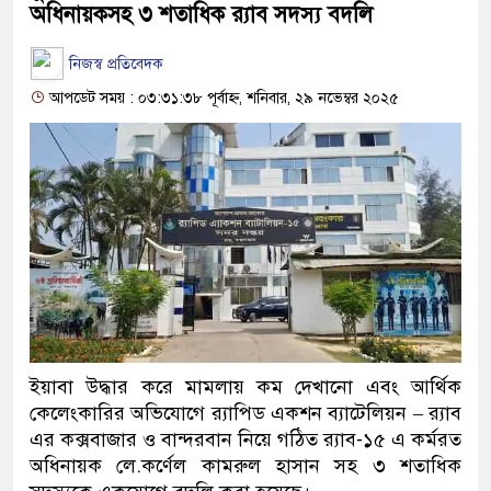
অধিনায়কসহ ৩ শতাধিক র‍্যাব সদস্য বদলি
নিজস্ব প্রতিবেদক
আপডেট সময় : ০৩:৩১:৩৮ পূর্বাহ্ন, শনিবার, ২৯ নভেম্বর ২০২৫
ইয়াবা উদ্ধার করে মামলায় কম দেখানো এবং আর্থিক
কেলেংকারির অভিযোগে র‍্যাপিড একশন ব্যাটেলিয়ন – র‍্যাব
এর কক্সবাজার ও বান্দরবান নিয়ে গঠিত র‍্যাব-১৫ এ কর্মরত
অধিনায়ক লে.কর্ণেল কামরুল হাসান সহ ৩ শতাধিক