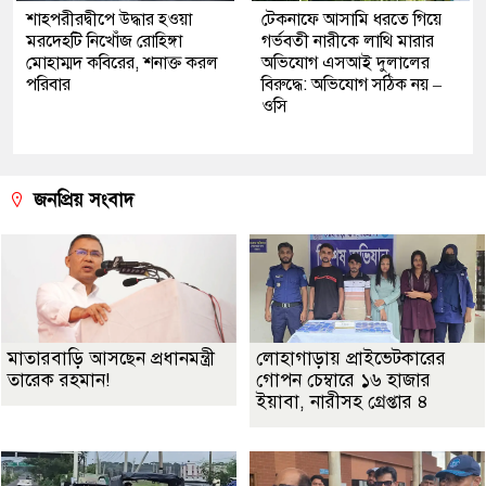
শাহপরীরদ্বীপে উদ্ধার হওয়া
টেকনাফে আসামি ধরতে গিয়ে
মরদেহটি নিখোঁজ রোহিঙ্গা
গর্ভবতী নারীকে লাথি মারার
মোহাম্মদ কবিরের, শনাক্ত করল
অভিযোগ এসআই দুলালের
পরিবার
বিরুদ্ধে: অভিযোগ সঠিক নয় –
ওসি
জনপ্রিয় সংবাদ
মাতারবাড়ি আসছেন প্রধানমন্ত্রী
লোহাগাড়ায় প্রাইভেটকারের
তারেক রহমান!
গোপন চেম্বারে ১৬ হাজার
ইয়াবা, নারীসহ গ্রেপ্তার ৪