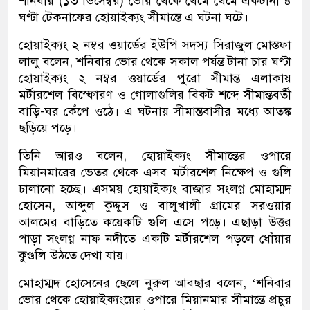
শনিবার (১৩ ডিসেম্বর) ভোর থেকে থেমে থেমে একটানা ৪
ঘণ্টা টেকনাফের হোয়াইক্যং সীমান্তে এ ঘটনা ঘটে।
হোয়াইক্যং ২ নম্বর ওয়ার্ডের ইউপি সদস্য সিরাজুল মোস্তফা
লালু বলেন, শনিবার ভোর থেকে সকাল পর্যন্ত টানা চার ঘণ্টা
হোয়াইক্যং ২ নম্বর ওয়ার্ডের পুরো সীমান্ত এলাকায়
মর্টারশেল বিস্ফোরণ ও গোলাগুলির বিকট শব্দে সীমান্তবর্তী
বাড়ি-ঘর কেঁপে ওঠে। এ ঘটনায় সীমান্তবাসীর মধ্যে আতঙ্ক
ছড়িয়ে পড়ে।
তিনি আরও বলেন, হোয়াইক্যং সীমান্তের ওপারে
মিয়ানমারের ভেতর থেকে এসব মর্টারশেল নিক্ষেপ ও গুলি
চালানো হচ্ছে। এসময় হোয়াইক্যং বাজার সংলগ্ন মোহাম্মদ
হোসেন, আব্দুল কুদ্দুস ও বালুখালী গ্রামের সরওয়ার
আলমের বাড়িতে কয়েকটি গুলি এসে পড়ে। এছাড়া উত্তর
পাড়া সংলগ্ন নাফ নদীতে একটি মর্টারশেল পড়লে ধোঁয়ার
কুণ্ডলি উঠতে দেখা যায়।
মোহাম্মদ হোসেনের ছেলে নুরুল আবছার বলেন, ‘শনিবার
ভোর থেকে হোয়াইক্যংয়ের ওপারে মিয়ানমার সীমান্তে প্রচুর