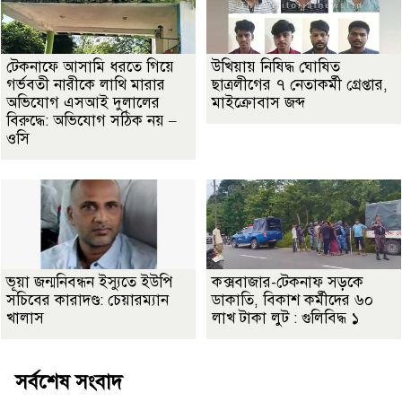
টেকনাফে আসামি ধরতে গিয়ে
উখিয়ায় নিষিদ্ধ ঘোষিত
গর্ভবতী নারীকে লাথি মারার
ছাত্রলীগের ৭ নেতাকর্মী গ্রেপ্তার,
অভিযোগ এসআই দুলালের
মাইক্রোবাস জব্দ
বিরুদ্ধে: অভিযোগ সঠিক নয় –
ওসি
ভূয়া জন্মনিবন্ধন ইস্যুতে ইউপি
কক্সবাজার-টেকনাফ সড়কে
সচিবের কারাদণ্ড: চেয়ারম্যান
ডাকাতি, বিকাশ কর্মীদের ৬০
খালাস
লাখ টাকা লুট : গুলিবিদ্ধ ১
সর্বশেষ সংবাদ