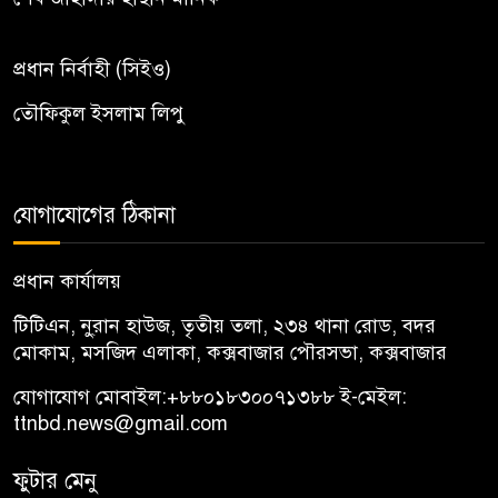
প্রধান নির্বাহী (সিইও)
তৌফিকুল ইসলাম লিপু
যোগাযোগের ঠিকানা
প্রধান কার্যালয়
টিটিএন, নু্রান হাউজ, তৃতীয় তলা, ২৩৪ থানা রোড, বদর
মোকাম, মসজিদ এলাকা, কক্সবাজার পৌরসভা, কক্সবাজার
যোগাযোগ মোবাইল:
+৮৮০১৮৩০০৭১৩৮৮
ই-মেইল:
ttnbd.news@gmail.com
ফুটার মেনু