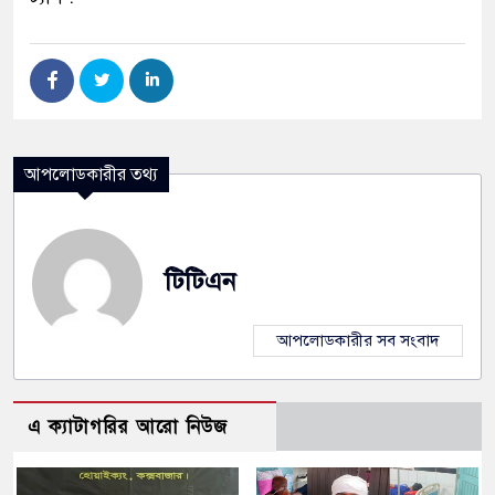
আপলোডকারীর তথ্য
টিটিএন
আপলোডকারীর সব সংবাদ
এ ক্যাটাগরির আরো নিউজ