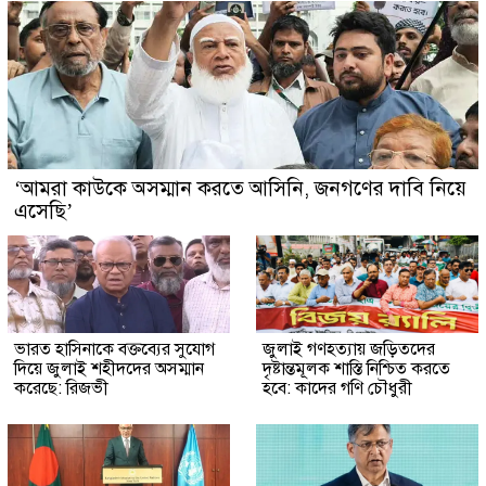
‘আমরা কাউকে অসম্মান করতে আসিনি, জনগণের দাবি নিয়ে
এসেছি’
ভারত হাসিনাকে বক্তব্যের সুযোগ
জুলাই গণহত্যায় জড়িতদের
দিয়ে জুলাই শহীদদের অসম্মান
দৃষ্টান্তমূলক শাস্তি নিশ্চিত করতে
করেছে: রিজভী
হবে: কাদের গণি চৌধুরী