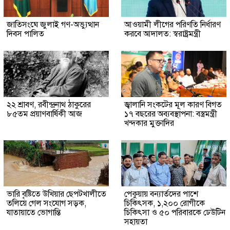
জাতিসংঘে জুলাই গণ-অভ্যুত্থান
আওয়ামী লীগের পরিণতি নির্ধারণ
দিবস পালিত
করবে আদালত: স্বরাষ্ট্রমন্ত্রী
২২ শ্রাবণ, রবীন্দ্রনাথ ঠাকুরের
জ্বালানি সংকটের মূল কারণ বিগত
৮৫তম প্রয়াণবার্ষিকী আজ
১৭ বছরের অব্যবস্থাপনা: বস্ত্রমন্ত্রী
খন্দকার মুক্তাদির
ভারি বৃষ্টিতে উখিয়ার ছেপটখালীতে
পেকুয়ায় বন্যার্তদের পাশে
তলিয়ে গেল সংযোগ সড়ক,
চিকিৎসক, ১,২০০ রোগীকে
যাতায়াতে ভোগান্তি
চিকিৎসা ও ৫০ পরিবারকে ঢেউটিন
সহায়তা