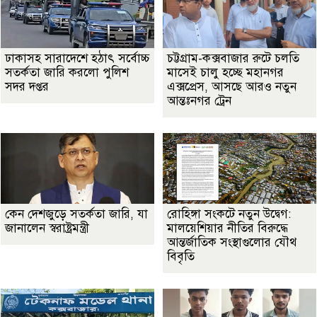
ঢাকাসহ সারাদেশে হঠাৎ সর্বোচ্চ
চট্টগ্রাম-কক্সবাজার রুটে চলতি
সতর্কতা জা‌রি করলো পুলিশ
মাসেই চালু হচ্ছে মহানগর
সদর দপ্তর
এক্সপ্রেস, আসছে আরও নতুন
আন্তঃনগর ট্রেন
কেন দেশজুড়ে সতর্কতা জারি, যা
রোহিঙ্গা সংকটে নতুন উদ্বেগ:
জানালেন স্বরাষ্ট্রমন্ত্রী
মালয়েশিয়ার নীতির বিরুদ্ধে
আন্তর্জাতিক সংস্থাগুলোর যৌথ
বিবৃতি