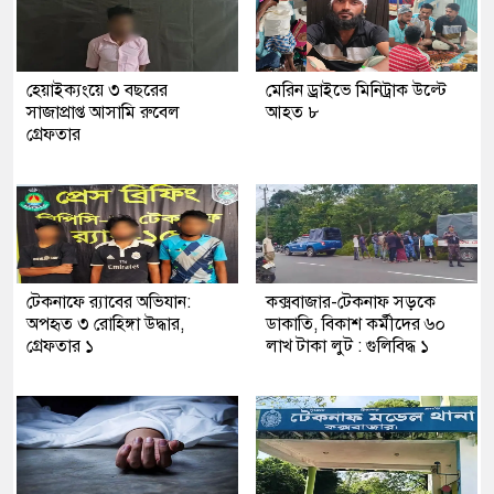
হেয়াইক্যংয়ে ৩ বছরের
মেরিন ড্রাইভে মিনিট্রাক উল্টে
সাজাপ্রাপ্ত আসামি রুবেল
আহত ৮
গ্রেফতার
টেকনাফে র‍্যাবের অভিযান:
কক্সবাজার-টেকনাফ সড়কে
অপহৃত ৩ রোহিঙ্গা উদ্ধার,
ডাকাতি, বিকাশ কর্মীদের ৬০
গ্রেফতার ১
লাখ টাকা লুট : গুলিবিদ্ধ ১