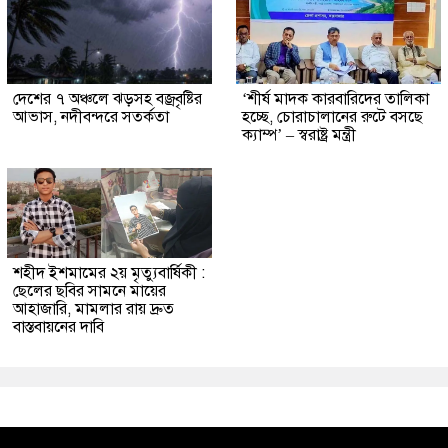
দেশের ৭ অঞ্চলে ঝড়সহ বজ্রবৃষ্টির
‘শীর্ষ মাদক কারবারিদের তালিকা
আভাস, নদীবন্দরে সতর্কতা
হচ্ছে, চোরাচালানের রুটে বসছে
ক্যাম্প’ – স্বরাষ্ট্র মন্ত্রী
শহীদ ইশমামের ২য় মৃত্যুবার্ষিকী :
ছেলের ছবির সামনে মায়ের
আহাজারি, মামলার রায় দ্রুত
বাস্তবায়নের দাবি