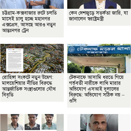
চট্টগ্রাম-কক্সবাজার রুটে চলতি
কেন দেশজুড়ে সতর্কতা জারি, যা
মাসেই চালু হচ্ছে মহানগর
জানালেন স্বরাষ্ট্রমন্ত্রী
এক্সপ্রেস, আসছে আরও নতুন
আন্তঃনগর ট্রেন
রোহিঙ্গা সংকটে নতুন উদ্বেগ:
টেকনাফে আসামি ধরতে গিয়ে
মালয়েশিয়ার নীতির বিরুদ্ধে
গর্ভবতী নারীকে লাথি মারার
আন্তর্জাতিক সংস্থাগুলোর যৌথ
অভিযোগ এসআই দুলালের
বিবৃতি
বিরুদ্ধে: অভিযোগ সঠিক নয় –
ওসি