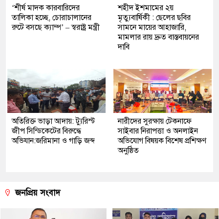
‘শীর্ষ মাদক কারবারিদের
শহীদ ইশমামের ২য়
তালিকা হচ্ছে, চোরাচালানের
মৃত্যুবার্ষিকী : ছেলের ছবির
রুটে বসছে ক্যাম্প’ – স্বরাষ্ট্র মন্ত্রী
সামনে মায়ের আহাজারি,
মামলার রায় দ্রুত বাস্তবায়নের
দাবি
অতিরিক্ত ভাড়া আদায়: ট্যুরিস্ট
নারীদের সুরক্ষায় টেকনাফে
জীপ সিন্ডিকেটের বিরুদ্ধে
সাইবার নিরাপত্তা ও অনলাইন
অভিযান:জরিমানা ও গাড়ি জব্দ
অভিযোগ বিষয়ক বিশেষ প্রশিক্ষণ
অনুষ্ঠিত
জনপ্রিয় সংবাদ