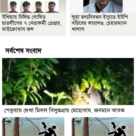
উখিয়ায় নিষিদ্ধ ঘোষিত
ভূয়া জন্মনিবন্ধন ইস্যুতে ইউপি
ছাত্রলীগের ৭ নেতাকর্মী গ্রেপ্তার,
সচিবের কারাদণ্ড: চেয়ারম্যান
মাইক্রোবাস জব্দ
খালাস
সর্বশেষ সংবাদ
পেকুয়ায় দেখা মিলল বিলুপ্তপ্রায় মেছোবাঘ, জনমনে আতঙ্ক