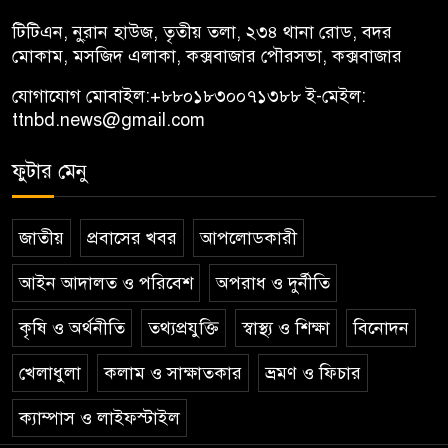
টিটিএন, নু্রান হাউজ, তৃতীয় তলা, ২৩৪ থানা রোড, বদর
মোকাম, মসজিদ এলাকা, কক্সবাজার পৌরসভা, কক্সবাজার
যোগাযোগ মোবাইল:
+৮৮০১৮৩০০৭১৩৮৮
ই-মেইল:
ttnbd.news@gmail.com
ফুটার মেনু
জাতীয়
প্রবাসের খবর
আপলোডকারী
আইন আদালত ও পরিবেশ
অপরাধ ও দুর্নীতি
কৃষি ও অর্থনীতি
তথ্যপ্রযুক্তি
স্বাস্থ্য ও শিক্ষা
বিনোদন
খেলাধুলা
কলাম ও সাক্ষাতকার
ভ্রমণ ও ফিচার
ক্যাম্পাস ও লাইফস্টাইল