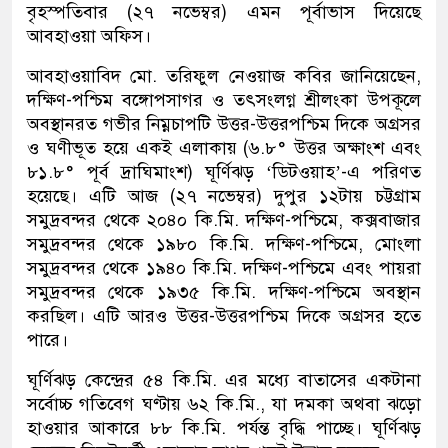
বৃহস্পতিবার (২৭ নভেম্বর) এমন পূর্বাভাস দিয়েছে
আবহাওয়া অফিস।
আবহাওয়াবিদ মো. তরিফুল নেওয়াজ কবির জানিয়েছেন,
দক্ষিণ-পশ্চিম বঙ্গোপসাগর ও তৎসংলগ্ন শ্রীলংকা উপকূলে
অবস্থানরত গভীর নিম্নচাপটি উত্তর-উত্তরপশ্চিম দিকে অগ্রসর
ও ঘণীভূত হয়ে একই এলাকায় (৬.৮° উত্তর অক্ষাংশ এবং
৮১.৮° পূর্ব দ্রাঘিমাংশ) ঘূর্ণিঝড় ‘ডিটওয়াহ’-এ পরিণত
হয়েছে। এটি আজ (২৭ নভেম্বর) দুপুর ১২টায় চট্টগ্রাম
সমুদ্রবন্দর থেকে ২০৪০ কি.মি. দক্ষিণ-পশ্চিমে, কক্সবাজার
সমুদ্রবন্দর থেকে ১৯৮০ কি.মি. দক্ষিণ-পশ্চিমে, মোংলা
সমুদ্রবন্দর থেকে ১৯৪০ কি.মি. দক্ষিণ-পশ্চিমে এবং পায়রা
সমুদ্রবন্দর থেকে ১৯৩৫ কি.মি. দক্ষিণ-পশ্চিমে অবস্থান
করছিল। এটি আরও উত্তর-উত্তরপশ্চিম দিকে অগ্রসর হতে
পারে।
ঘূর্ণিঝড় কেন্দ্রের ৫৪ কি.মি. এর মধ্যে বাতাসের একটানা
সর্বোচ্চ গতিবেগ ঘণ্টায় ৬২ কি.মি., যা দমকা অথবা ঝড়ো
হাওয়ার আকারে ৮৮ কি.মি. পর্যন্ত বৃদ্ধি পাচ্ছে। ঘূর্ণিঝড়