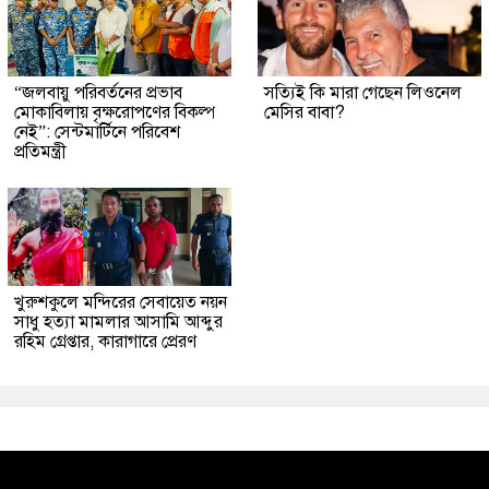
“জলবায়ু পরিবর্তনের প্রভাব
সত্যিই কি মারা গেছেন লিওনেল
মোকাবিলায় বৃক্ষরোপণের বিকল্প
মেসির বাবা?
নেই”: সেন্টমার্টিনে পরিবেশ
প্রতিমন্ত্রী
খুরুশকুলে মন্দিরের সেবায়েত নয়ন
সাধু হত্যা মামলার আসামি আব্দুর
রহিম গ্রেপ্তার, কারাগারে প্রেরণ