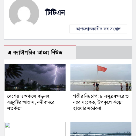
টিটিএন
আপলোডকারীর সব সংবাদ
এ ক্যাটাগরির আরো নিউজ
দেশের ৭ অঞ্চলে ঝড়সহ
গভীর নিম্নচাপ: ৪ সমুদ্রবন্দরে ৩
বজ্রবৃষ্টির আভাস, নদীবন্দরে
নম্বর সংকেত, উপকূলে ঝড়ো
সতর্কতা
হাওয়ার সম্ভাবনা