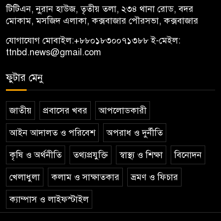
টিটিএন, নু্রান হাউজ, তৃতীয় তলা, ২৩৪ থানা রোড, বদর
মোকাম, মসজিদ এলাকা, কক্সবাজার পৌরসভা, কক্সবাজার
যোগাযোগ মোবাইল:
+৮৮০১৮৩০০৭১৩৮৮
ই-মেইল:
ttnbd.news@gmail.com
ফুটার মেনু
জাতীয়
প্রবাসের খবর
আপলোডকারী
আইন আদালত ও পরিবেশ
অপরাধ ও দুর্নীতি
কৃষি ও অর্থনীতি
তথ্যপ্রযুক্তি
স্বাস্থ্য ও শিক্ষা
বিনোদন
খেলাধুলা
কলাম ও সাক্ষাতকার
ভ্রমণ ও ফিচার
ক্যাম্পাস ও লাইফস্টাইল