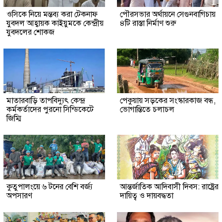
ওসিকে নিয়ে মন্তব্য করা টেকনাফ
পৌরসভার অর্থায়নে সেগুনবাগিচায়
যুবদল আহ্বায়ক কাইয়ুমকে কেন্দ্রীয়
৪টি রাস্তা নির্মাণ শুরু
যুবদলের শোকজ
মাতারবাড়ি তাপবিদ্যুৎ কেন্দ্র
পেকুয়ায় সড়কের সংস্কারকাজ বন্ধ,
কর্মকর্তাদের পুরনো সিন্ডিকেটে
ভোগান্তিতে চলাচল
জিম্মি
কুতুপালংয়ে ৬ টনের বেশি বর্জ্য
আন্তর্জাতিক আদিবাসী দিবস: রাষ্ট্রের
অপসারণ
দায়িত্ব ও দায়বদ্ধতা