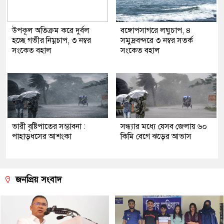
উপকূল অতিক্রম করে দুর্বল
বঙ্গোপসাগরে লঘুচাপ, ৪
হচ্ছে গভীর নিম্নচাপ, ৩ নম্বর
সমুদ্রবন্দরে ৩ নম্বর সতর্ক
সংকেত বহাল
সংকেত বহাল
ভারী বৃষ্টিপাতের সম্ভাবনা :
সন্ধ্যার মধ্যে যেসব জেলায় ৬০
পাহাড়ধসের আশংকা
কিমি বেগে ঝড়ের আভাস
জনপ্রিয় সংবাদ