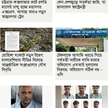
চট্টগ্রাম-কক্সবাজার রুটে চলতি
কেন দেশজুড়ে সতর্কতা জারি, যা
মাসেই চালু হচ্ছে মহানগর
জানালেন স্বরাষ্ট্রমন্ত্রী
এক্সপ্রেস, আসছে আরও নতুন
আন্তঃনগর ট্রেন
রোহিঙ্গা সংকটে নতুন উদ্বেগ:
টেকনাফে আসামি ধরতে গিয়ে
মালয়েশিয়ার নীতির বিরুদ্ধে
গর্ভবতী নারীকে লাথি মারার
আন্তর্জাতিক সংস্থাগুলোর যৌথ
অভিযোগ এসআই দুলালের
বিবৃতি
বিরুদ্ধে: অভিযোগ সঠিক নয় –
ওসি