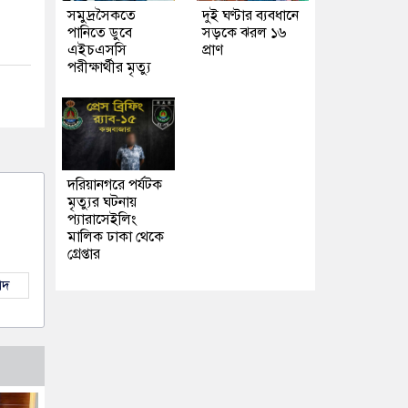
সমুদ্রসৈকতে
দুই ঘণ্টার ব্যবধানে
পানিতে ডুবে
সড়কে ঝরল ১৬
এইচএসসি
প্রাণ
পরীক্ষার্থীর মৃত্যু
দরিয়ানগরে পর্যটক
মৃত্যুর ঘটনায়
প্যারাসেইলিং
মালিক ঢাকা থেকে
গ্রেপ্তার
াদ