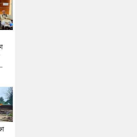
কা
র
 –
ফা