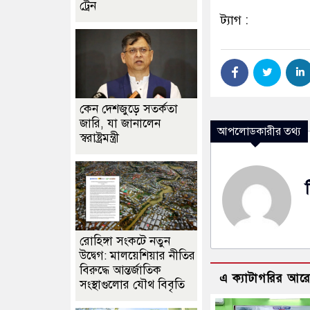
ট্রেন
ট্যাগ :
কেন দেশজুড়ে সতর্কতা
জারি, যা জানালেন
আপলোডকারীর তথ্য
স্বরাষ্ট্রমন্ত্রী
রোহিঙ্গা সংকটে নতুন
উদ্বেগ: মালয়েশিয়ার নীতির
বিরুদ্ধে আন্তর্জাতিক
এ ক্যাটাগরির আর
সংস্থাগুলোর যৌথ বিবৃতি