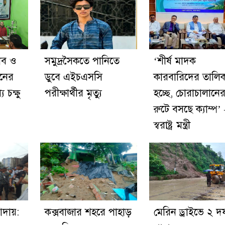
লাব ও
সমুদ্রসৈকতে পানিতে
‘শীর্ষ মাদক
নের
ডুবে এইচএসসি
কারবারিদের তালি
 চক্ষু
পরীক্ষার্থীর মৃত্যু
হচ্ছে, চোরাচালানে
রুটে বসছে ক্যাম্প’
স্বরাষ্ট্র মন্ত্রী
আদায়:
কক্সবাজার শহরে পাহাড়
মেরিন ড্রাইভে ২ দ