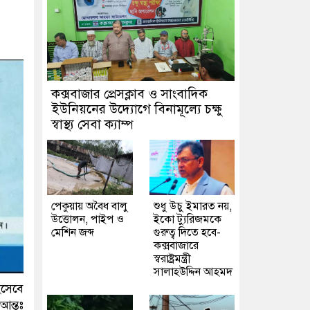
কক্সবাজার প্রেসক্লাব ও সাংবাদিক
ইউনিয়নের উদ্যোগে বিনামূল্যে চক্ষু
স্বাস্থ্য সেবা ক্যাম্প
পেকুয়ায় অবৈধ বালু
শুধু উচু ইমারত নয়,
উত্তোলন, পাইপ ও
ইকো ট্যুরিজমকে
মেশিন জব্দ
গুরুত্ব দিতে হবে-
কক্সবাজারে
স্বরাষ্ট্রমন্ত্রী
সালাহউদ্দিন আহমদ
িসেবে
আন্তঃ