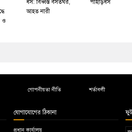
ধস: বিধ্বস্ত বসতঘর,
পাহাড়ধস
্ধে
আহত নারী
া ও
গোপনীয়তা নীতি
শর্তাবলী
যোগাযোগের ঠিকানা
ফু
প্রধান কার্যালয়
জা