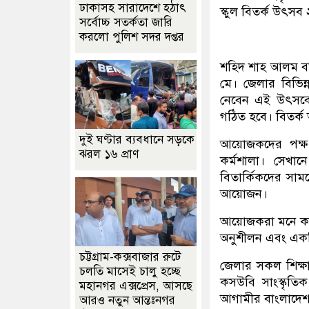
ঢাকাসহ সারাদেশে হঠাৎ
স্কুল বিতর্ক উৎসব
সর্বোচ্চ সতর্কতা জা‌রি
করলো পুলিশ সদর দপ্তর
শহিদ শাহ আলম বশি
মে। জেলার বিভিন্ন
নেবেন এই উৎসবে।
গঠিত হবে। বিতর্ক 
দুই ঘণ্টার ব্যবধানে সড়কে
আয়োজকদের পক্ষ 
ঝরল ১৬ প্রাণ
কর্মশালা। সেখা
বিতার্কিকদের সাম
আয়োজন।
আয়োজকরা মনে করে
অনুশীলন এবং একট
চট্টগ্রাম-কক্সবাজার রুটে
জেলার সকল শিক্ষা
চলতি মাসেই চালু হচ্ছে
কসউবি সাংস্কৃতি
মহানগর এক্সপ্রেস, আসছে
আগামীর বাংলাদে
আরও নতুন আন্তঃনগর