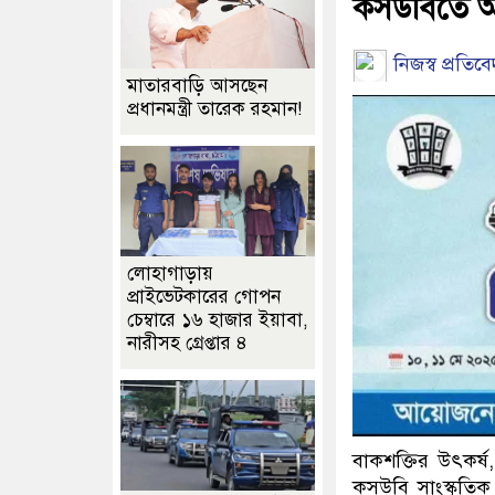
কসউবিতে আন্
নিজস্ব প্রতিব
মাতারবাড়ি আসছেন
প্রধানমন্ত্রী তারেক রহমান!
লোহাগাড়ায়
প্রাইভেটকারের গোপন
চেম্বারে ১৬ হাজার ইয়াবা,
নারীসহ গ্রেপ্তার ৪
বাকশক্তির উৎকর্ষ, 
কসউবি সাংস্কৃতি