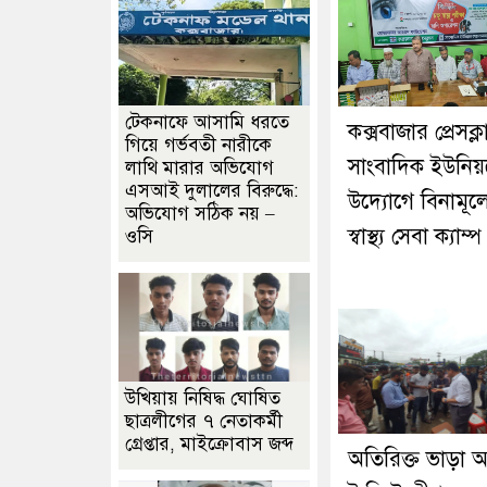
টেকনাফে আসামি ধরতে
কক্সবাজার প্রেসক্
গিয়ে গর্ভবতী নারীকে
সাংবাদিক ইউনিয়
লাথি মারার অভিযোগ
এসআই দুলালের বিরুদ্ধে:
উদ্যোগে বিনামূল্যে
অভিযোগ সঠিক নয় –
স্বাস্থ্য সেবা ক্যাম্প
ওসি
উখিয়ায় নিষিদ্ধ ঘোষিত
ছাত্রলীগের ৭ নেতাকর্মী
গ্রেপ্তার, মাইক্রোবাস জব্দ
অতিরিক্ত ভাড়া 