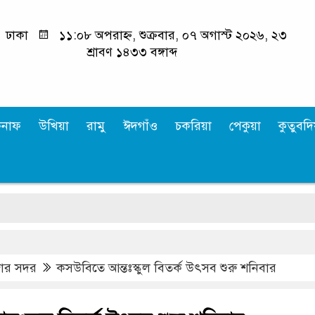
ঢাকা
১১:০৮ অপরাহ্ন, শুক্রবার, ০৭ অগাস্ট ২০২৬, ২৩
শ্রাবণ ১৪৩৩ বঙ্গাব্দ
কনাফ
উখিয়া
রামু
ঈদগাঁও
চকরিয়া
পেকুয়া
কুতুবদিয
কক্সব
জার সদর
কসউবিতে আন্তঃস্কুল বিতর্ক উৎসব শুরু শনিবার