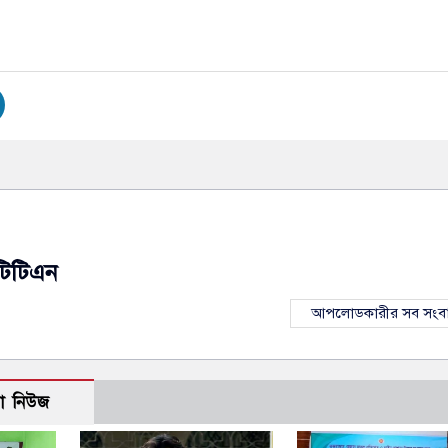
টিটিএন
আপলোডকারীর সব সংব
ো নিউজ