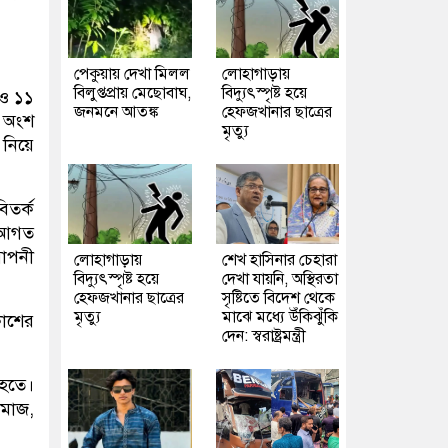
পেকুয়ায় দেখা মিলল
লোহাগাড়ায়
বিলুপ্তপ্রায় মেছোবাঘ,
বিদ্যুৎস্পৃষ্ট হয়ে
 ও ১১
জনমনে আতঙ্ক
হেফজখানার ছাত্রের
া অংশ
মৃত্যু
 নিয়ে
তর্ক
 আগত
মাপনী
লোহাগাড়ায়
শেখ হাসিনার চেহারা
বিদ্যুৎস্পৃষ্ট হয়ে
দেখা যায়নি, অস্থিরতা
হেফজখানার ছাত্রের
সৃষ্টিতে বিদেশ থেকে
মৃত্যু
মাঝে মধ্যে উঁকিঝুঁকি
কাশের
দেন: স্বরাষ্ট্রমন্ত্রী
 হতে।
সমাজ,