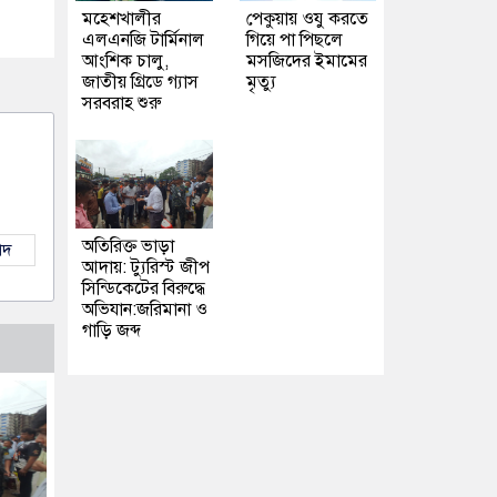
মহেশখালীর
পেকুয়ায় ওযু করতে
এলএনজি টার্মিনাল
গিয়ে পা পিছলে
আংশিক চালু,
মসজিদের ইমামের
জাতীয় গ্রিডে গ্যাস
মৃত্যু
সরবরাহ শুরু
অতিরিক্ত ভাড়া
াদ
আদায়: ট্যুরিস্ট জীপ
সিন্ডিকেটের বিরুদ্ধে
অভিযান:জরিমানা ও
গাড়ি জব্দ