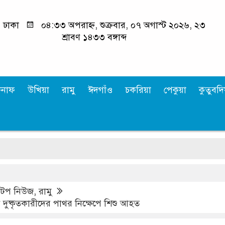
ঢাকা
০৪:৩৩ অপরাহ্ন, শুক্রবার, ০৭ অগাস্ট ২০২৬, ২৩
শ্রাবণ ১৪৩৩ বঙ্গাব্দ
কনাফ
উখিয়া
রামু
ঈদগাঁও
চকরিয়া
পেকুয়া
কুতুবদিয
,
টপ নিউজ
,
রামু
ে দুষ্কৃতকারীদের পাথর নিক্ষেপে শিশু আহত