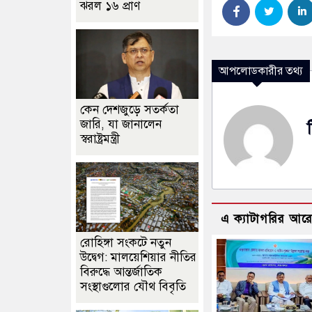
ঝরল ১৬ প্রাণ
আপলোডকারীর তথ্য
কেন দেশজুড়ে সতর্কতা
জারি, যা জানালেন
স্বরাষ্ট্রমন্ত্রী
এ ক্যাটাগরির আর
রোহিঙ্গা সংকটে নতুন
উদ্বেগ: মালয়েশিয়ার নীতির
বিরুদ্ধে আন্তর্জাতিক
সংস্থাগুলোর যৌথ বিবৃতি