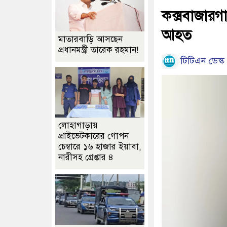
কক্সবাজারগাম
আহত
মাতারবাড়ি আসছেন
প্রধানমন্ত্রী তারেক রহমান!
টিটিএন ডেস্ক
লোহাগাড়ায়
প্রাইভেটকারের গোপন
চেম্বারে ১৬ হাজার ইয়াবা,
নারীসহ গ্রেপ্তার ৪