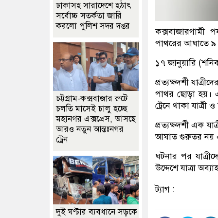
ঢাকাসহ সারাদেশে হঠাৎ
সর্বোচ্চ সতর্কতা জা‌রি
করলো পুলিশ সদর দপ্তর
কক্সবাজারগামী পর্
পাথরের আঘাতে ৯ 
১৭ জানুয়ারি (শনিব
প্রত্যক্ষদর্শী যাত
পাথর ছোড়া হয়। এত
চট্টগ্রাম-কক্সবাজার রুটে
ট্রেনে থাকা যাত্রী 
চলতি মাসেই চালু হচ্ছে
মহানগর এক্সপ্রেস, আসছে
প্রত্যক্ষদর্শী এক
আরও নতুন আন্তঃনগর
আঘাত গুরুতর নয় এব
ট্রেন
ঘটনার পর যাত্রীদে
উদ্দেশে যাত্রা অব্য
ট্যাগ :
দুই ঘণ্টার ব্যবধানে সড়কে