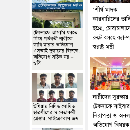
‘শীর্ষ মাদক
কারবারিদের তাল
হচ্ছে, চোরাচালান
টেকনাফে আসামি ধরতে
রুটে বসছে ক্যাম্প
গিয়ে গর্ভবতী নারীকে
লাথি মারার অভিযোগ
স্বরাষ্ট্র মন্ত্রী
এসআই দুলালের বিরুদ্ধে:
অভিযোগ সঠিক নয় –
ওসি
নারীদের সুরক্ষায়
টেকনাফে সাইবার
উখিয়ায় নিষিদ্ধ ঘোষিত
ছাত্রলীগের ৭ নেতাকর্মী
নিরাপত্তা ও অন
গ্রেপ্তার, মাইক্রোবাস জব্দ
অভিযোগ বিষয়ক