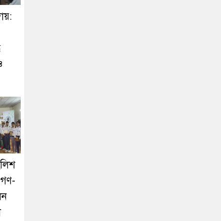
ায়:
ে
ও
ইংলিশ
ে গণ-
লন
া