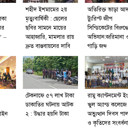
শহীদ ইশমামের ২য়
অতিরিক্ত ভাড়া আদ
িকা
মৃত্যুবার্ষিকী : ছেলের
ট্যুরিস্ট জীপ
ের
ছবির সামনে মায়ের
সিন্ডিকেটের বিরুদ্ধ
’ –
আহাজারি, মামলার রায়
অভিযান:জরিমানা 
দ্রুত বাস্তবায়নের দাবি
গাড়ি জব্দ
টেকনাফে ৫৭ লাখ টাকা
রামু ক্যান্টনমেন্ট 
ডাকাতির ঘটনায় আটক
স্কুল অ্যান্ড কলেজ
লাইন
২ : উদ্ধার হয়নি টাকা
অভ্যুত্থান দিবস পা
ও কৃতিদের সংবর্ধন