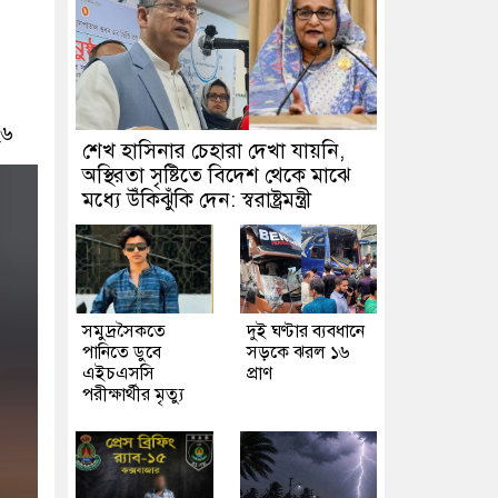
২৬
শেখ হাসিনার চেহারা দেখা যায়নি,
অস্থিরতা সৃষ্টিতে বিদেশ থেকে মাঝে
মধ্যে উঁকিঝুঁকি দেন: স্বরাষ্ট্রমন্ত্রী
সমুদ্রসৈকতে
দুই ঘণ্টার ব্যবধানে
পানিতে ডুবে
সড়কে ঝরল ১৬
এইচএসসি
প্রাণ
পরীক্ষার্থীর মৃত্যু