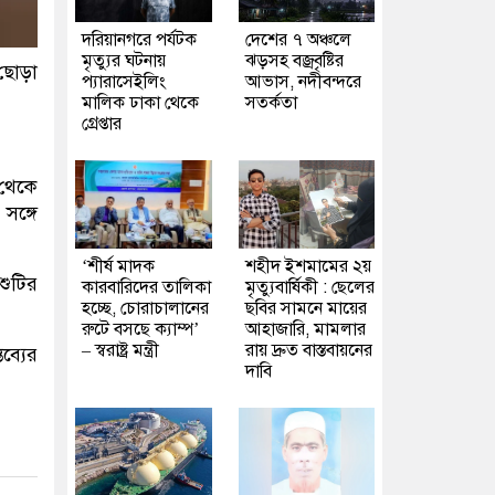
দরিয়ানগরে পর্যটক
দেশের ৭ অঞ্চলে
মৃত্যুর ঘটনায়
ঝড়সহ বজ্রবৃষ্টির
 ছোড়া
প্যারাসেইলিং
আভাস, নদীবন্দরে
মালিক ঢাকা থেকে
সতর্কতা
গ্রেপ্তার
 থেকে
সঙ্গে
‘শীর্ষ মাদক
শহীদ ইশমামের ২য়
শুটির
কারবারিদের তালিকা
মৃত্যুবার্ষিকী : ছেলের
হচ্ছে, চোরাচালানের
ছবির সামনে মায়ের
রুটে বসছে ক্যাম্প’
আহাজারি, মামলার
– স্বরাষ্ট্র মন্ত্রী
রায় দ্রুত বাস্তবায়নের
ব্যের
দাবি