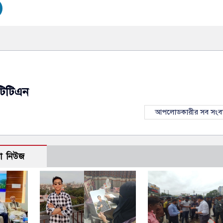
টিটিএন
আপলোডকারীর সব সংব
ো নিউজ