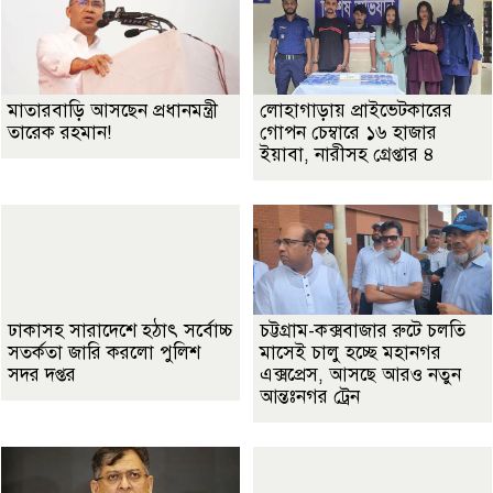
মাতারবাড়ি আসছেন প্রধানমন্ত্রী
লোহাগাড়ায় প্রাইভেটকারের
তারেক রহমান!
গোপন চেম্বারে ১৬ হাজার
ইয়াবা, নারীসহ গ্রেপ্তার ৪
ঢাকাসহ সারাদেশে হঠাৎ সর্বোচ্চ
চট্টগ্রাম-কক্সবাজার রুটে চলতি
সতর্কতা জা‌রি করলো পুলিশ
মাসেই চালু হচ্ছে মহানগর
সদর দপ্তর
এক্সপ্রেস, আসছে আরও নতুন
আন্তঃনগর ট্রেন