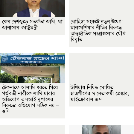
কেন দেশজুড়ে সতর্কতা জারি, যা
রোহিঙ্গা সংকটে নতুন উদ্বেগ:
জানালেন স্বরাষ্ট্রমন্ত্রী
মালয়েশিয়ার নীতির বিরুদ্ধে
আন্তর্জাতিক সংস্থাগুলোর যৌথ
বিবৃতি
টেকনাফে আসামি ধরতে গিয়ে
উখিয়ায় নিষিদ্ধ ঘোষিত
গর্ভবতী নারীকে লাথি মারার
ছাত্রলীগের ৭ নেতাকর্মী গ্রেপ্তার,
অভিযোগ এসআই দুলালের
মাইক্রোবাস জব্দ
বিরুদ্ধে: অভিযোগ সঠিক নয় –
ওসি