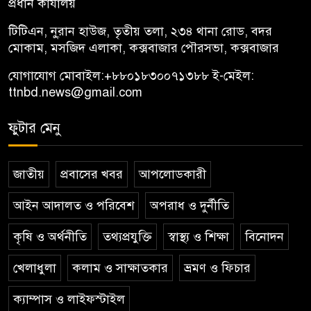
প্রধান কার্যালয়
টিটিএন, নু্রান হাউজ, তৃতীয় তলা, ২৩৪ থানা রোড, বদর
মোকাম, মসজিদ এলাকা, কক্সবাজার পৌরসভা, কক্সবাজার
যোগাযোগ মোবাইল:
+৮৮০১৮৩০০৭১৩৮৮
ই-মেইল:
ttnbd.news@gmail.com
ফুটার মেনু
জাতীয়
প্রবাসের খবর
আপলোডকারী
আইন আদালত ও পরিবেশ
অপরাধ ও দুর্নীতি
কৃষি ও অর্থনীতি
তথ্যপ্রযুক্তি
স্বাস্থ্য ও শিক্ষা
বিনোদন
খেলাধুলা
কলাম ও সাক্ষাতকার
ভ্রমণ ও ফিচার
ক্যাম্পাস ও লাইফস্টাইল