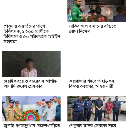
পেকুয়ায় বন্যার্তদের পাশে
সাকিব আল হাসানের বাড়িতে
চিকিৎসক, ১,২০০ রোগীকে
বোমা নিক্ষেপ
চিকিৎসা ও ৫০ পরিবারকে ঢেউটিন
সহায়তা
হেয়াইক্যংয়ে ৩ বছরের সাজাপ্রাপ্ত
কক্সবাজার শহরে পাহাড় ধস:
আসামি রুবেল গ্রেফতার
বিধ্বস্ত বসতঘর, আহত নারী
জুলাই গণঅভ্যুত্থান: মহেশখালীতে
পেকুয়ায় মাদক সেবনের দায়ে