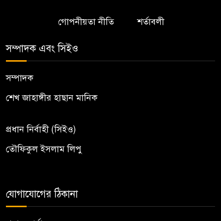
গোপনীয়তা নীতি
শর্তাবলী
সম্পাদক এবং সিইও
সম্পাদক
শেখ জাহাঙ্গীর হাছান মানিক
প্রধান নির্বাহী (সিইও)
তৌফিকুল ইসলাম লিপু
যোগাযোগের ঠিকানা