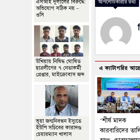
এসআই দুলালের বিরুদ্ধে:
আপলোডকারীর তথ্য
অভিযোগ সঠিক নয় –
ওসি
উখিয়ায় নিষিদ্ধ ঘোষিত
ছাত্রলীগের ৭ নেতাকর্মী
এ ক্যাটাগরির আর
গ্রেপ্তার, মাইক্রোবাস জব্দ
‘শীর্ষ মাদক
ভূয়া জন্মনিবন্ধন ইস্যুতে
ইউপি সচিবের কারাদণ্ড:
কারবারিদের তাল
চেয়ারম্যান খালাস