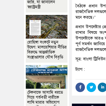
জারি, যা জানালেন
বৈঠকে প্রধান উপদে
স্বরাষ্ট্রমন্ত্রী
রাজনৈতিক দলগুলো
মনে করছে।’
প্রধান উপদেষ্টার 
রাখার বিষয়ে অংশ
উপদেষ্টাকে আরও কঠ
রোহিঙ্গা সংকটে নতুন
পূর্ণ সমর্থন জানি
উদ্বেগ: মালয়েশিয়ার নীতির
রাজনৈতিক দলগুলোর
বিরুদ্ধে আন্তর্জাতিক
সংস্থাগুলোর যৌথ বিবৃতি
সূত্র: বাংলা ট্রিবিউন
ট্যাগ :
টেকনাফে আসামি ধরতে
গিয়ে গর্ভবতী নারীকে
লাথি মারার অভিযোগ