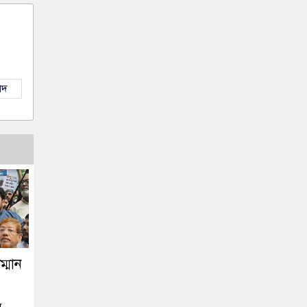
াদ
্মান