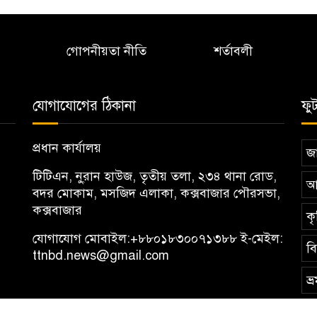
গোপনীয়তা নীতি
শর্তাবলী
যোগাযোগের ঠিকানা
ফু
প্রধান কার্যালয়
জা
টিটিএন, নু্রান হাউজ, তৃতীয় তলা, ২৩৪ থানা রোড,
আ
বদর মোকাম, মসজিদ এলাকা, কক্সবাজার পৌরসভা,
কক্সবাজার
কৃ
যোগাযোগ মোবাইল:
+৮৮০১৮৩০০৭১৩৮৮
ই-মেইল:
ব
ttnbd.news@gmail.com
ভ্