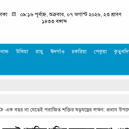
াকা
০৯:১৬ পূর্বাহ্ন, শুক্রবার, ০৭ অগাস্ট ২০২৬, ২৩ শ্রাবণ
১৪৩৩ বঙ্গাব্দ
কনাফ
উখিয়া
রামু
ঈদগাঁও
চকরিয়া
পেকুয়া
কুতুবদিয
এক বছর না যেতেই পরাজিত শক্তির ষড়যন্ত্রের লক্ষণ: প্রধান উপদেষ