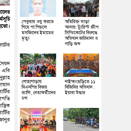
মাদের
মসূচি
পেকুয়ায় ওযু করতে
অতিরিক্ত ভাড়া
 হতো।
গিয়ে পা পিছলে
আদায়: ট্যুরিস্ট জীপ
মসজিদের ইমামের
সিন্ডিকেটের বিরুদ্ধে
মৃত্যু
অভিযান:জরিমানা ও
গাড়ি জব্দ
জোটের
সৈয়দ
, এবি
ল্লাহ
লোহাগাড়ায়
নাইক্ষ্যংছড়িতে ১১
োয়ান
বিএনপির বিজয়
বিজিবির অভিযান :
র্টির
র‍্যালি, নেতাকর্মীদের
ইয়াবা উদ্ধার
ভাপতি
ঢল
ত্রিক
র্টির
জানুর