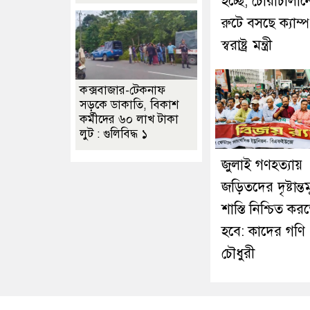
হচ্ছে, চোরাচালান
রুটে বসছে ক্যাম্প
স্বরাষ্ট্র মন্ত্রী
কক্সবাজার-টেকনাফ
সড়কে ডাকাতি, বিকাশ
কর্মীদের ৬০ লাখ টাকা
লুট : গুলিবিদ্ধ ১
জুলাই গণহত্যায়
জড়িতদের দৃষ্টান্ত
শাস্তি নিশ্চিত কর
হবে: কাদের গণি
চৌধুরী