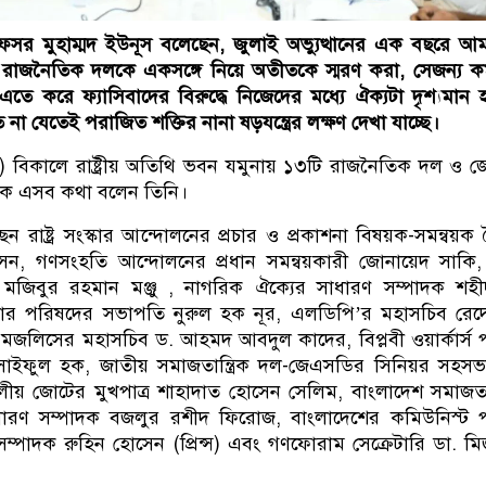
প্রফেসর মুহাম্মদ ইউনূস বলেছেন, জুলাই অভ্যুত্থানের এক বছরে আ
জনৈতিক দলকে একসঙ্গে নিয়ে অতীতকে স্মরণ করা, সেজন্য কর্
এতে করে ফ্যাসিবাদের বিরুদ্ধে নিজেদের মধ্যে ঐক্যটা দৃশ্যমান
 না যেতেই পরাজিত শক্তির নানা ষড়যন্ত্রের লক্ষণ দেখা যাচ্ছে।
) বিকালে রাষ্ট্রীয় অতিথি ভবন যমুনায় ১৩টি রাজনৈতিক দল ও 
ঠকে এসব কথা বলেন তিনি।
 রাষ্ট্র সংস্কার আন্দোলনের প্রচার ও প্রকাশনা বিষয়ক-সমন্বয়ক 
সেন, গণসংহতি আন্দোলনের প্রধান সমন্বয়কারী জোনায়েদ সাকি
যান মজিবুর রহমান মঞ্জু , নাগরিক ঐক্যের সাধারণ সম্পাদক শহীদু
ার পরিষদের সভাপতি নুরুল হক নূর, এলডিপি’র মহাসচিব রেদ
লিসের মহাসচিব ড. আহমদ আবদুল কাদের, বিপ্লবী ওয়ার্কার্স পা
সাইফুল হক, জাতীয় সমাজতান্ত্রিক দল-জেএসডির সিনিয়র সহস
লীয় জোটের মুখপাত্র শাহাদাত হোসেন সেলিম, বাংলাদেশ সমাজতান্
ারণ সম্পাদক বজলুর রশীদ ফিরোজ, বাংলাদেশের কমিউনিস্ট পা
সম্পাদক রুহিন হোসেন (প্রিন্স) এবং গণফোরাম সেক্রেটারি ডা. মি