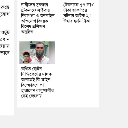
নারীদের সুরক্ষায়
টেকনাফে ৫৭ লাখ
ুদ্ধে
টেকনাফে সাইবার
টাকা ডাকাতির
সুযোগ
নিরাপত্তা ও অনলাইন
ঘটনায় আটক ২ :
অভিযোগ বিষয়ক
উদ্ধার হয়নি টাকা
বিশেষ প্রশিক্ষণ
 অটুট
অনুষ্ঠিত
্রধান
য়ায়
তভাবে
কথিত ছোটন
সিন্ডিকেটের মাদক
আনতেই কি মাইন
বিস্ফোরণে পা
হারালেন বালুখালীর
সেই জেলে?