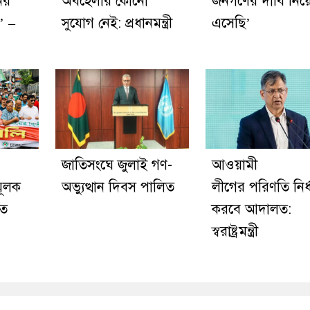
ের
অবহেলার কোনো
জনগণের দাবি নিয়
’ –
সুযোগ নেই: প্রধানমন্ত্রী
এসেছি’
জাতিসংঘে জুলাই গণ-
আওয়ামী
মূলক
অভ্যুত্থান দিবস পালিত
লীগের পরিণতি নির্
তে
করবে আদালত:
স্বরাষ্ট্রমন্ত্রী