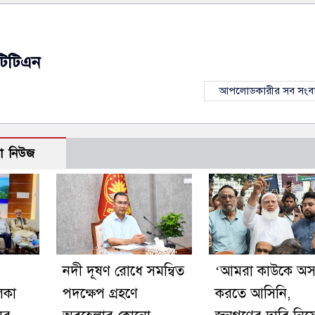
টিটিএন
আপলোডকারীর সব সংব
ো নিউজ
নদী দূষণ রোধে সমন্বিত
‘আমরা কাউকে অসম
িকা
পদক্ষেপ গ্রহণে
করতে আসিনি,