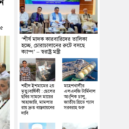
ান
২৫
‘শীর্ষ মাদক কারবারিদের তালিকা
হচ্ছে, চোরাচালানের রুটে বসছে
ক্যাম্প’ – স্বরাষ্ট্র মন্ত্রী
শহীদ ইশমামের ২য়
মহেশখালীর
মৃত্যুবার্ষিকী : ছেলের
এলএনজি টার্মিনাল
ছবির সামনে মায়ের
আংশিক চালু,
আহাজারি, মামলার
জাতীয় গ্রিডে গ্যাস
রায় দ্রুত বাস্তবায়নের
সরবরাহ শুরু
দাবি