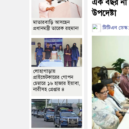
এক বছর না য
উপদেষ্টা
মাতারবাড়ি আসছেন
টিটিএন ডেস্ক:
প্রধানমন্ত্রী তারেক রহমান!
লোহাগাড়ায়
প্রাইভেটকারের গোপন
চেম্বারে ১৬ হাজার ইয়াবা,
নারীসহ গ্রেপ্তার ৪