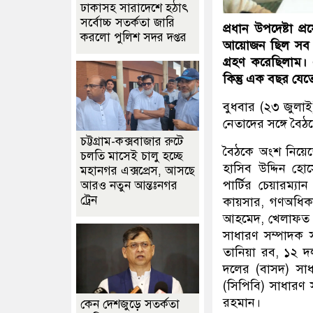
ঢাকাসহ সারাদেশে হঠাৎ
সর্বোচ্চ সতর্কতা জা‌রি
প্রধান উপদেষ্টা 
করলো পুলিশ সদর দপ্তর
আয়োজন ছিল সব রা
গ্রহণ করেছিলাম। 
কিন্তু এক বছর যেতে
বুধবার (২৩ জুলাই
নেতাদের সঙ্গে বৈ
চট্টগ্রাম-কক্সবাজার রুটে
বৈঠকে অংশ নিয়েছেন
চলতি মাসেই চালু হচ্ছে
হাসিব উদ্দিন হো
মহানগর এক্সপ্রেস, আসছে
পার্টির চেয়ারম্
আরও নতুন আন্তঃনগর
ট্রেন
কায়সার, গণঅধিক
আহমেদ, খেলাফত মজ
সাধারণ সম্পাদক 
তানিয়া রব, ১২ দ
দলের (বাসদ) সাধ
(সিপিবি) সাধারণ 
রহমান।
কেন দেশজুড়ে সতর্কতা