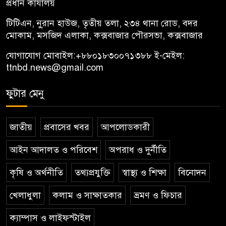
প্রধান কার্যালয়
টিটিএন, নু্রান হাউজ, তৃতীয় তলা, ২৩৪ থানা রোড, বদর
মোকাম, মসজিদ এলাকা, কক্সবাজার পৌরসভা, কক্সবাজার
যোগাযোগ মোবাইল:
+৮৮০১৮৩০০৭১৩৮৮
ই-মেইল:
ttnbd.news@gmail.com
ফুটার মেনু
জাতীয়
প্রবাসের খবর
আপলোডকারী
আইন আদালত ও পরিবেশ
অপরাধ ও দুর্নীতি
কৃষি ও অর্থনীতি
তথ্যপ্রযুক্তি
স্বাস্থ্য ও শিক্ষা
বিনোদন
খেলাধুলা
কলাম ও সাক্ষাতকার
ভ্রমণ ও ফিচার
ক্যাম্পাস ও লাইফস্টাইল