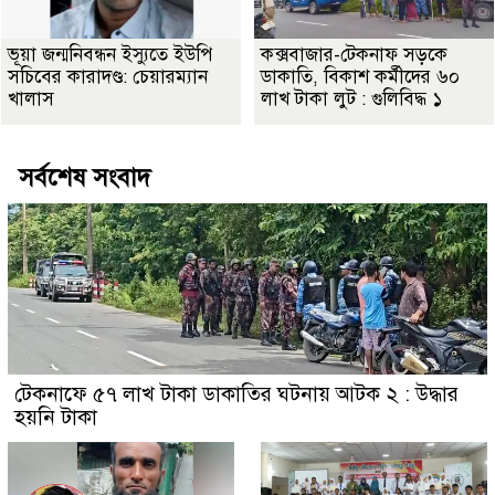
ভূয়া জন্মনিবন্ধন ইস্যুতে ইউপি
কক্সবাজার-টেকনাফ সড়কে
সচিবের কারাদণ্ড: চেয়ারম্যান
ডাকাতি, বিকাশ কর্মীদের ৬০
খালাস
লাখ টাকা লুট : গুলিবিদ্ধ ১
সর্বশেষ সংবাদ
টেকনাফে ৫৭ লাখ টাকা ডাকাতির ঘটনায় আটক ২ : উদ্ধার
হয়নি টাকা