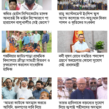
কথিত ছোটন সিন্ডিকেটের মাদক
রামু ক্যান্টনমেন্ট ইংলিশ স্কুল
আনতেই কি মাইন বিস্ফোরণে পা
অ্যান্ড কলেজে গণ-অভ্যুত্থান দিবস
হারালেন বালুখালীর সেই জেলে?
পালন ও কৃতিদের সংবর্ধনা
গর্জনিয়ার জাউচপাড়া প্রাথমিক
নদী দূষণ রোধে সমন্বিত পদক্ষেপ
বিদ্যালয়ে ক্রীড়া সামগ্রী বিতরণ ও
গ্রহণে অবহেলার কোনো সুযোগ
বৃক্ষরোপণ করলেন সাংবাদিক
নেই: প্রধানমন্ত্রী
হাফিজ
‘আমরা কাউকে অসম্মান করতে
ভারত হাসিনাকে বক্তব্যের সুযোগ
আসিনি, জনগণের দাবি নিয়ে
দিয়ে জুলাই শহীদদের অসম্মান