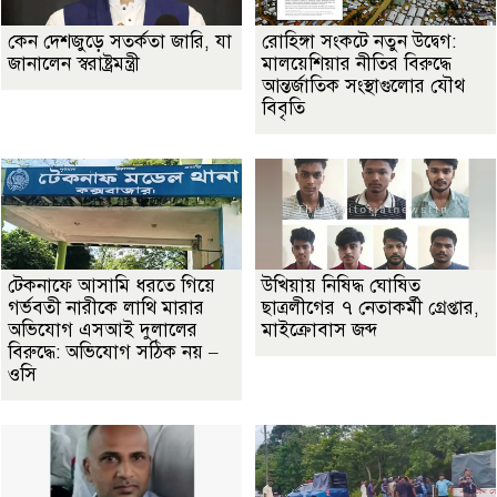
কেন দেশজুড়ে সতর্কতা জারি, যা
রোহিঙ্গা সংকটে নতুন উদ্বেগ:
জানালেন স্বরাষ্ট্রমন্ত্রী
মালয়েশিয়ার নীতির বিরুদ্ধে
আন্তর্জাতিক সংস্থাগুলোর যৌথ
বিবৃতি
টেকনাফে আসামি ধরতে গিয়ে
উখিয়ায় নিষিদ্ধ ঘোষিত
গর্ভবতী নারীকে লাথি মারার
ছাত্রলীগের ৭ নেতাকর্মী গ্রেপ্তার,
অভিযোগ এসআই দুলালের
মাইক্রোবাস জব্দ
বিরুদ্ধে: অভিযোগ সঠিক নয় –
ওসি