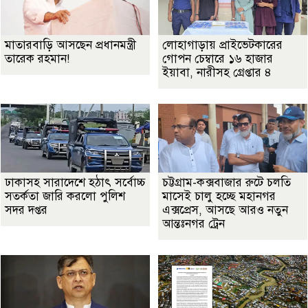
মাতারবাড়ি আসছেন প্রধানমন্ত্রী
লোহাগাড়ায় প্রাইভেটকারের
তারেক রহমান!
গোপন চেম্বারে ১৬ হাজার
ইয়াবা, নারীসহ গ্রেপ্তার ৪
ঢাকাসহ সারাদেশে হঠাৎ সর্বোচ্চ
চট্টগ্রাম-কক্সবাজার রুটে চলতি
সতর্কতা জা‌রি করলো পুলিশ
মাসেই চালু হচ্ছে মহানগর
সদর দপ্তর
এক্সপ্রেস, আসছে আরও নতুন
আন্তঃনগর ট্রেন