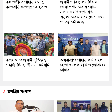
কলাতলীতে পাহাড় ধসে ৫
জুলাই গণঅভ্যুত্থান দিবসে
বসতবাড়ি ক্ষতিগ্রস্ত : আহত ৩
জেলা প্রশাসনের আলোচনা
সভায় এমপি স্বপ্না- গণ-
অভ্যুত্থানের মাধ্যমে দেশে এখন
গণতন্ত্র চর্চা হচ্ছে
কক্সবাজারে জুলাই স্মৃতিস্তম্ভে
‎কক্সবাজারে পাহাড় কাটার মূল
শ্রদ্ধার্ঘ্য, দিনব্যাপী নানা কর্মসূচি
হোতা খালেক মাঝি ও জোবায়ের
গ্রেপ্তার
জনপ্রিয় সংবাদ