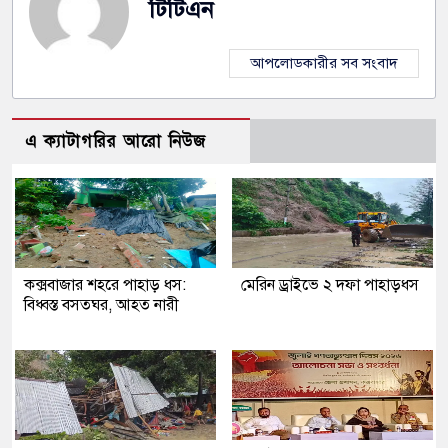
টিটিএন
আপলোডকারীর সব সংবাদ
এ ক্যাটাগরির আরো নিউজ
কক্সবাজার শহরে পাহাড় ধস:
মেরিন ড্রাইভে ২ দফা পাহাড়ধস
বিধ্বস্ত বসতঘর, আহত নারী