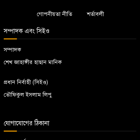
গোপনীয়তা নীতি
শর্তাবলী
সম্পাদক এবং সিইও
সম্পাদক
শেখ জাহাঙ্গীর হাছান মানিক
প্রধান নির্বাহী (সিইও)
তৌফিকুল ইসলাম লিপু
যোগাযোগের ঠিকানা