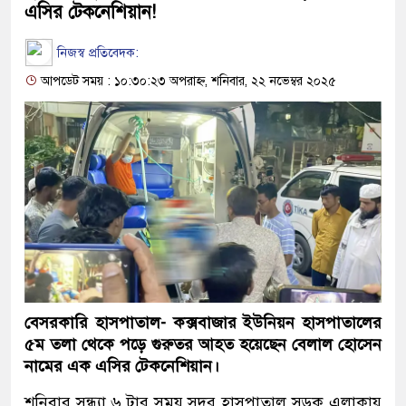
এসির টেকনেশিয়ান!
নিজস্ব প্রতিবেদক:
আপডেট সময় : ১০:৩০:২৩ অপরাহ্ন, শনিবার, ২২ নভেম্বর ২০২৫
বেসরকারি হাসপাতাল- কক্সবাজার ইউনিয়ন হাসপাতালের
৫ম তলা থেকে পড়ে গুরুতর আহত হয়েছেন বেলাল হোসেন
নামের এক এসির টেকনেশিয়ান।
শনিবার সন্ধ্যা ৬ টার সময় সদর হাসপাতাল সড়ক এলাকায়