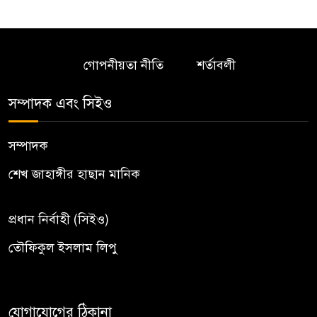
গোপনীয়তা নীতি
শর্তাবলী
সম্পাদক এবং সিইও
সম্পাদক
শেখ জাহাঙ্গীর হাছান মানিক
প্রধান নির্বাহী (সিইও)
তৌফিকুল ইসলাম লিপু
যোগাযোগের ঠিকানা