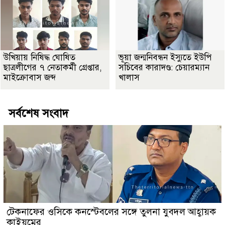
উখিয়ায় নিষিদ্ধ ঘোষিত
ভূয়া জন্মনিবন্ধন ইস্যুতে ইউপি
ছাত্রলীগের ৭ নেতাকর্মী গ্রেপ্তার,
সচিবের কারাদণ্ড: চেয়ারম্যান
মাইক্রোবাস জব্দ
খালাস
সর্বশেষ সংবাদ
টেকনাফের ওসিকে কনস্টেবলের সঙ্গে তুলনা যুবদল আহ্বায়ক
কাইয়ুমের