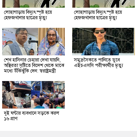
লোহাগাড়ায় বিদ্যুৎস্পৃষ্ট হয়ে
লোহাগাড়ায় বিদ্যুৎস্পৃষ্ট হয়ে
হেফজখানার ছাত্রের মৃত্যু
হেফজখানার ছাত্রের মৃত্যু
শেখ হাসিনার চেহারা দেখা যায়নি,
সমুদ্রসৈকতে পানিতে ডুবে
অস্থিরতা সৃষ্টিতে বিদেশ থেকে মাঝে
এইচএসসি পরীক্ষার্থীর মৃত্যু
মধ্যে উঁকিঝুঁকি দেন: স্বরাষ্ট্রমন্ত্রী
দুই ঘণ্টার ব্যবধানে সড়কে ঝরল
১৬ প্রাণ