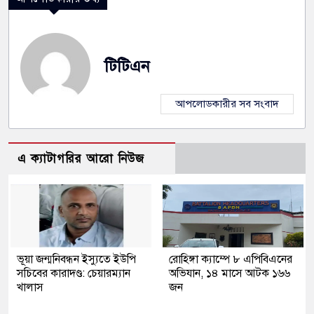
টিটিএন
আপলোডকারীর সব সংবাদ
এ ক্যাটাগরির আরো নিউজ
ভূয়া জন্মনিবন্ধন ইস্যুতে ইউপি
রোহিঙ্গা ক্যাম্পে ৮ এপিবিএনের
সচিবের কারাদণ্ড: চেয়ারম্যান
অভিযান, ১৪ মাসে আটক ১৬৬
খালাস
জন