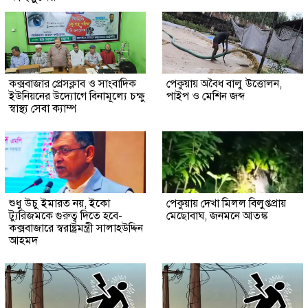
কক্সবাজার প্রেসক্লাব ও সাংবাদিক
পেকুয়ায় অবৈধ বালু উত্তোলন,
ইউনিয়নের উদ্যোগে বিনামূল্যে চক্ষু
পাইপ ও মেশিন জব্দ
স্বাস্থ্য সেবা ক্যাম্প
শুধু উচু ইমারত নয়, ইকো
পেকুয়ায় দেখা মিলল বিলুপ্তপ্রায়
ট্যুরিজমকে গুরুত্ব দিতে হবে-
মেছোবাঘ, জনমনে আতঙ্ক
কক্সবাজারে স্বরাষ্ট্রমন্ত্রী সালাহউদ্দিন
আহমদ