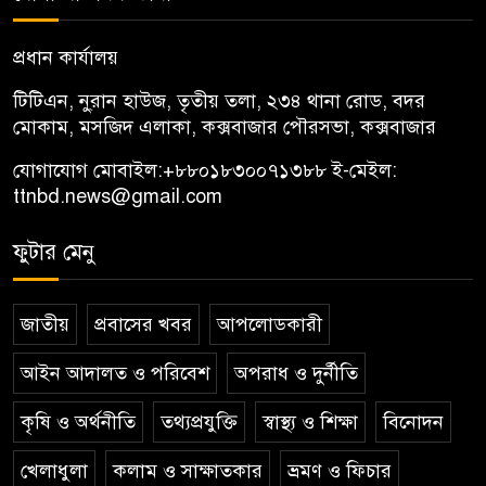
প্রধান কার্যালয়
টিটিএন, নু্রান হাউজ, তৃতীয় তলা, ২৩৪ থানা রোড, বদর
মোকাম, মসজিদ এলাকা, কক্সবাজার পৌরসভা, কক্সবাজার
যোগাযোগ মোবাইল:
+৮৮০১৮৩০০৭১৩৮৮
ই-মেইল:
ttnbd.news@gmail.com
ফুটার মেনু
জাতীয়
প্রবাসের খবর
আপলোডকারী
আইন আদালত ও পরিবেশ
অপরাধ ও দুর্নীতি
কৃষি ও অর্থনীতি
তথ্যপ্রযুক্তি
স্বাস্থ্য ও শিক্ষা
বিনোদন
খেলাধুলা
কলাম ও সাক্ষাতকার
ভ্রমণ ও ফিচার