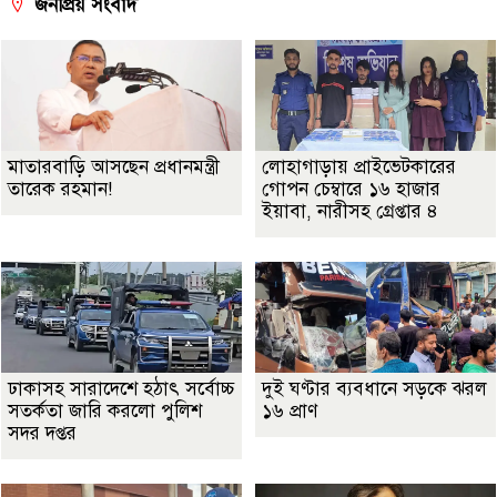
জনপ্রিয় সংবাদ
মাতারবাড়ি আসছেন প্রধানমন্ত্রী
লোহাগাড়ায় প্রাইভেটকারের
তারেক রহমান!
গোপন চেম্বারে ১৬ হাজার
ইয়াবা, নারীসহ গ্রেপ্তার ৪
ঢাকাসহ সারাদেশে হঠাৎ সর্বোচ্চ
দুই ঘণ্টার ব্যবধানে সড়কে ঝরল
সতর্কতা জা‌রি করলো পুলিশ
১৬ প্রাণ
সদর দপ্তর