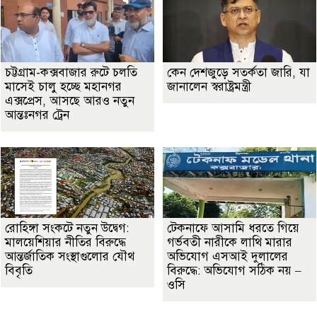
চট্টগ্রাম-কক্সবাজার রুটে চলতি
কেন দেশজুড়ে সতর্কতা জারি, যা
মাসেই চালু হচ্ছে মহানগর
জানালেন স্বরাষ্ট্রমন্ত্রী
এক্সপ্রেস, আসছে আরও নতুন
আন্তঃনগর ট্রেন
রোহিঙ্গা সংকটে নতুন উদ্বেগ:
টেকনাফে আসামি ধরতে গিয়ে
মালয়েশিয়ার নীতির বিরুদ্ধে
গর্ভবতী নারীকে লাথি মারার
আন্তর্জাতিক সংস্থাগুলোর যৌথ
অভিযোগ এসআই দুলালের
বিবৃতি
বিরুদ্ধে: অভিযোগ সঠিক নয় –
ওসি