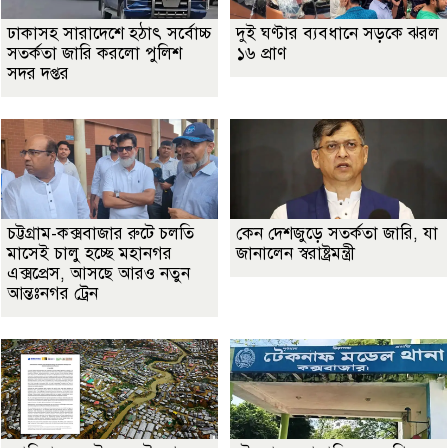
ঢাকাসহ সারাদেশে হঠাৎ সর্বোচ্চ
দুই ঘণ্টার ব্যবধানে সড়কে ঝরল
সতর্কতা জা‌রি করলো পুলিশ
১৬ প্রাণ
সদর দপ্তর
চট্টগ্রাম-কক্সবাজার রুটে চলতি
কেন দেশজুড়ে সতর্কতা জারি, যা
মাসেই চালু হচ্ছে মহানগর
জানালেন স্বরাষ্ট্রমন্ত্রী
এক্সপ্রেস, আসছে আরও নতুন
আন্তঃনগর ট্রেন