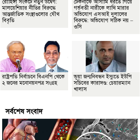
রোহিঙ্গা সংকটে নতুন উদ্বেগ:
টেকনাফে আসামি ধরতে গিয়ে
মালয়েশিয়ার নীতির বিরুদ্ধে
গর্ভবতী নারীকে লাথি মারার
আন্তর্জাতিক সংস্থাগুলোর যৌথ
অভিযোগ এসআই দুলালের
বিবৃতি
বিরুদ্ধে: অভিযোগ সঠিক নয় –
ওসি
রাষ্ট্রপতি নির্বাচনে বিএনপি থেকে
ভূয়া জন্মনিবন্ধন ইস্যুতে ইউপি
২ জনের মনোনয়নপত্র সংগ্রহ
সচিবের কারাদণ্ড: চেয়ারম্যান
খালাস
সর্বশেষ সংবাদ