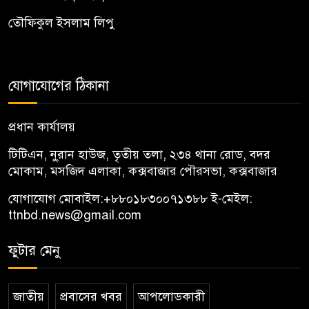
তৌফিকুল ইসলাম লিপু
যোগাযোগের ঠিকানা
প্রধান কার্যালয়
টিটিএন, নু্রান হাউজ, তৃতীয় তলা, ২৩৪ থানা রোড, বদর
মোকাম, মসজিদ এলাকা, কক্সবাজার পৌরসভা, কক্সবাজার
যোগাযোগ মোবাইল:
+৮৮০১৮৩০০৭১৩৮৮
ই-মেইল:
ttnbd.news@gmail.com
ফুটার মেনু
জাতীয়
প্রবাসের খবর
আপলোডকারী