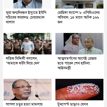
ভূয়া জন্মনিবন্ধন ইস্যুতে ইউপি
রোহিঙ্গা ক্যাম্পে ৮ এপিবিএনের
সচিবের কারাদণ্ড: চেয়ারম্যান
অভিযান, ১৪ মাসে আটক ১৬৬
খালাস
জন
লতিফ সিদ্দিকী বললেন,
আত্মসমর্পণের আগেই গ্রেপ্তার
‘আমাকে ফাঁসি দিয়ে দেন’
হতে পারেন শেখ হাসিনা:
আইনমন্ত্রী
শাপলা চত্বর হত্যা মামলায়
টুথপেস্ট ছাড়াও যেসব