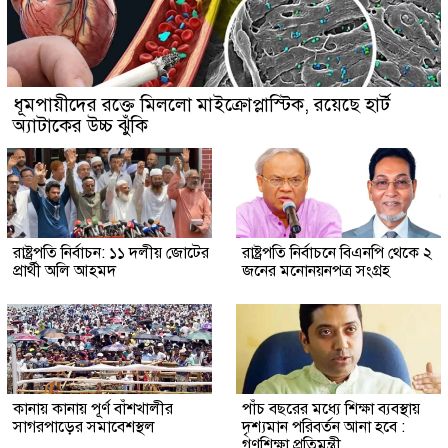
ধূমপায়ীদের রক্তে মিললো মাইক্রোপ্লাস্টিক, রয়েছে হার্ট
অ্যাটাকের উচ্চ ঝুঁকি
রাষ্ট্রপতি নির্বাচন: ১১ দলীয় জোটের
রাষ্ট্রপতি নির্বাচনে বিএনপি থেকে ২
প্রার্থী অলি আহমদ
জনের মনোনয়নপত্র সংগ্রহ
কানায় কানায় পূর্ণ বাঁশখালীর
পাঁচ বছরের মধ্যে শিক্ষা ব্যবস্থায়
সাগরপাড়ের সমাবেশস্থল
দৃশ্যমান পরিবর্তন আনা হবে :
গণশিক্ষা প্রতিমন্ত্রী