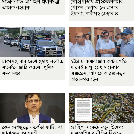
মাতারবাড়ি আসছেন প্রধানমন্ত্রী
লোহাগাড়ায় প্রাইভেটকারের
তারেক রহমান!
গোপন চেম্বারে ১৬ হাজার
ইয়াবা, নারীসহ গ্রেপ্তার ৪
ঢাকাসহ সারাদেশে হঠাৎ সর্বোচ্চ
চট্টগ্রাম-কক্সবাজার রুটে চলতি
সতর্কতা জা‌রি করলো পুলিশ
মাসেই চালু হচ্ছে মহানগর
সদর দপ্তর
এক্সপ্রেস, আসছে আরও নতুন
আন্তঃনগর ট্রেন
কেন দেশজুড়ে সতর্কতা জারি, যা
রোহিঙ্গা সংকটে নতুন উদ্বেগ:
জানালেন স্বরাষ্ট্রমন্ত্রী
মালয়েশিয়ার নীতির বিরুদ্ধে