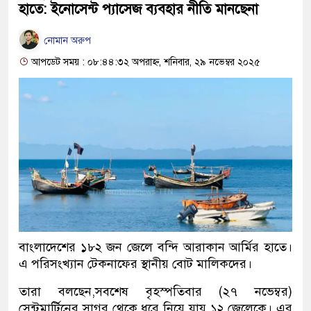
হাতে: ইনোসেন্ট প্যাসেজ ব্যবহার নীতি মানছেনা
নোমান অরুপ
আপডেট সময় : ০৮:৪৪:৩২ অপরাহ্ন, শনিবার, ২৯ নভেম্বর ২০২৫
বাংলাদেশের ১৮২ জন জেলে বন্দি আরাকান আর্মির হাতে।
এ পরিসংখ্যান টেকনাফের স্থানীয় বোট মালিকদের।
তারা বলছেন,সবশেষ বৃহস্পতিবার (২৭ নভেম্বর)
সেন্টমার্টিনের সাগর থেকে ধরে নিয়ে যায় ১২ জেলেকে। এর