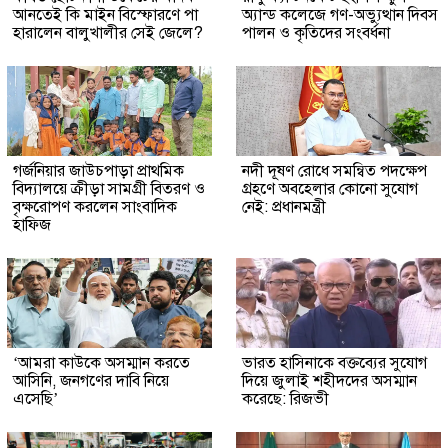
আনতেই কি মাইন বিস্ফোরণে পা
অ্যান্ড কলেজে গণ-অভ্যুত্থান দিবস
হারালেন বালুখালীর সেই জেলে?
পালন ও কৃতিদের সংবর্ধনা
গর্জনিয়ার জাউচপাড়া প্রাথমিক
নদী দূষণ রোধে সমন্বিত পদক্ষেপ
বিদ্যালয়ে ক্রীড়া সামগ্রী বিতরণ ও
গ্রহণে অবহেলার কোনো সুযোগ
বৃক্ষরোপণ করলেন সাংবাদিক
নেই: প্রধানমন্ত্রী
হাফিজ
‘আমরা কাউকে অসম্মান করতে
ভারত হাসিনাকে বক্তব্যের সুযোগ
আসিনি, জনগণের দাবি নিয়ে
দিয়ে জুলাই শহীদদের অসম্মান
এসেছি’
করেছে: রিজভী