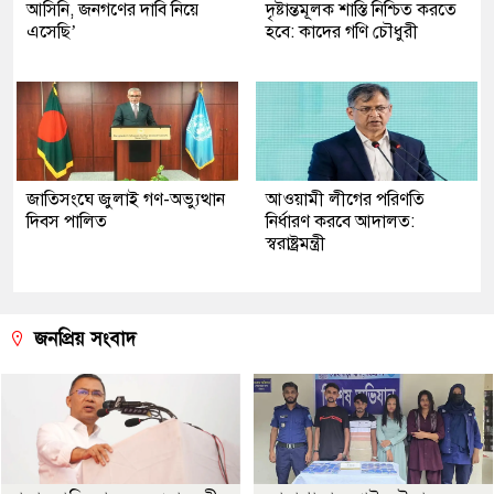
আসিনি, জনগণের দাবি নিয়ে
দৃষ্টান্তমূলক শাস্তি নিশ্চিত করতে
এসেছি’
হবে: কাদের গণি চৌধুরী
জাতিসংঘে জুলাই গণ-অভ্যুত্থান
আওয়ামী লীগের পরিণতি
দিবস পালিত
নির্ধারণ করবে আদালত:
স্বরাষ্ট্রমন্ত্রী
জনপ্রিয় সংবাদ