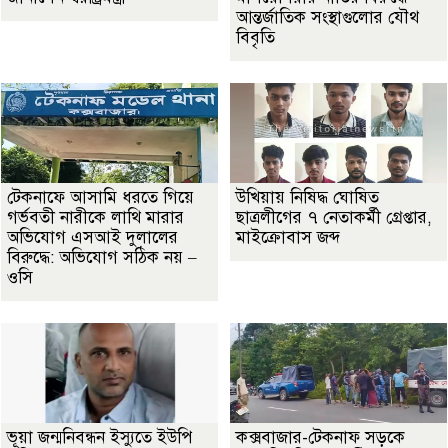
আন্তর্জাতিক সংস্থাগুলোর যৌথ
বিবৃতি
টেকনাফে আসামি ধরতে গিয়ে
উখিয়ায় নিষিদ্ধ ঘোষিত
গর্ভবতী নারীকে লাথি মারার
ছাত্রলীগের ৭ নেতাকর্মী গ্রেপ্তার,
অভিযোগ এসআই দুলালের
মাইক্রোবাস জব্দ
বিরুদ্ধে: অভিযোগ সঠিক নয় –
ওসি
ভূয়া জন্মনিবন্ধন ইস্যুতে ইউপি
কক্সবাজার-টেকনাফ সড়কে