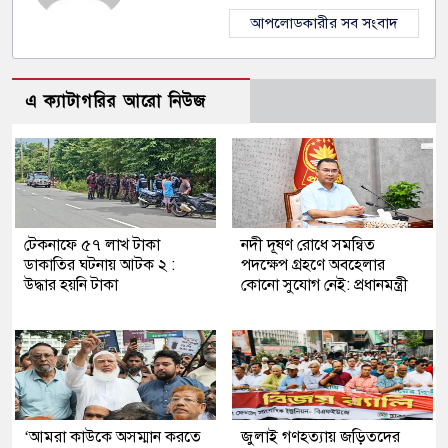
আপলোডকারীর সব সংবাদ
এ ক্যাটাগরির আরো নিউজ
টেকনাফে ৫৭ লাখ টাকা
নদী দূষণ রোধে সমন্বিত
ডাকাতির ঘটনায় আটক ২ :
পদক্ষেপ গ্রহণে অবহেলার
উদ্ধার হয়নি টাকা
কোনো সুযোগ নেই: প্রধানমন্ত্রী
‘আমরা কাউকে অসম্মান করতে
জুলাই গণহত্যায় জড়িতদের