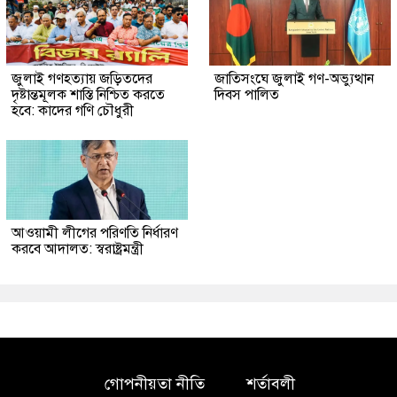
জুলাই গণহত্যায় জড়িতদের
জাতিসংঘে জুলাই গণ-অভ্যুত্থান
দৃষ্টান্তমূলক শাস্তি নিশ্চিত করতে
দিবস পালিত
হবে: কাদের গণি চৌধুরী
আওয়ামী লীগের পরিণতি নির্ধারণ
করবে আদালত: স্বরাষ্ট্রমন্ত্রী
গোপনীয়তা নীতি
শর্তাবলী