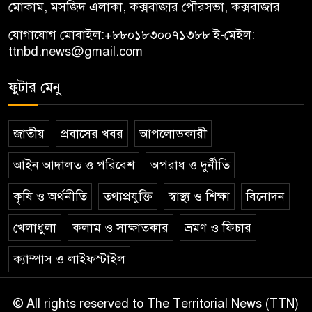
মোকাম, মসজিদ এলাকা, কক্সবাজার পৌরসভা, কক্সবাজার
যোগাযোগ মোবাইল:
+৮৮০১৮৩০০৭১৩৮৮
ই-মেইল:
ttnbd.news@gmail.com
ফুটার মেনু
জাতীয়
প্রবাসের খবর
আপলোডকারী
আইন আদালত ও পরিবেশ
অপরাধ ও দুর্নীতি
কৃষি ও অর্থনীতি
তথ্যপ্রযুক্তি
স্বাস্থ্য ও শিক্ষা
বিনোদন
খেলাধুলা
কলাম ও সাক্ষাতকার
ভ্রমণ ও ফিচার
ক্যাম্পাস ও লাইফস্টাইল
© All rights reserved to The Territorial News (TTN)