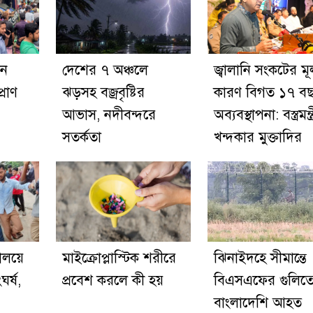
নে
দেশের ৭ অঞ্চলে
জ্বালানি সংকটের ম
রাণ
ঝড়সহ বজ্রবৃষ্টির
কারণ বিগত ১৭ ব
আভাস, নদীবন্দরে
অব্যবস্থাপনা: বস্ত্রমন্ত্
সতর্কতা
খন্দকার মুক্তাদির
যালয়ে
মাইক্রোপ্লাস্টিক শরীরে
ঝিনাইদহে সীমান্তে
র্ষ,
প্রবেশ করলে কী হয়
বিএসএফের গুলিত
বাংলাদেশি আহত