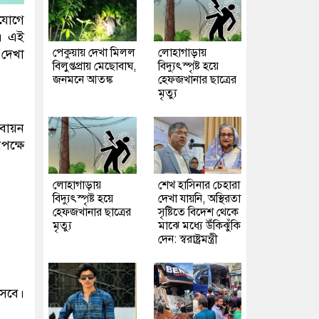
কযোগে
’। এই
পেকুয়ায় দেখা মিলল
লোহাগাড়ায়
 দেখা
বিলুপ্তপ্রায় মেছোবাঘ,
বিদ্যুৎস্পৃষ্ট হয়ে
জনমনে আতঙ্ক
হেফজখানার ছাত্রের
মৃত্যু
তবায়ন
পক্ষে
লোহাগাড়ায়
শেখ হাসিনার চেহারা
বিদ্যুৎস্পৃষ্ট হয়ে
দেখা যায়নি, অস্থিরতা
হেফজখানার ছাত্রের
সৃষ্টিতে বিদেশ থেকে
মৃত্যু
মাঝে মধ্যে উঁকিঝুঁকি
দেন: স্বরাষ্ট্রমন্ত্রী
আসবে।