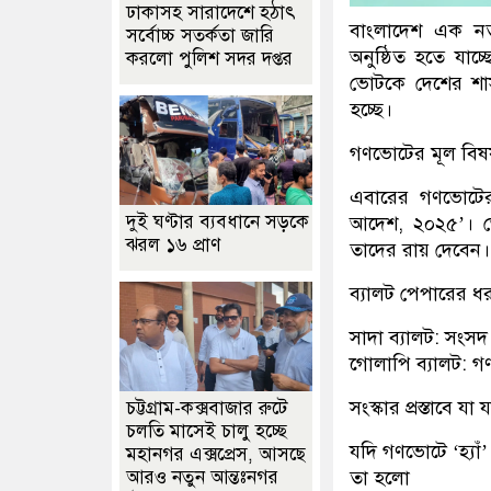
ঢাকাসহ সারাদেশে হঠাৎ
বাংলাদেশ এক নতু
সর্বোচ্চ সতর্কতা জা‌রি
অনুষ্ঠিত হতে যা
করলো পুলিশ সদর দপ্তর
ভোটকে দেশের শাসনত
হচ্ছে।
​গণভোটের মূল বিষ
​এবারের গণভোটের
দুই ঘণ্টার ব্যবধানে সড়কে
আদেশ, ২০২৫’। ভো
ঝরল ১৬ প্রাণ
তাদের রায় দেবেন।
​ব্যালট পেপারের ধ
​সাদা ব্যালট: সংসদ
​গোলাপি ব্যালট: গ
​সংস্কার প্রস্তাবে যা
চট্টগ্রাম-কক্সবাজার রুটে
চলতি মাসেই চালু হচ্ছে
​যদি গণভোটে ‘হ্যা
মহানগর এক্সপ্রেস, আসছে
তা হলো
আরও নতুন আন্তঃনগর