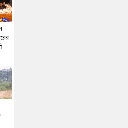
ূল
ছরের
রী
ে