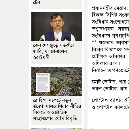
ট্রেন
​প্রধানমন্ত্রীর মেয়
​দ্বিকক্ষ বিশিষ্ট 
সংবিধান সংশোধনে
​তত্ত্বাবধায়ক সরক
সংবিধানে পুনঃস্থা
​** ক্ষমতার ভারসাম
কেন দেশজুড়ে সতর্কতা
বিচার বিভাগকে সম্প
জারি, যা জানালেন
​মৌলিক অধিকার: ই
স্বরাষ্ট্রমন্ত্রী
অধিকার রক্ষা।
​নির্বাচন ও গণভোট
​মোট ভোটার: প্রা
​তরুণ ভোটার: প্র
​পোস্টাল ব্যালট: 
রোহিঙ্গা সংকটে নতুন
উদ্বেগ: মালয়েশিয়ার নীতির
ও পোস্টাল ব্যালটের
বিরুদ্ধে আন্তর্জাতিক
সংস্থাগুলোর যৌথ বিবৃতি