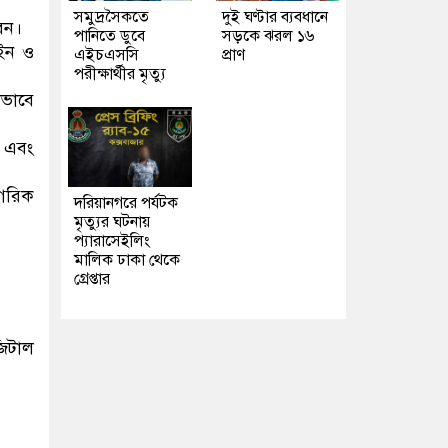
সমুদ্রসৈকতে
দুই ঘণ্টার ব্যবধানে
বেন।
পানিতে ডুবে
সড়কে ঝরল ১৬
আইন ও
এইচএসসি
প্রাণ
পরীক্ষার্থীর মৃত্যু
ীভাবে
ে এবং
াগরিক
দরিয়ানগরে পর্যটক
মৃত্যুর ঘটনায়
প্যারাসেইলিং
মালিক ঢাকা থেকে
গ্রেপ্তার
জিটাল