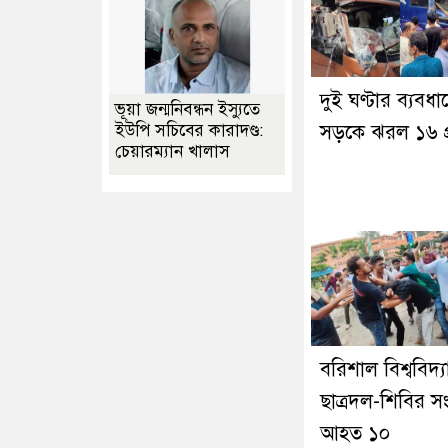
দুই ঘণ্টার ব্যবধা
ভূয়া জন্মনিবন্ধন ইস্যুতে
সড়কে ঝরল ১৬ প্
ইউপি সচিবের কারাদণ্ড:
চেয়ারম্যান খালাস
বরিশাল বিশ্ববিদ্
ছাত্রদল-শিবির সংঘ
আহত ১০