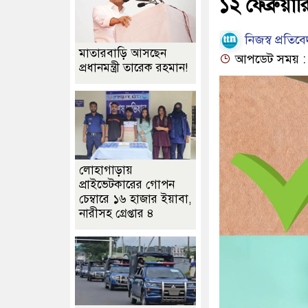
১২ ফেব্রুয়া
নিজস্ব প্রতিব
মাতারবাড়ি আসছেন
আপডেট সময় : ১১
প্রধানমন্ত্রী তারেক রহমান!
লোহাগাড়ায়
প্রাইভেটকারের গোপন
চেম্বারে ১৬ হাজার ইয়াবা,
নারীসহ গ্রেপ্তার ৪