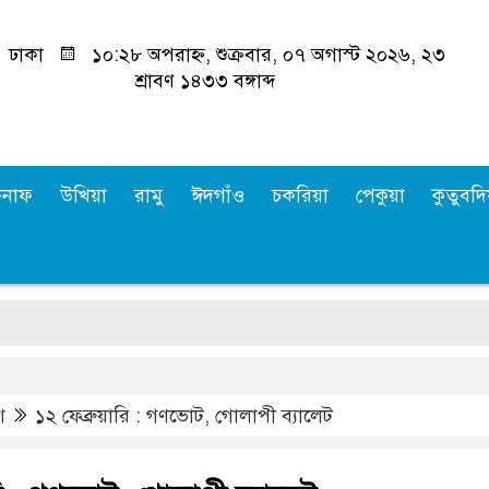
ঢাকা
১০:২৮ অপরাহ্ন, শুক্রবার, ০৭ অগাস্ট ২০২৬, ২৩
শ্রাবণ ১৪৩৩ বঙ্গাব্দ
কনাফ
উখিয়া
রামু
ঈদগাঁও
চকরিয়া
পেকুয়া
কুতুবদিয
কক
শ
১২ ফেব্রুয়ারি : গণভোট, গোলাপী ব্যালেট