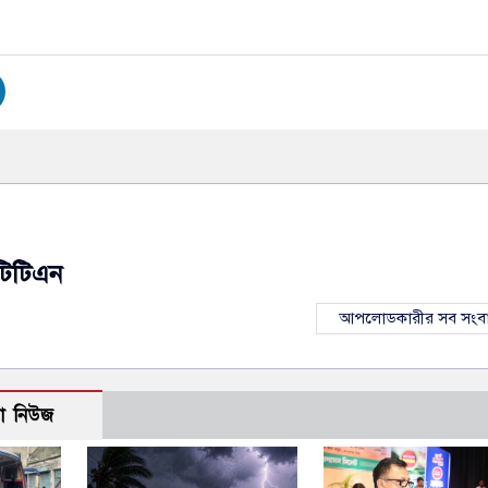
টিটিএন
আপলোডকারীর সব সংব
ো নিউজ