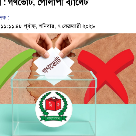
রি : গণভোট, গোলাপী ব্যালেট
েদক :
:১১:৪৮ পূর্বাহ্ন, শনিবার, ৭ ফেব্রুয়ারী ২০২৬