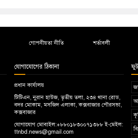
গোপনীয়তা নীতি
শর্তাবলী
যোগাযোগের ঠিকানা
ফু
প্রধান কার্যালয়
জা
টিটিএন, নু্রান হাউজ, তৃতীয় তলা, ২৩৪ থানা রোড,
আ
বদর মোকাম, মসজিদ এলাকা, কক্সবাজার পৌরসভা,
কক্সবাজার
কৃ
যোগাযোগ মোবাইল:
+৮৮০১৮৩০০৭১৩৮৮
ই-মেইল:
ব
ttnbd.news@gmail.com