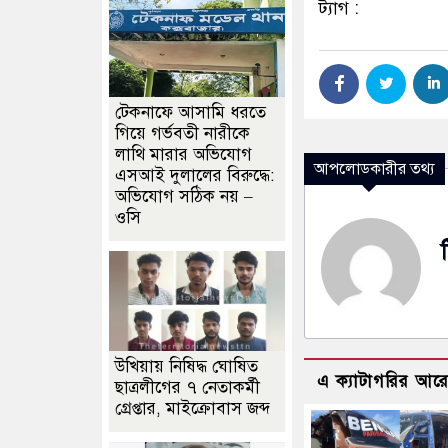
ট্যাগ :
টেকনাফে আসামি ধরতে
গিয়ে গর্ভবতী নারীকে
লাথি মারার অভিযোগ
আপলোডকারীর তথ্য
এসআই দুলালের বিরুদ্ধে:
অভিযোগ সঠিক নয় –
ওসি
উখিয়ায় নিষিদ্ধ ঘোষিত
এ ক্যাটাগরির আর
ছাত্রলীগের ৭ নেতাকর্মী
গ্রেপ্তার, মাইক্রোবাস জব্দ