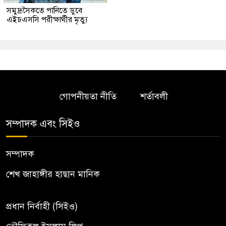
সমুদ্রসৈকতে পানিতে ডুবে
এইচএসসি পরীক্ষার্থীর মৃত্যু
গোপনীয়তা নীতি
শর্তাবলী
সম্পাদক এবং সিইও
সম্পাদক
শেখ জাহাঙ্গীর হাছান মানিক
প্রধান নির্বাহী (সিইও)