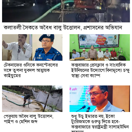
কলাতলী সৈকতে অবৈধ বালু উত্তোলন, প্রশাসনের অভিযান
টেকনাফের ওসিকে কনস্টেবলের
কক্সবাজার প্রেসক্লাব ও সাংবাদিক
সঙ্গে তুলনা যুবদল আহ্বায়ক
ইউনিয়নের উদ্যোগে বিনামূল্যে চক্ষু
কাইয়ুমের
স্বাস্থ্য সেবা ক্যাম্প
পেকুয়ায় অবৈধ বালু উত্তোলন,
শুধু উচু ইমারত নয়, ইকো
পাইপ ও মেশিন জব্দ
ট্যুরিজমকে গুরুত্ব দিতে হবে-
কক্সবাজারে স্বরাষ্ট্রমন্ত্রী সালাহউদ্দিন