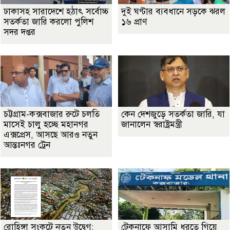
ঢাকাসহ সারাদেশে হঠাৎ সর্বোচ্চ
দুই ঘণ্টার ব্যবধানে সড়কে ঝরল
সতর্কতা জা‌রি করলো পুলিশ
১৬ প্রাণ
সদর দপ্তর
চট্টগ্রাম-কক্সবাজার রুটে চলতি
কেন দেশজুড়ে সতর্কতা জারি, যা
মাসেই চালু হচ্ছে মহানগর
জানালেন স্বরাষ্ট্রমন্ত্রী
এক্সপ্রেস, আসছে আরও নতুন
আন্তঃনগর ট্রেন
রোহিঙ্গা সংকটে নতুন উদ্বেগ:
টেকনাফে আসামি ধরতে গিয়ে