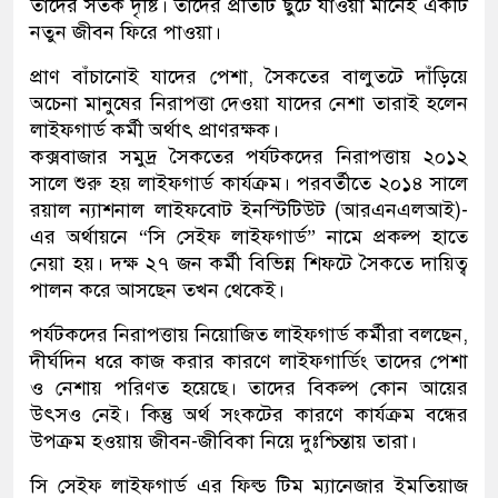
তাদের সতর্ক দৃষ্টি। তাদের প্রতিটি ছুটে যাওয়া মানেই একটি
নতুন জীবন ফিরে পাওয়া।
প্রাণ বাঁচানোই যাদের পেশা, সৈকতের বালুতটে দাঁড়িয়ে
অচেনা মানুষের নিরাপত্তা দেওয়া যাদের নেশা তারাই হলেন
লাইফগার্ড কর্মী অর্থাৎ প্রাণরক্ষক।
কক্সবাজার সমুদ্র সৈকতের পর্যটকদের নিরাপত্তায় ২০১২
সালে শুরু হয় লাইফগার্ড কার্যক্রম। পরবর্তীতে ২০১৪ সালে
রয়াল ন্যাশনাল লাইফবোট ইনস্টিটিউট (আরএনএলআই)-
এর অর্থায়নে “সি সেইফ লাইফগার্ড” নামে প্রকল্প হাতে
নেয়া হয়। দক্ষ ২৭ জন কর্মী বিভিন্ন শিফটে সৈকতে দায়িত্ব
পালন করে আসছেন তখন থেকেই।
পর্যটকদের নিরাপত্তায় নিয়োজিত লাইফগার্ড কর্মীরা বলছেন,
দীর্ঘদিন ধরে কাজ করার কারণে লাইফগার্ডিং তাদের পেশা
ও নেশায় পরিণত হয়েছে। তাদের বিকল্প কোন আয়ের
উৎসও নেই। কিন্তু অর্থ সংকটের কারণে কার্যক্রম বন্ধের
উপক্রম হওয়ায় জীবন-জীবিকা নিয়ে দুঃশ্চিন্তায় তারা।
সি সেইফ লাইফগার্ড এর ফিল্ড টিম ম্যানেজার ইমতিয়াজ