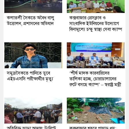
কলাতলী সৈকতে অবৈধ বালু
কক্সবাজার প্রেসক্লাব ও
উত্তোলন, প্রশাসনের অভিযান
সাংবাদিক ইউনিয়নের উদ্যোগে
বিনামূল্যে চক্ষু স্বাস্থ্য সেবা ক্যাম্প
সমুদ্রসৈকতে পানিতে ডুবে
‘শীর্ষ মাদক কারবারিদের
এইচএসসি পরীক্ষার্থীর মৃত্যু
তালিকা হচ্ছে, চোরাচালানের
রুটে বসছে ক্যাম্প’ – স্বরাষ্ট্র মন্ত্রী
অতিরিক্ত ভাড়া আদায়: ট্যুরিস্ট
কক্সবাজার শহরে পাহাড় ধস: