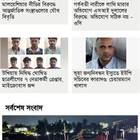
মালয়েশিয়ার নীতির বিরুদ্ধে
গর্ভবতী নারীকে লাথি মারার
আন্তর্জাতিক সংস্থাগুলোর যৌথ
অভিযোগ এসআই দুলালের
বিবৃতি
বিরুদ্ধে: অভিযোগ সঠিক নয় –
ওসি
উখিয়ায় নিষিদ্ধ ঘোষিত
ভূয়া জন্মনিবন্ধন ইস্যুতে ইউপি
ছাত্রলীগের ৭ নেতাকর্মী গ্রেপ্তার,
সচিবের কারাদণ্ড: চেয়ারম্যান
মাইক্রোবাস জব্দ
খালাস
সর্বশেষ সংবাদ