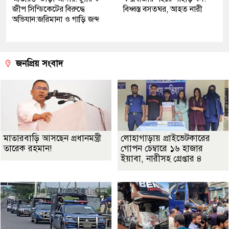
জীপ সিন্ডিকেটের বিরুদ্ধে
বিধ্বস্ত বসতঘর, আহত নারী
অভিযান:জরিমানা ও গাড়ি জব্দ
জনপ্রিয় সংবাদ
মাতারবাড়ি আসছেন প্রধানমন্ত্রী
লোহাগাড়ায় প্রাইভেটকারের
তারেক রহমান!
গোপন চেম্বারে ১৬ হাজার
ইয়াবা, নারীসহ গ্রেপ্তার ৪