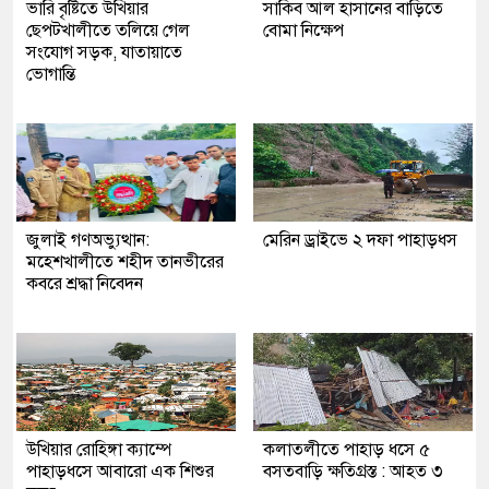
ভারি বৃষ্টিতে উখিয়ার
সাকিব আল হাসানের বাড়িতে
ছেপটখালীতে তলিয়ে গেল
বোমা নিক্ষেপ
সংযোগ সড়ক, যাতায়াতে
ভোগান্তি
জুলাই গণঅভ্যুত্থান:
মেরিন ড্রাইভে ২ দফা পাহাড়ধস
মহেশখালীতে শহীদ তানভীরের
কবরে শ্রদ্ধা নিবেদন
উখিয়ার রোহিঙ্গা ক্যাম্পে
কলাতলীতে পাহাড় ধসে ৫
পাহাড়ধসে আবারো এক শিশুর
বসতবাড়ি ক্ষতিগ্রস্ত : আহত ৩