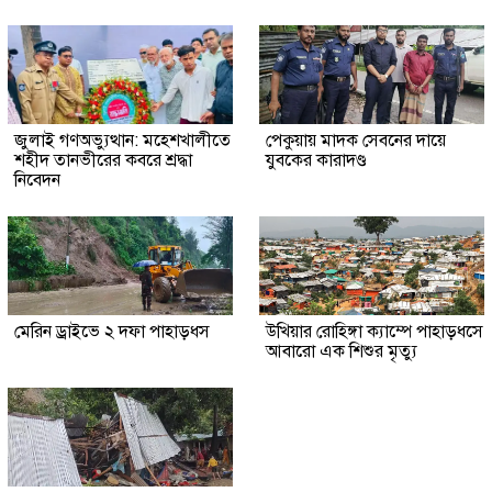
জুলাই গণঅভ্যুত্থান: মহেশখালীতে
পেকুয়ায় মাদক সেবনের দায়ে
শহীদ তানভীরের কবরে শ্রদ্ধা
যুবকের কারাদণ্ড
নিবেদন
মেরিন ড্রাইভে ২ দফা পাহাড়ধস
উখিয়ার রোহিঙ্গা ক্যাম্পে পাহাড়ধসে
আবারো এক শিশুর মৃত্যু