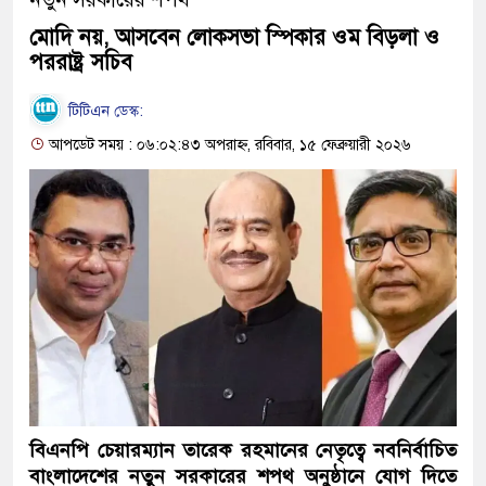
মোদি নয়, আসবেন লোকসভা স্পিকার ওম বিড়লা ও
পররাষ্ট্র সচিব
টিটিএন ডেস্ক:
আপডেট সময় : ০৬:০২:৪৩ অপরাহ্ন, রবিবার, ১৫ ফেব্রুয়ারী ২০২৬
বিএনপি চেয়ারম্যান তারেক রহমানের নেতৃত্বে নবনির্বাচিত
বাংলাদেশের নতুন সরকারের শপথ অনুষ্ঠানে যোগ দিতে