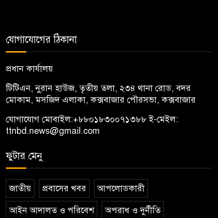
যোগাযোগের ঠিকানা
প্রধান কার্যালয়
টিটিএন, নু্রান হাউজ, তৃতীয় তলা, ২৩৪ থানা রোড, বদর
মোকাম, মসজিদ এলাকা, কক্সবাজার পৌরসভা, কক্সবাজার
যোগাযোগ মোবাইল:
+৮৮০১৮৩০০৭১৩৮৮
ই-মেইল:
ttnbd.news@gmail.com
ফুটার মেনু
জাতীয়
প্রবাসের খবর
আপলোডকারী
আইন আদালত ও পরিবেশ
অপরাধ ও দুর্নীতি