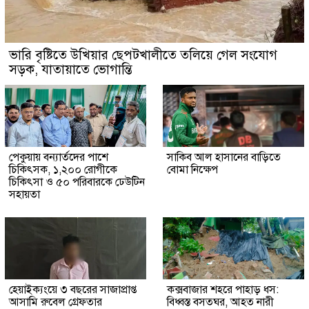
ভারি বৃষ্টিতে উখিয়ার ছেপটখালীতে তলিয়ে গেল সংযোগ
সড়ক, যাতায়াতে ভোগান্তি
পেকুয়ায় বন্যার্তদের পাশে
সাকিব আল হাসানের বাড়িতে
চিকিৎসক, ১,২০০ রোগীকে
বোমা নিক্ষেপ
চিকিৎসা ও ৫০ পরিবারকে ঢেউটিন
সহায়তা
হেয়াইক্যংয়ে ৩ বছরের সাজাপ্রাপ্ত
কক্সবাজার শহরে পাহাড় ধস:
আসামি রুবেল গ্রেফতার
বিধ্বস্ত বসতঘর, আহত নারী