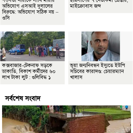
গর্ভবতী নারীকে লাথি মারার
ছাত্রলীগের ৭ নেতাকর্মী গ্রেপ্তার,
অভিযোগ এসআই দুলালের
মাইক্রোবাস জব্দ
বিরুদ্ধে: অভিযোগ সঠিক নয় –
ওসি
কক্সবাজার-টেকনাফ সড়কে
ভূয়া জন্মনিবন্ধন ইস্যুতে ইউপি
ডাকাতি, বিকাশ কর্মীদের ৬০
সচিবের কারাদণ্ড: চেয়ারম্যান
লাখ টাকা লুট : গুলিবিদ্ধ ১
খালাস
সর্বশেষ সংবাদ