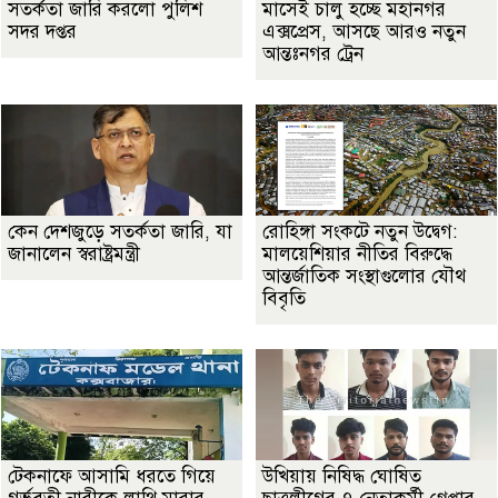
সতর্কতা জা‌রি করলো পুলিশ
মাসেই চালু হচ্ছে মহানগর
সদর দপ্তর
এক্সপ্রেস, আসছে আরও নতুন
আন্তঃনগর ট্রেন
কেন দেশজুড়ে সতর্কতা জারি, যা
রোহিঙ্গা সংকটে নতুন উদ্বেগ:
জানালেন স্বরাষ্ট্রমন্ত্রী
মালয়েশিয়ার নীতির বিরুদ্ধে
আন্তর্জাতিক সংস্থাগুলোর যৌথ
বিবৃতি
টেকনাফে আসামি ধরতে গিয়ে
উখিয়ায় নিষিদ্ধ ঘোষিত