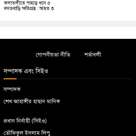
কলাতলীতে পাহাড় ধসে ৫
বসতবাড়ি ক্ষতিগ্রস্ত : আহত ৩
গোপনীয়তা নীতি
শর্তাবলী
সম্পাদক এবং সিইও
সম্পাদক
শেখ জাহাঙ্গীর হাছান মানিক
প্রধান নির্বাহী (সিইও)
তৌফিকুল ইসলাম লিপু