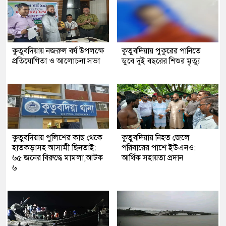
কুতুবদিয়ায় নজরুল বর্ষ উপলক্ষে
কুতুবদিয়ায় পুকুরের পানিতে
প্রতিযোগিতা ও আলোচনা সভা
ডুবে দুই বছরের শিশুর মৃত্যু
কুতুবদিয়ায় পুলিশের কাছ থেকে
কুতুবদিয়ায় নিহত জেলে
হাতকড়াসহ আসামী ছিনতাই:
পরিবারের পাশে ইউএনও:
৬৫ জনের বিরুদ্ধে মামলা,আটক
আর্থিক সহায়তা প্রদান
৬