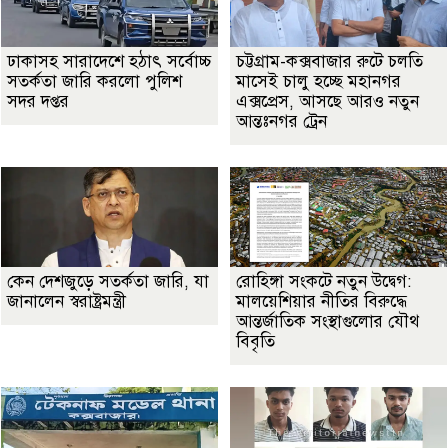
ঢাকাসহ সারাদেশে হঠাৎ সর্বোচ্চ
চট্টগ্রাম-কক্সবাজার রুটে চলতি
সতর্কতা জা‌রি করলো পুলিশ
মাসেই চালু হচ্ছে মহানগর
সদর দপ্তর
এক্সপ্রেস, আসছে আরও নতুন
আন্তঃনগর ট্রেন
কেন দেশজুড়ে সতর্কতা জারি, যা
রোহিঙ্গা সংকটে নতুন উদ্বেগ:
জানালেন স্বরাষ্ট্রমন্ত্রী
মালয়েশিয়ার নীতির বিরুদ্ধে
আন্তর্জাতিক সংস্থাগুলোর যৌথ
বিবৃতি