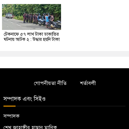
টেকনাফে ৫৭ লাখ টাকা ডাকাতির
ঘটনায় আটক ২ : উদ্ধার হয়নি টাকা
গোপনীয়তা নীতি
শর্তাবলী
সম্পাদক এবং সিইও
সম্পাদক
শেখ জাহাঙ্গীর হাছান মানিক