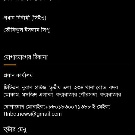
প্রধান নির্বাহী (সিইও)
তৌফিকুল ইসলাম লিপু
যোগাযোগের ঠিকানা
প্রধান কার্যালয়
টিটিএন, নু্রান হাউজ, তৃতীয় তলা, ২৩৪ থানা রোড, বদর
মোকাম, মসজিদ এলাকা, কক্সবাজার পৌরসভা, কক্সবাজার
যোগাযোগ মোবাইল:
+৮৮০১৮৩০০৭১৩৮৮
ই-মেইল:
ttnbd.news@gmail.com
ফুটার মেনু