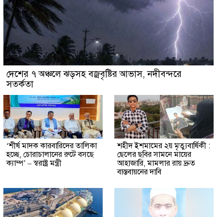
দেশের ৭ অঞ্চলে ঝড়সহ বজ্রবৃষ্টির আভাস, নদীবন্দরে
সতর্কতা
‘শীর্ষ মাদক কারবারিদের তালিকা
শহীদ ইশমামের ২য় মৃত্যুবার্ষিকী :
হচ্ছে, চোরাচালানের রুটে বসছে
ছেলের ছবির সামনে মায়ের
ক্যাম্প’ – স্বরাষ্ট্র মন্ত্রী
আহাজারি, মামলার রায় দ্রুত
বাস্তবায়নের দাবি