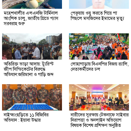
মহেশখালীর এলএনজি টার্মিনাল
পেকুয়ায় ওযু করতে গিয়ে পা
আংশিক চালু, জাতীয় গ্রিডে গ্যাস
পিছলে মসজিদের ইমামের মৃত্যু
সরবরাহ শুরু
অতিরিক্ত ভাড়া আদায়: ট্যুরিস্ট
লোহাগাড়ায় বিএনপির বিজয় র‍্যালি,
জীপ সিন্ডিকেটের বিরুদ্ধে
নেতাকর্মীদের ঢল
অভিযান:জরিমানা ও গাড়ি জব্দ
নাইক্ষ্যংছড়িতে ১১ বিজিবির
নারীদের সুরক্ষায় টেকনাফে সাইবার
অভিযান : ইয়াবা উদ্ধার
নিরাপত্তা ও অনলাইন অভিযোগ
বিষয়ক বিশেষ প্রশিক্ষণ অনুষ্ঠিত