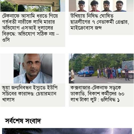
টেকনাফে আসামি ধরতে গিয়ে
উখিয়ায় নিষিদ্ধ ঘোষিত
গর্ভবতী নারীকে লাথি মারার
ছাত্রলীগের ৭ নেতাকর্মী গ্রেপ্তার,
অভিযোগ এসআই দুলালের
মাইক্রোবাস জব্দ
বিরুদ্ধে: অভিযোগ সঠিক নয় –
ওসি
ভূয়া জন্মনিবন্ধন ইস্যুতে ইউপি
কক্সবাজার-টেকনাফ সড়কে
সচিবের কারাদণ্ড: চেয়ারম্যান
ডাকাতি, বিকাশ কর্মীদের ৬০
খালাস
লাখ টাকা লুট : গুলিবিদ্ধ ১
সর্বশেষ সংবাদ