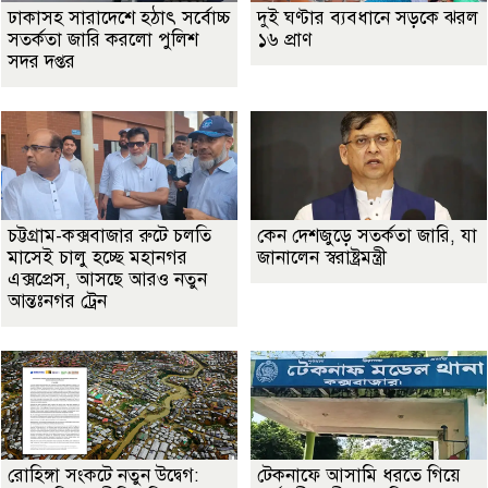
ঢাকাসহ সারাদেশে হঠাৎ সর্বোচ্চ
দুই ঘণ্টার ব্যবধানে সড়কে ঝরল
সতর্কতা জা‌রি করলো পুলিশ
১৬ প্রাণ
সদর দপ্তর
চট্টগ্রাম-কক্সবাজার রুটে চলতি
কেন দেশজুড়ে সতর্কতা জারি, যা
মাসেই চালু হচ্ছে মহানগর
জানালেন স্বরাষ্ট্রমন্ত্রী
এক্সপ্রেস, আসছে আরও নতুন
আন্তঃনগর ট্রেন
রোহিঙ্গা সংকটে নতুন উদ্বেগ:
টেকনাফে আসামি ধরতে গিয়ে