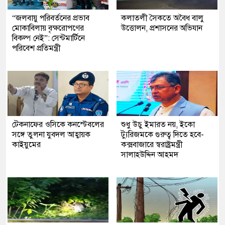
“জলবায়ু পরিবর্তনের প্রভাব
কলাতলী সৈকতে অবৈধ বালু
মোকাবিলায় বৃক্ষরোপণের
উত্তোলন, প্রশাসনের অভিযান
বিকল্প নেই”: সেন্টমার্টিনে
পরিবেশ প্রতিমন্ত্রী
টেকনাফের ওসিকে কনস্টেবলের
শুধু উচু ইমারত নয়, ইকো
সঙ্গে তুলনা যুবদল আহ্বায়ক
ট্যুরিজমকে গুরুত্ব দিতে হবে-
কাইয়ুমের
কক্সবাজারে স্বরাষ্ট্রমন্ত্রী
সালাহউদ্দিন আহমদ