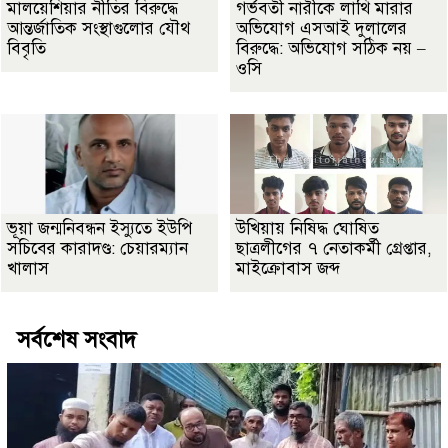
মালয়েশিয়ার নীতির বিরুদ্ধে
গর্ভবতী নারীকে লাথি মারার
আন্তর্জাতিক সংস্থাগুলোর যৌথ
অভিযোগ এসআই দুলালের
বিবৃতি
বিরুদ্ধে: অভিযোগ সঠিক নয় –
ওসি
ভূয়া জন্মনিবন্ধন ইস্যুতে ইউপি
উখিয়ায় নিষিদ্ধ ঘোষিত
সচিবের কারাদণ্ড: চেয়ারম্যান
ছাত্রলীগের ৭ নেতাকর্মী গ্রেপ্তার,
খালাস
মাইক্রোবাস জব্দ
সর্বশেষ সংবাদ