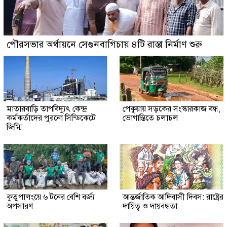
পৌরসভার অর্থায়নে সেগুনবাগিচায় ৪টি রাস্তা নির্মাণ শুরু
মাতারবাড়ি তাপবিদ্যুৎ কেন্দ্র
পেকুয়ায় সড়কের সংস্কারকাজ বন্ধ,
কর্মকর্তাদের পুরনো সিন্ডিকেটে
ভোগান্তিতে চলাচল
জিম্মি
কুতুপালংয়ে ৬ টনের বেশি বর্জ্য
আন্তর্জাতিক আদিবাসী দিবস: রাষ্ট্রের
অপসারণ
দায়িত্ব ও দায়বদ্ধতা