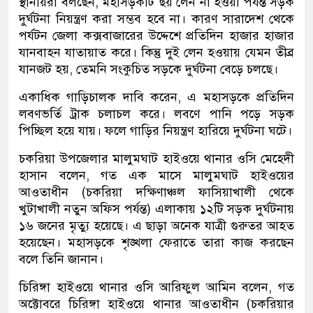
স্থানীয়রা বলছেন, মহাসড়কটি ছয় লেন না হওয়া পর্যন্ত সড়ক
দুর্ঘটনা নিয়ন্ত্রণ করা সম্ভব হবে না। কারণ সারাদেশ থেকে
পর্যটন জেলা কক্সবাজারের উদ্দেশে প্রতিদিন হাজার হাজার
যানবাহন যাতায়াত করে। কিন্তু দুই লেন হওয়ায় যেমন তীব্র
যানজট হয়, তেমনি সংকুচিত সড়কে দুর্ঘটনা বেড়ে চলছে।
একাধিক গাড়িচালক দাবি করেন, এ মহাসড়কে প্রতিদিন
লবণভর্তি ট্রাক চলাচল করে। লবণে পানি পড়ে সড়ক
পিচ্ছিল হয়ে যায়। ফলে গাড়ির নিয়ন্ত্রণ হারিয়ে দুর্ঘটনা ঘটে।
চকরিয়া উপজেলার মালুমঘাট হাইওয়ে থানার ওসি মেহেদী
হাসান বলেন, গত এক মাসে মালুমঘাট হাইওয়ের
আওতাধীন (চকরিয়া দক্ষিণাঞ্চল ফাসিয়াখালী থেকে
খুটাখালী নতুন অফিস পর্যন্ত) এলাকায় ১২টি সড়ক দুর্ঘটনায়
১৬ জনের মৃত্যু হয়েছে। এ ছাড়া অনেক যাত্রী গুরুতর আহত
হয়েছেন। মহাসড়কে শৃঙ্খলা ফেরাতে তারা কাজ করছেন
বলে তিনি জানান।
চিরিঙ্গা হাইওয়ে থানার ওসি আরিফুল আমিন বলেন, গত
অক্টোবরে চিরিঙ্গা হাইওয়ে থানার আওতাধীন (চকরিয়ার