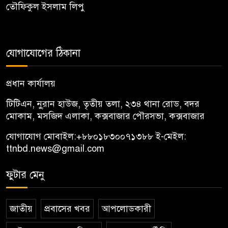
তৌফিকুল ইসলাম লিপু
যোগাযোগের ঠিকানা
প্রধান কার্যালয়
টিটিএন, নু্রান হাউজ, তৃতীয় তলা, ২৩৪ থানা রোড, বদর
মোকাম, মসজিদ এলাকা, কক্সবাজার পৌরসভা, কক্সবাজার
যোগাযোগ মোবাইল:
+৮৮০১৮৩০০৭১৩৮৮
ই-মেইল:
ttnbd.news@gmail.com
ফুটার মেনু
জাতীয়
প্রবাসের খবর
আপলোডকারী