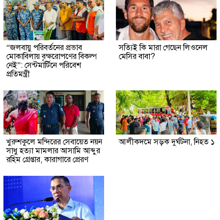
“জলবায়ু পরিবর্তনের প্রভাব
সত্যিই কি মারা গেছেন লিওনেল
মোকাবিলায় বৃক্ষরোপণের বিকল্প
মেসির বাবা?
নেই”: সেন্টমার্টিনে পরিবেশ
প্রতিমন্ত্রী
খুরুশকুলে মন্দিরের সেবায়েত নয়ন
আলীকদমে সড়ক দুর্ঘটনা, নিহত ১
সাধু হত্যা মামলার আসামি আব্দুর
রহিম গ্রেপ্তার, কারাগারে প্রেরণ