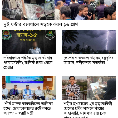
দুই ঘণ্টার ব্যবধানে সড়কে ঝরল ১৬ প্রাণ
দরিয়ানগরে পর্যটক মৃত্যুর ঘটনায়
দেশের ৭ অঞ্চলে ঝড়সহ বজ্রবৃষ্টির
প্যারাসেইলিং মালিক ঢাকা থেকে
আভাস, নদীবন্দরে সতর্কতা
গ্রেপ্তার
‘শীর্ষ মাদক কারবারিদের তালিকা
শহীদ ইশমামের ২য় মৃত্যুবার্ষিকী :
হচ্ছে, চোরাচালানের রুটে বসছে
ছেলের ছবির সামনে মায়ের
ক্যাম্প’ – স্বরাষ্ট্র মন্ত্রী
আহাজারি, মামলার রায় দ্রুত
বাস্তবায়নের দাবি