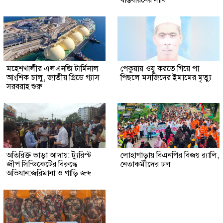
মহেশখালীর এলএনজি টার্মিনাল
পেকুয়ায় ওযু করতে গিয়ে পা
আংশিক চালু, জাতীয় গ্রিডে গ্যাস
পিছলে মসজিদের ইমামের মৃত্যু
সরবরাহ শুরু
অতিরিক্ত ভাড়া আদায়: ট্যুরিস্ট
লোহাগাড়ায় বিএনপির বিজয় র‍্যালি,
জীপ সিন্ডিকেটের বিরুদ্ধে
নেতাকর্মীদের ঢল
অভিযান:জরিমানা ও গাড়ি জব্দ