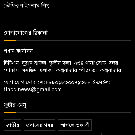
তৌফিকুল ইসলাম লিপু
যোগাযোগের ঠিকানা
প্রধান কার্যালয়
টিটিএন, নু্রান হাউজ, তৃতীয় তলা, ২৩৪ থানা রোড, বদর
মোকাম, মসজিদ এলাকা, কক্সবাজার পৌরসভা, কক্সবাজার
যোগাযোগ মোবাইল:
+৮৮০১৮৩০০৭১৩৮৮
ই-মেইল:
ttnbd.news@gmail.com
ফুটার মেনু
জাতীয়
প্রবাসের খবর
আপলোডকারী