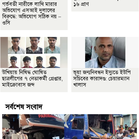
গর্ভবতী নারীকে লাথি মারার
১৬ প্রাণ
অভিযোগ এসআই দুলালের
বিরুদ্ধে: অভিযোগ সঠিক নয় –
ওসি
উখিয়ায় নিষিদ্ধ ঘোষিত
ভূয়া জন্মনিবন্ধন ইস্যুতে ইউপি
ছাত্রলীগের ৭ নেতাকর্মী গ্রেপ্তার,
সচিবের কারাদণ্ড: চেয়ারম্যান
মাইক্রোবাস জব্দ
খালাস
সর্বশেষ সংবাদ