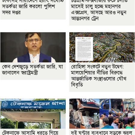
ঢাকাসহ সারাদেশে হঠাৎ সর্বোচ্চ
চট্টগ্রাম-কক্সবাজার রুটে চলতি
সতর্কতা জা‌রি করলো পুলিশ
মাসেই চালু হচ্ছে মহানগর
সদর দপ্তর
এক্সপ্রেস, আসছে আরও নতুন
আন্তঃনগর ট্রেন
কেন দেশজুড়ে সতর্কতা জারি, যা
রোহিঙ্গা সংকটে নতুন উদ্বেগ:
জানালেন স্বরাষ্ট্রমন্ত্রী
মালয়েশিয়ার নীতির বিরুদ্ধে
আন্তর্জাতিক সংস্থাগুলোর যৌথ
বিবৃতি
টেকনাফে আসামি ধরতে গিয়ে
দুই ঘণ্টার ব্যবধানে সড়কে ঝরল