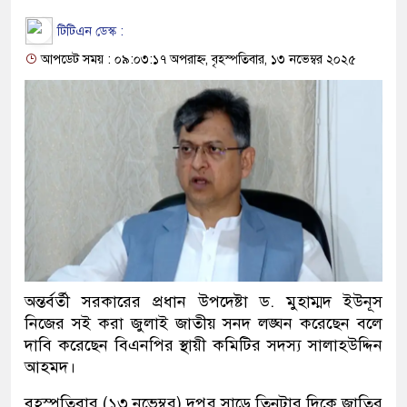
টিটিএন ডেস্ক :
আপডেট সময় : ০৯:০৩:১৭ অপরাহ্ন, বৃহস্পতিবার, ১৩ নভেম্বর ২০২৫
অন্তর্বর্তী সরকারের প্রধান উপদেষ্টা ড. মুহাম্মদ ইউনূস
নিজের সই করা জুলাই জাতীয় সনদ লঙ্ঘন করেছেন বলে
দাবি করেছেন বিএনপির স্থায়ী কমিটির সদস্য সালাহউদ্দিন
আহমদ।
বৃহস্পতিবার (১৩ নভেম্বর) দুপুর সাড়ে তিনটার দিকে জাতির