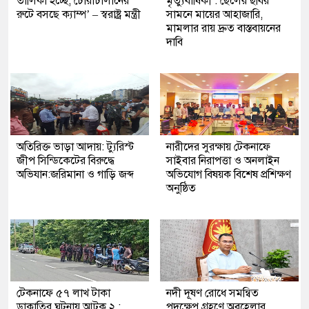
তালিকা হচ্ছে, চোরাচালানের
মৃত্যুবার্ষিকী : ছেলের ছবির
রুটে বসছে ক্যাম্প’ – স্বরাষ্ট্র মন্ত্রী
সামনে মায়ের আহাজারি,
মামলার রায় দ্রুত বাস্তবায়নের
দাবি
অতিরিক্ত ভাড়া আদায়: ট্যুরিস্ট
নারীদের সুরক্ষায় টেকনাফে
জীপ সিন্ডিকেটের বিরুদ্ধে
সাইবার নিরাপত্তা ও অনলাইন
অভিযান:জরিমানা ও গাড়ি জব্দ
অভিযোগ বিষয়ক বিশেষ প্রশিক্ষণ
অনুষ্ঠিত
টেকনাফে ৫৭ লাখ টাকা
নদী দূষণ রোধে সমন্বিত
ডাকাতির ঘটনায় আটক ২ :
পদক্ষেপ গ্রহণে অবহেলার