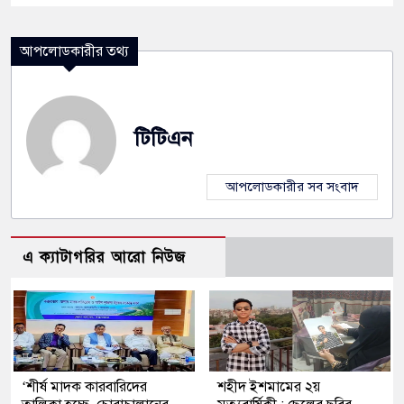
আপলোডকারীর তথ্য
টিটিএন
আপলোডকারীর সব সংবাদ
এ ক্যাটাগরির আরো নিউজ
‘শীর্ষ মাদক কারবারিদের
শহীদ ইশমামের ২য়