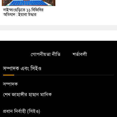
নাইক্ষ্যংছড়িতে ১১ বিজিবির
অভিযান : ইয়াবা উদ্ধার
গোপনীয়তা নীতি
শর্তাবলী
সম্পাদক এবং সিইও
সম্পাদক
শেখ জাহাঙ্গীর হাছান মানিক
প্রধান নির্বাহী (সিইও)