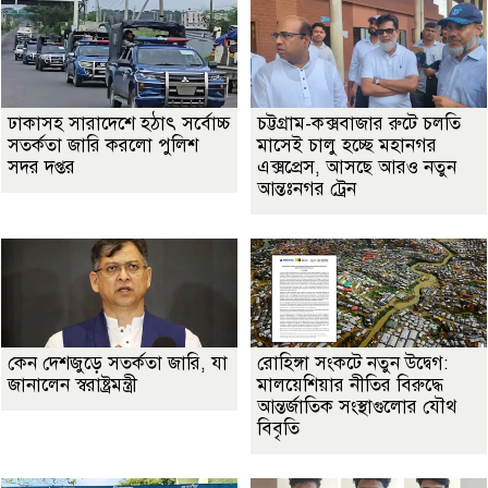
ঢাকাসহ সারাদেশে হঠাৎ সর্বোচ্চ
চট্টগ্রাম-কক্সবাজার রুটে চলতি
সতর্কতা জা‌রি করলো পুলিশ
মাসেই চালু হচ্ছে মহানগর
সদর দপ্তর
এক্সপ্রেস, আসছে আরও নতুন
আন্তঃনগর ট্রেন
কেন দেশজুড়ে সতর্কতা জারি, যা
রোহিঙ্গা সংকটে নতুন উদ্বেগ:
জানালেন স্বরাষ্ট্রমন্ত্রী
মালয়েশিয়ার নীতির বিরুদ্ধে
আন্তর্জাতিক সংস্থাগুলোর যৌথ
বিবৃতি