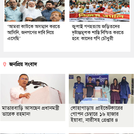
‘আমরা কাউকে অসম্মান করতে
জুলাই গণহত্যায় জড়িতদের
আসিনি, জনগণের দাবি নিয়ে
দৃষ্টান্তমূলক শাস্তি নিশ্চিত করতে
এসেছি’
হবে: কাদের গণি চৌধুরী
জনপ্রিয় সংবাদ
মাতারবাড়ি আসছেন প্রধানমন্ত্রী
লোহাগাড়ায় প্রাইভেটকারের
তারেক রহমান!
গোপন চেম্বারে ১৬ হাজার
ইয়াবা, নারীসহ গ্রেপ্তার ৪