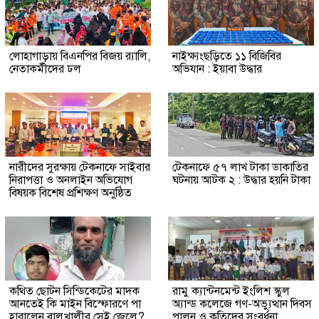
লোহাগাড়ায় বিএনপির বিজয় র‍্যালি,
নাইক্ষ্যংছড়িতে ১১ বিজিবির
নেতাকর্মীদের ঢল
অভিযান : ইয়াবা উদ্ধার
নারীদের সুরক্ষায় টেকনাফে সাইবার
টেকনাফে ৫৭ লাখ টাকা ডাকাতির
নিরাপত্তা ও অনলাইন অভিযোগ
ঘটনায় আটক ২ : উদ্ধার হয়নি টাকা
বিষয়ক বিশেষ প্রশিক্ষণ অনুষ্ঠিত
কথিত ছোটন সিন্ডিকেটের মাদক
রামু ক্যান্টনমেন্ট ইংলিশ স্কুল
আনতেই কি মাইন বিস্ফোরণে পা
অ্যান্ড কলেজে গণ-অভ্যুত্থান দিবস
হারালেন বালুখালীর সেই জেলে?
পালন ও কৃতিদের সংবর্ধনা