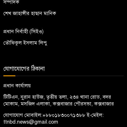
সম্পাদক
শেখ জাহাঙ্গীর হাছান মানিক
প্রধান নির্বাহী (সিইও)
তৌফিকুল ইসলাম লিপু
যোগাযোগের ঠিকানা
প্রধান কার্যালয়
টিটিএন, নু্রান হাউজ, তৃতীয় তলা, ২৩৪ থানা রোড, বদর
মোকাম, মসজিদ এলাকা, কক্সবাজার পৌরসভা, কক্সবাজার
যোগাযোগ মোবাইল:
+৮৮০১৮৩০০৭১৩৮৮
ই-মেইল:
ttnbd.news@gmail.com