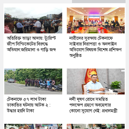
অতিরিক্ত ভাড়া আদায়: ট্যুরিস্ট
নারীদের সুরক্ষায় টেকনাফে
জীপ সিন্ডিকেটের বিরুদ্ধে
সাইবার নিরাপত্তা ও অনলাইন
অভিযান:জরিমানা ও গাড়ি জব্দ
অভিযোগ বিষয়ক বিশেষ প্রশিক্ষণ
অনুষ্ঠিত
টেকনাফে ৫৭ লাখ টাকা
নদী দূষণ রোধে সমন্বিত
ডাকাতির ঘটনায় আটক ২ :
পদক্ষেপ গ্রহণে অবহেলার
উদ্ধার হয়নি টাকা
কোনো সুযোগ নেই: প্রধানমন্ত্রী