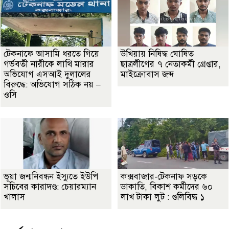
টেকনাফে আসামি ধরতে গিয়ে
উখিয়ায় নিষিদ্ধ ঘোষিত
গর্ভবতী নারীকে লাথি মারার
ছাত্রলীগের ৭ নেতাকর্মী গ্রেপ্তার,
অভিযোগ এসআই দুলালের
মাইক্রোবাস জব্দ
বিরুদ্ধে: অভিযোগ সঠিক নয় –
ওসি
ভূয়া জন্মনিবন্ধন ইস্যুতে ইউপি
কক্সবাজার-টেকনাফ সড়কে
সচিবের কারাদণ্ড: চেয়ারম্যান
ডাকাতি, বিকাশ কর্মীদের ৬০
খালাস
লাখ টাকা লুট : গুলিবিদ্ধ ১