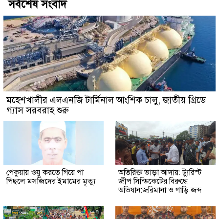
সর্বশেষ সংবাদ
মহেশখালীর এলএনজি টার্মিনাল আংশিক চালু, জাতীয় গ্রিডে
গ্যাস সরবরাহ শুরু
পেকুয়ায় ওযু করতে গিয়ে পা
অতিরিক্ত ভাড়া আদায়: ট্যুরিস্ট
পিছলে মসজিদের ইমামের মৃত্যু
জীপ সিন্ডিকেটের বিরুদ্ধে
অভিযান:জরিমানা ও গাড়ি জব্দ