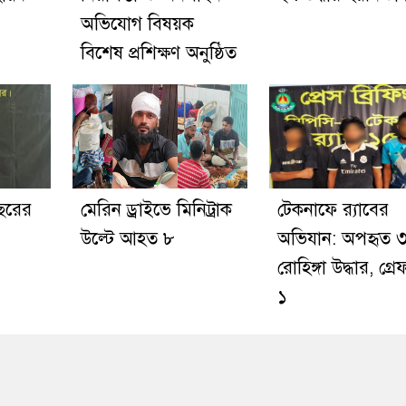
অভিযোগ বিষয়ক
বিশেষ প্রশিক্ষণ অনুষ্ঠিত
বছরের
মেরিন ড্রাইভে মিনিট্রাক
টেকনাফে র‍্যাবের
উল্টে আহত ৮
অভিযান: অপহৃত 
রোহিঙ্গা উদ্ধার, গ্র
১