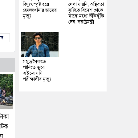
বিদ্যুৎস্পৃষ্ট হয়ে
দেখা যায়নি, অস্থিরতা
হেফজখানার ছাত্রের
সৃষ্টিতে বিদেশ থেকে
মৃত্যু
মাঝে মধ্যে উঁকিঝুঁকি
দেন: স্বরাষ্ট্রমন্ত্রী
াদ
সমুদ্রসৈকতে
পানিতে ডুবে
এইচএসসি
পরীক্ষার্থীর মৃত্যু
টাকা
আটক
কা