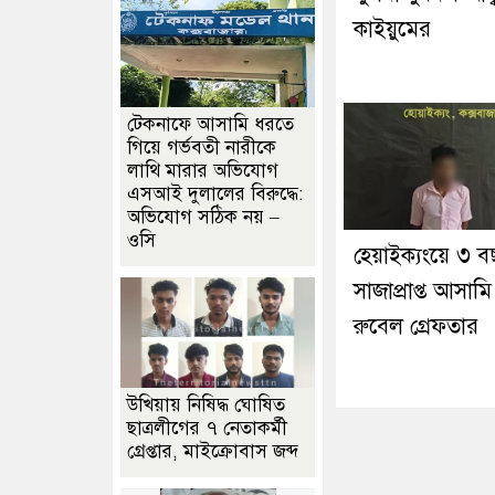
কাইয়ুমের
টেকনাফে আসামি ধরতে
গিয়ে গর্ভবতী নারীকে
লাথি মারার অভিযোগ
এসআই দুলালের বিরুদ্ধে:
অভিযোগ সঠিক নয় –
ওসি
হেয়াইক্যংয়ে ৩ 
সাজাপ্রাপ্ত আসামি
রুবেল গ্রেফতার
উখিয়ায় নিষিদ্ধ ঘোষিত
ছাত্রলীগের ৭ নেতাকর্মী
গ্রেপ্তার, মাইক্রোবাস জব্দ