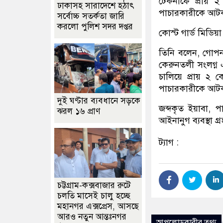
টেকনাফে প্রায় 
ঢাকাসহ সারাদেশে হঠাৎ
পাচারকারীকে আটক 
সর্বোচ্চ সতর্কতা জা‌রি
করলো পুলিশ সদর দপ্তর
কোস্ট গার্ড মিডিয়
তিনি বলেন, গোপন 
কেরুনতলী সংলগ্ন
চালিয়ে প্রায় ২ 
পাচারকারীকে আট
দুই ঘণ্টার ব্যবধানে সড়কে
জব্দকৃত ইয়াবা, 
ঝরল ১৬ প্রাণ
আইনানুগ ব্যবস্থা গ
ট্যাগ :
চট্টগ্রাম-কক্সবাজার রুটে
চলতি মাসেই চালু হচ্ছে
মহানগর এক্সপ্রেস, আসছে
আরও নতুন আন্তঃনগর
আপলোডকারীর তথ্য