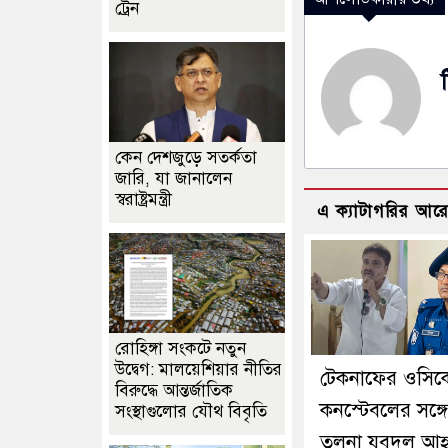
ট্রেন
কেন দেশজুড়ে সতর্কতা
জারি, যা জানালেন
স্বরাষ্ট্রমন্ত্রী
এ ক্যাটাগরির আর
রোহিঙ্গা সংকটে নতুন
উদ্বেগ: মালয়েশিয়ার নীতির
টেকনাফের ওসিক
বিরুদ্ধে আন্তর্জাতিক
কনস্টেবলের সঙ্গে
সংস্থাগুলোর যৌথ বিবৃতি
তুলনা যুবদল আহ্