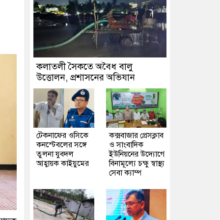
কলাতলী সৈকতে অবৈধ বালু
উত্তোলন, প্রশাসনের অভিযান
টেকনাফের ওসিকে
কক্সবাজার প্রেসক্লাব
কনস্টেবলের সঙ্গে
ও সাংবাদিক
তুলনা যুবদল
ইউনিয়নের উদ্যোগে
আহ্বায়ক কাইয়ুমের
বিনামূল্যে চক্ষু স্বাস্থ্য
সেবা ক্যাম্প