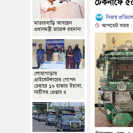
টেকনাফে ৫
নিজস্ব প্রতিব
মাতারবাড়ি আসছেন
আপডেট সময় : ০
প্রধানমন্ত্রী তারেক রহমান!
লোহাগাড়ায়
প্রাইভেটকারের গোপন
চেম্বারে ১৬ হাজার ইয়াবা,
নারীসহ গ্রেপ্তার ৪