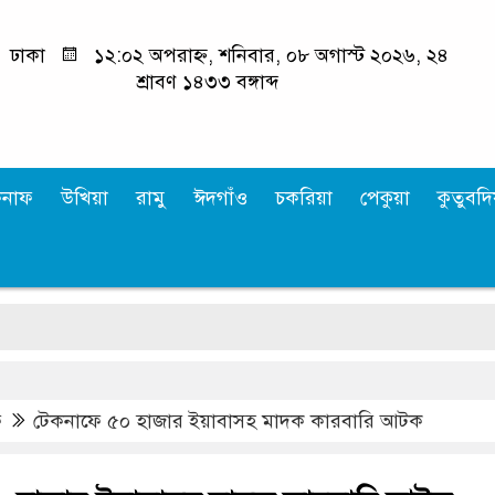
ঢাকা
১২:০২ অপরাহ্ন, শনিবার, ০৮ অগাস্ট ২০২৬, ২৪
শ্রাবণ ১৪৩৩ বঙ্গাব্দ
কনাফ
উখিয়া
রামু
ঈদগাঁও
চকরিয়া
পেকুয়া
কুতুবদিয
ফ
টেকনাফে ৫০ হাজার ইয়াবাসহ মাদক কারবারি আটক