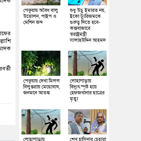
মাদক
পেকুয়ায় অবৈধ বালু
শুধু উচু ইমারত নয়,
উত্তোলন, পাইপ ও
ইকো ট্যুরিজমকে
মেশিন জব্দ
গুরুত্ব দিতে হবে-
কক্সবাজারে
নাফের
স্বরাষ্ট্রমন্ত্রী
সালাহউদ্দিন আহমদ
্লাশি
 মাদক
বর্তী
পেকুয়ায় দেখা মিলল
লোহাগাড়ায়
বিলুপ্তপ্রায় মেছোবাঘ,
বিদ্যুৎস্পৃষ্ট হয়ে
জনমনে আতঙ্ক
হেফজখানার ছাত্রের
মৃত্যু
লোহাগাড়ায়
শেখ হাসিনার চেহারা