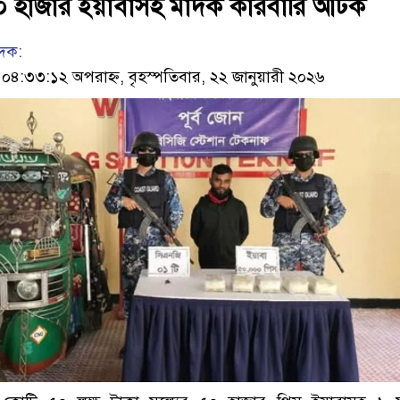
০ হাজার ইয়াবাসহ মাদক কারবারি আটক
েদক:
৪:৩৩:১২ অপরাহ্ন, বৃহস্পতিবার, ২২ জানুয়ারী ২০২৬