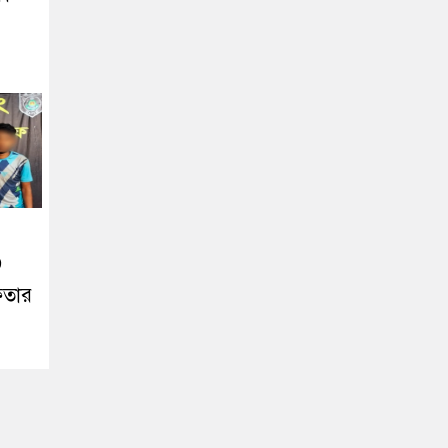
৩
েফতার