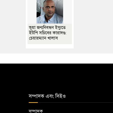
ভূয়া জন্মনিবন্ধন ইস্যুতে
ইউপি সচিবের কারাদণ্ড:
চেয়ারম্যান খালাস
সম্পাদক এবং সিইও
সম্পাদক