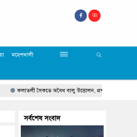
়া
মহেশখালী
কলাতলী সৈকতে অবৈধ বালু উত্তোলন, প্রশাসনের অভিযান
ট
সর্বশেষ সংবাদ