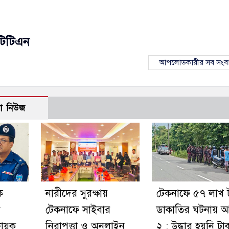
টিটিএন
আপলোডকারীর সব সংব
ো নিউজ
ে
নারীদের সুরক্ষায়
টেকনাফে ৫৭ লাখ 
টেকনাফে সাইবার
ডাকাতির ঘটনায় 
বায়ক
নিরাপত্তা ও অনলাইন
২ : উদ্ধার হয়নি টা