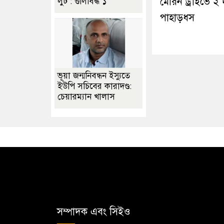
মেরিন ড্রাইভে ২
লুট : গুলিবিদ্ধ ১
পাহাড়ধস
ভূয়া জন্মনিবন্ধন ইস্যুতে
ইউপি সচিবের কারাদণ্ড:
চেয়ারম্যান খালাস
সম্পাদক এবং সিইও