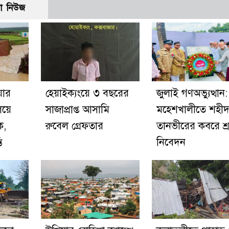
ো নিউজ
য়ার
হেয়াইক্যংয়ে ৩ বছরের
জুলাই গণঅভ্যুত্থান:
িয়ে
সাজাপ্রাপ্ত আসামি
মহেশখালীতে শহী
ক,
রুবেল গ্রেফতার
তানভীরের কবরে শ্রদ
ি
নিবেদন