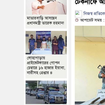
টেকনাফে অস্
নিজস্ব প্রতিব
মাতারবাড়ি আসছেন
আপডেট সময় : ০১
প্রধানমন্ত্রী তারেক রহমান!
লোহাগাড়ায়
প্রাইভেটকারের গোপন
চেম্বারে ১৬ হাজার ইয়াবা,
নারীসহ গ্রেপ্তার ৪