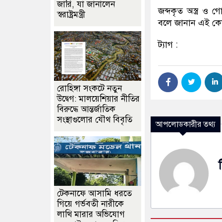
জারি, যা জানালেন
জব্দকৃত অস্ত্র ও গ
স্বরাষ্ট্রমন্ত্রী
বলে জানান এই কোস্ট
ট্যাগ :
রোহিঙ্গা সংকটে নতুন
উদ্বেগ: মালয়েশিয়ার নীতির
বিরুদ্ধে আন্তর্জাতিক
সংস্থাগুলোর যৌথ বিবৃতি
আপলোডকারীর তথ্য
টেকনাফে আসামি ধরতে
গিয়ে গর্ভবতী নারীকে
লাথি মারার অভিযোগ