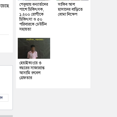
পেকুয়ায় বন্যার্তদের
সাকিব আল
রয়েছে
পাশে চিকিৎসক,
হাসানের বাড়িতে
১,২০০ রোগীকে
বোমা নিক্ষেপ
চিকিৎসা ও ৫০
পরিবারকে ঢেউটিন
সহায়তা
হেয়াইক্যংয়ে ৩
বছরের সাজাপ্রাপ্ত
আসামি রুবেল
গ্রেফতার
াদ