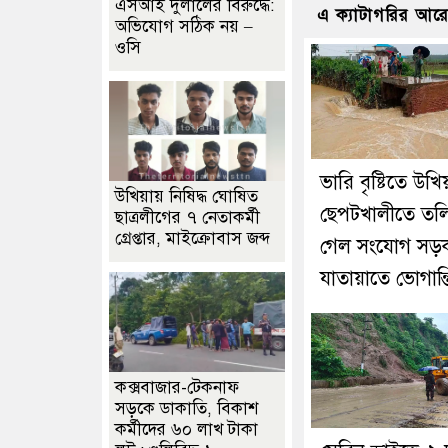
এসআই দুলালের বিরুদ্ধে:
এ ক্যাটাগরির আর
অভিযোগ সঠিক নয় –
ওসি
ভারি বৃষ্টিতে উখি
উখিয়ায় নিষিদ্ধ ঘোষিত
ছেপটখালীতে তল
ছাত্রলীগের ৭ নেতাকর্মী
গ্রেপ্তার, মাইক্রোবাস জব্দ
গেল সংযোগ সড়
যাতায়াতে ভোগান্ত
কক্সবাজার-টেকনাফ
সড়কে ডাকাতি, বিকাশ
কর্মীদের ৬০ লাখ টাকা