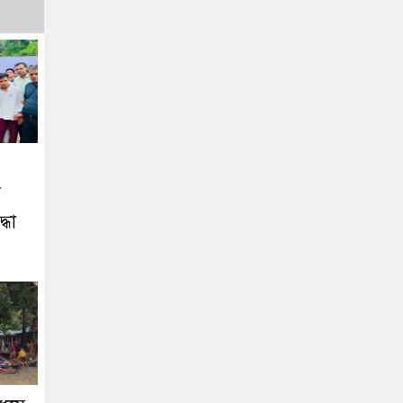
দ
্ধা