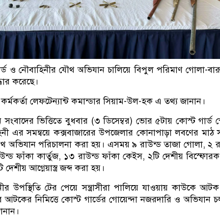
ার্ড ও নৌবাহিনীর যৌথ অভিযান চালিয়ে বিপুল পরিমাণ গোলা-বা
উদ্ধার করেছে।
া কর্মকর্তা লেফটেন্যান্ট কমান্ডার সিয়াম-উল-হক এ তথ্য জানান।
সংবাদের ভিত্তিতে বুধবার (৩ ডিসেম্বর) ভোর ৫টায় কোস্ট গার্ড স
নী এর সমন্বয়ে কক্সবাজারের উপজেলার কোনাপাড়া লবণের মাঠ স
 অভিযান পরিচালনা করা হয়। এসময় ৯ রাউন্ড তাজা গোলা, ২ র
াউন্ড ফাঁকা কার্তুজ, ১৩ রাউন্ড ফাঁকা কেইস, ২টি দেশীয় বিস্ফোরক
ি দেশীয় আগ্নেয়াস্ত্র জব্দ করা হয়।
র উপস্থিতি টের পেয়ে সন্ত্রাসীরা পালিয়ে যাওয়ায় কাউকে আট
র আটকের নিমিত্তে কোস্ট গার্ডের গোয়েন্দা নজরদারি ও অভিযান 
ানান।