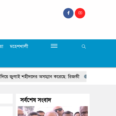
়া
মহেশখালী
ুলাই শহীদদের অসম্মান করেছে: রিজভী
জুলাই গণহত্যায় জড়িতদের
সর্বশেষ সংবাদ