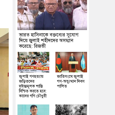
ভারত হাসিনাকে বক্তব্যের সুযোগ
দিয়ে জুলাই শহীদদের অসম্মান
করেছে: রিজভী
জুলাই গণহত্যায়
জাতিসংঘে জুলাই
জড়িতদের
গণ-অভ্যুত্থান দিবস
দৃষ্টান্তমূলক শাস্তি
পালিত
নিশ্চিত করতে হবে:
কাদের গণি চৌধুরী