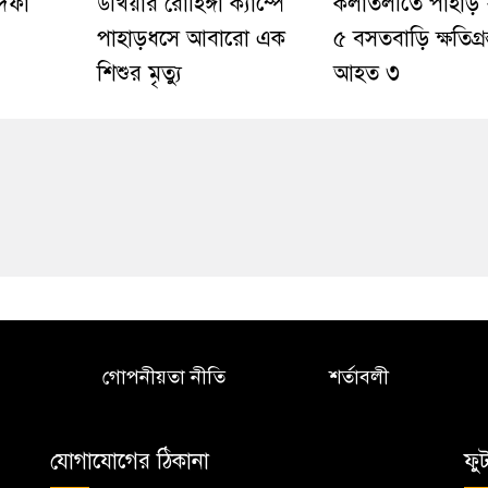
 দফা
উখিয়ার রোহিঙ্গা ক্যাম্পে
কলাতলীতে পাহাড় 
পাহাড়ধসে আবারো এক
৫ বসতবাড়ি ক্ষতিগ্রস্
শিশুর মৃত্যু
আহত ৩
গোপনীয়তা নীতি
শর্তাবলী
যোগাযোগের ঠিকানা
ফু