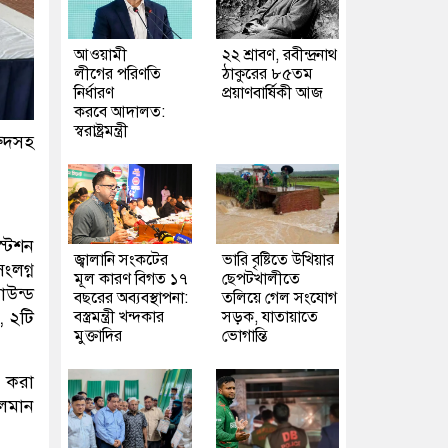
আওয়ামী
২২ শ্রাবণ, রবীন্দ্রনাথ
লীগের পরিণতি
ঠাকুরের ৮৫তম
নির্ধারণ
প্রয়াণবার্ষিকী আজ
করবে আদালত:
স্বরাষ্ট্রমন্ত্রী
রুদসহ
্টেশন
জ্বালানি সংকটের
ভারি বৃষ্টিতে উখিয়ার
ংলগ্ন
মূল কারণ বিগত ১৭
ছেপটখালীতে
াউন্ড
বছরের অব্যবস্থাপনা:
তলিয়ে গেল সংযোগ
বস্ত্রমন্ত্রী খন্দকার
সড়ক, যাতায়াতে
, ২টি
মুক্তাদির
ভোগান্তি
ক করা
চলমান