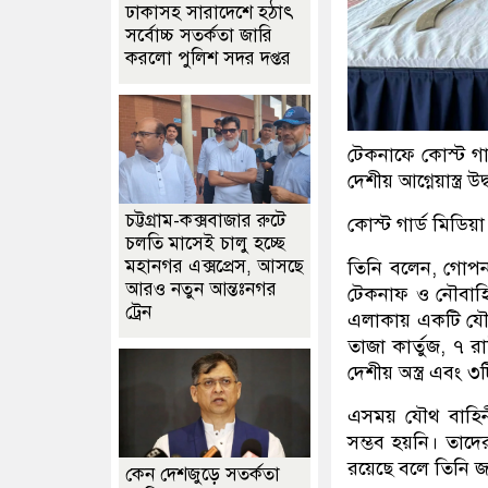
ঢাকাসহ সারাদেশে হঠাৎ
সর্বোচ্চ সতর্কতা জা‌রি
করলো পুলিশ সদর দপ্তর
টেকনাফে কোস্ট গ
দেশীয় আগ্নেয়াস্ত্র 
চট্টগ্রাম-কক্সবাজার রুটে
কোস্ট গার্ড মিডিয়
চলতি মাসেই চালু হচ্ছে
মহানগর এক্সপ্রেস, আসছে
তিনি বলেন, গোপন 
আরও নতুন আন্তঃনগর
টেকনাফ ও নৌবাহি
ট্রেন
এলাকায় একটি যৌথ
তাজা কার্তুজ, ৭ র
দেশীয় অস্ত্র এবং ৩ট
এসময় যৌথ বাহিনী
সম্ভব হয়নি। তাদে
রয়েছে বলে তিনি জ
কেন দেশজুড়ে সতর্কতা