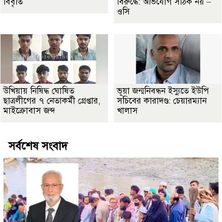
বিবৃতি
বিরুদ্ধে: অভিযোগ সঠিক নয় –
ওসি
উখিয়ায় নিষিদ্ধ ঘোষিত
ভূয়া জন্মনিবন্ধন ইস্যুতে ইউপি
ছাত্রলীগের ৭ নেতাকর্মী গ্রেপ্তার,
সচিবের কারাদণ্ড: চেয়ারম্যান
মাইক্রোবাস জব্দ
খালাস
সর্বশেষ সংবাদ