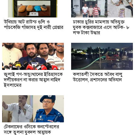
উখিয়ায় আট রাউন্ড গুলি ও
ঢাকার চুরির মামলায় অভিযুক্ত
পাঁচকেজি গাঁজাসহ দুই নারী গ্রেপ্তার
যুবক কক্সবাজারে এসে আটক- ৮
লক্ষ টাকা উদ্ধার
জুলাই গণ-অভ্যুত্থানের ইতিহাসকে
কলাতলী সৈকতে অবৈধ বালু
দলীয়করণ না করার আহ্বান নাহিদ
উত্তোলন, প্রশাসনের অভিযান
ইসলামের
টেকনাফের ওসিকে কনস্টেবলের
সঙ্গে তুলনা যুবদল আহ্বায়ক