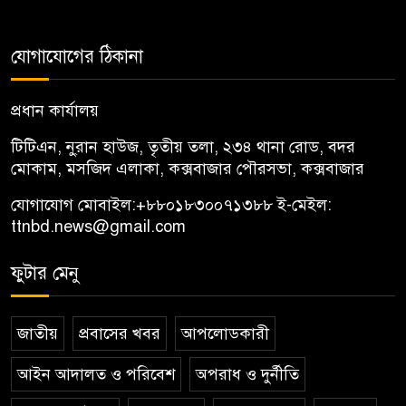
যোগাযোগের ঠিকানা
প্রধান কার্যালয়
টিটিএন, নু্রান হাউজ, তৃতীয় তলা, ২৩৪ থানা রোড, বদর
মোকাম, মসজিদ এলাকা, কক্সবাজার পৌরসভা, কক্সবাজার
যোগাযোগ মোবাইল:
+৮৮০১৮৩০০৭১৩৮৮
ই-মেইল:
ttnbd.news@gmail.com
ফুটার মেনু
জাতীয়
প্রবাসের খবর
আপলোডকারী
আইন আদালত ও পরিবেশ
অপরাধ ও দুর্নীতি