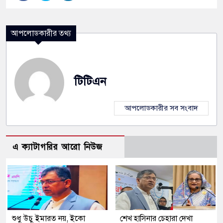
আপলোডকারীর তথ্য
টিটিএন
আপলোডকারীর সব সংবাদ
এ ক্যাটাগরির আরো নিউজ
শুধু উচু ইমারত নয়, ইকো
শেখ হাসিনার চেহারা দেখা