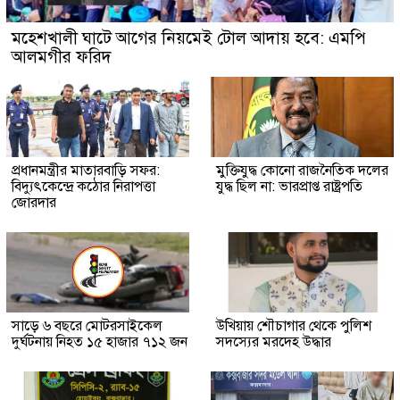
মহেশখালী ঘাটে আগের নিয়মেই টোল আদায় হবে: এমপি
আলমগীর ফরিদ
প্রধানমন্ত্রীর মাতারবাড়ি সফর:
মুক্তিযুদ্ধ কোনো রাজনৈতিক দলের
বিদ্যুৎকেন্দ্রে কঠোর নিরাপত্তা
যুদ্ধ ছিল না: ভারপ্রাপ্ত রাষ্ট্রপতি
জোরদার
সাড়ে ৬ বছরে মোটরসাইকেল
উখিয়ায় শৌচাগার থেকে পুলিশ
দুর্ঘটনায় নিহত ১৫ হাজার ৭১২ জন
সদস্যের মরদেহ উদ্ধার