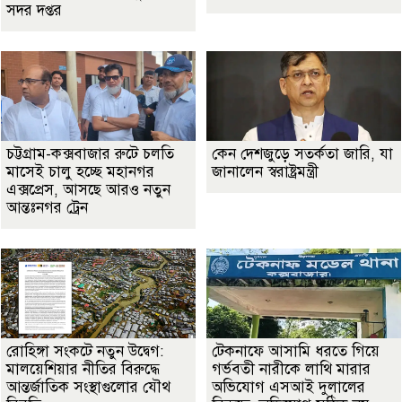
সদর দপ্তর
চট্টগ্রাম-কক্সবাজার রুটে চলতি
কেন দেশজুড়ে সতর্কতা জারি, যা
মাসেই চালু হচ্ছে মহানগর
জানালেন স্বরাষ্ট্রমন্ত্রী
এক্সপ্রেস, আসছে আরও নতুন
আন্তঃনগর ট্রেন
রোহিঙ্গা সংকটে নতুন উদ্বেগ:
টেকনাফে আসামি ধরতে গিয়ে
মালয়েশিয়ার নীতির বিরুদ্ধে
গর্ভবতী নারীকে লাথি মারার
আন্তর্জাতিক সংস্থাগুলোর যৌথ
অভিযোগ এসআই দুলালের