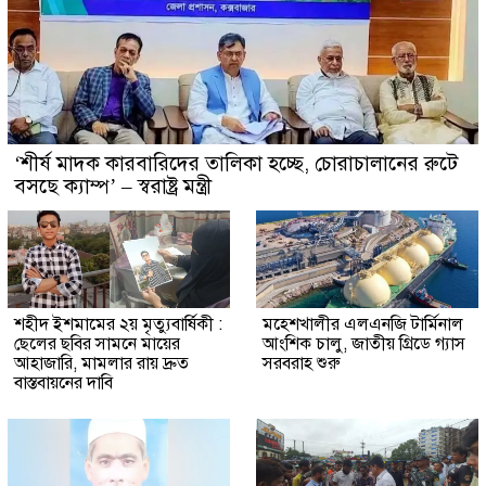
‘শীর্ষ মাদক কারবারিদের তালিকা হচ্ছে, চোরাচালানের রুটে
বসছে ক্যাম্প’ – স্বরাষ্ট্র মন্ত্রী
শহীদ ইশমামের ২য় মৃত্যুবার্ষিকী :
মহেশখালীর এলএনজি টার্মিনাল
ছেলের ছবির সামনে মায়ের
আংশিক চালু, জাতীয় গ্রিডে গ্যাস
আহাজারি, মামলার রায় দ্রুত
সরবরাহ শুরু
বাস্তবায়নের দাবি