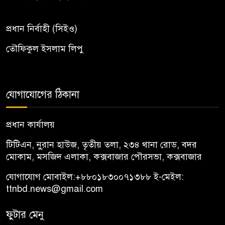
প্রধান নির্বাহী (সিইও)
তৌফিকুল ইসলাম লিপু
যোগাযোগের ঠিকানা
প্রধান কার্যালয়
টিটিএন, নু্রান হাউজ, তৃতীয় তলা, ২৩৪ থানা রোড, বদর
মোকাম, মসজিদ এলাকা, কক্সবাজার পৌরসভা, কক্সবাজার
যোগাযোগ মোবাইল:
+৮৮০১৮৩০০৭১৩৮৮
ই-মেইল:
ttnbd.news@gmail.com
ফুটার মেনু