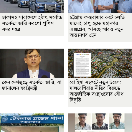
ঢাকাসহ সারাদেশে হঠাৎ সর্বোচ্চ
চট্টগ্রাম-কক্সবাজার রুটে চলতি
সতর্কতা জা‌রি করলো পুলিশ
মাসেই চালু হচ্ছে মহানগর
সদর দপ্তর
এক্সপ্রেস, আসছে আরও নতুন
আন্তঃনগর ট্রেন
কেন দেশজুড়ে সতর্কতা জারি, যা
রোহিঙ্গা সংকটে নতুন উদ্বেগ:
জানালেন স্বরাষ্ট্রমন্ত্রী
মালয়েশিয়ার নীতির বিরুদ্ধে
আন্তর্জাতিক সংস্থাগুলোর যৌথ
বিবৃতি