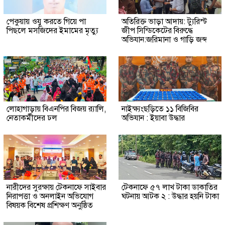
পেকুয়ায় ওযু করতে গিয়ে পা
অতিরিক্ত ভাড়া আদায়: ট্যুরিস্ট
পিছলে মসজিদের ইমামের মৃত্যু
জীপ সিন্ডিকেটের বিরুদ্ধে
অভিযান:জরিমানা ও গাড়ি জব্দ
লোহাগাড়ায় বিএনপির বিজয় র‍্যালি,
নাইক্ষ্যংছড়িতে ১১ বিজিবির
নেতাকর্মীদের ঢল
অভিযান : ইয়াবা উদ্ধার
নারীদের সুরক্ষায় টেকনাফে সাইবার
টেকনাফে ৫৭ লাখ টাকা ডাকাতির
নিরাপত্তা ও অনলাইন অভিযোগ
ঘটনায় আটক ২ : উদ্ধার হয়নি টাকা
বিষয়ক বিশেষ প্রশিক্ষণ অনুষ্ঠিত