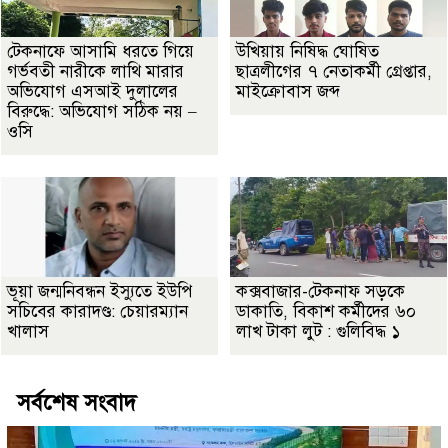
টেকনাফে আসামি ধরতে গিয়ে
উখিয়ায় নিষিদ্ধ ঘোষিত
গর্ভবতী নারীকে লাথি মারার
ছাত্রলীগের ৭ নেতাকর্মী গ্রেপ্তার,
অভিযোগ এসআই দুলালের
মাইক্রোবাস জব্দ
বিরুদ্ধে: অভিযোগ সঠিক নয় –
ওসি
ভূয়া জন্মনিবন্ধন ইস্যুতে ইউপি
কক্সবাজার-টেকনাফ সড়কে
সচিবের কারাদণ্ড: চেয়ারম্যান
ডাকাতি, বিকাশ কর্মীদের ৬০
খালাস
লাখ টাকা লুট : গুলিবিদ্ধ ১
সর্বশেষ সংবাদ