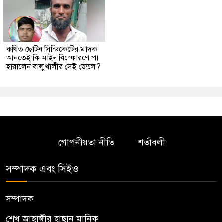
কথিত ছোটন সিন্ডিকেটের মাদক
আনতেই কি মাইন বিস্ফোরণে পা
হারালেন বালুখালীর সেই জেলে?
গোপনীয়তা নীতি
শর্তাবলী
সম্পাদক এবং সিইও
সম্পাদক
শেখ জাহাঙ্গীর হাছান মানিক