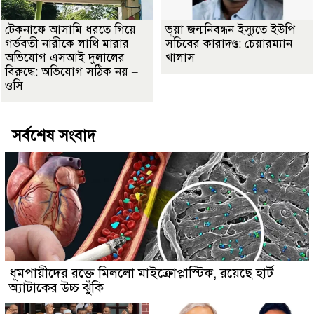
টেকনাফে আসামি ধরতে গিয়ে
ভূয়া জন্মনিবন্ধন ইস্যুতে ইউপি
গর্ভবতী নারীকে লাথি মারার
সচিবের কারাদণ্ড: চেয়ারম্যান
অভিযোগ এসআই দুলালের
খালাস
বিরুদ্ধে: অভিযোগ সঠিক নয় –
ওসি
সর্বশেষ সংবাদ
ধূমপায়ীদের রক্তে মিললো মাইক্রোপ্লাস্টিক, রয়েছে হার্ট
অ্যাটাকের উচ্চ ঝুঁকি