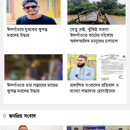
ঈদগাঁওয়ে যুবকের ঝুলন্ত
সেতু নেই, ঝুঁকিই ভরসা:
মরদেহ উদ্ধার
ঈদগাঁওতে কাঠের সাঁকোয়
অর্ধলক্ষাধিক মানুষের চলাচল
ঈদগাঁওতে চার সন্তানের মায়ের
প্রকাশিত সংবাদের প্রতিবাদ ও
ঝুলন্ত মরদেহ উদ্ধার
ব্যাখ্যা শাহাদাত হোসাইনের
জনপ্রিয় সংবাদ