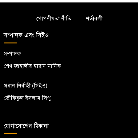
গোপনীয়তা নীতি
শর্তাবলী
সম্পাদক এবং সিইও
সম্পাদক
শেখ জাহাঙ্গীর হাছান মানিক
প্রধান নির্বাহী (সিইও)
তৌফিকুল ইসলাম লিপু
যোগাযোগের ঠিকানা