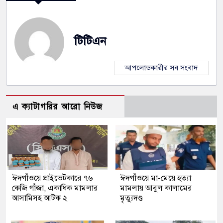
টিটিএন
আপলোডকারীর সব সংবাদ
এ ক্যাটাগরির আরো নিউজ
ঈদগাঁওয়ে প্রাইভেটকারে ৭৬
ঈদগাঁওয়ে মা-মেয়ে হত্যা
কেজি গাঁজা, একাধিক মামলার
মামলায় আবুল কালামের
আসামিসহ আটক ২
মৃত্যুদণ্ড