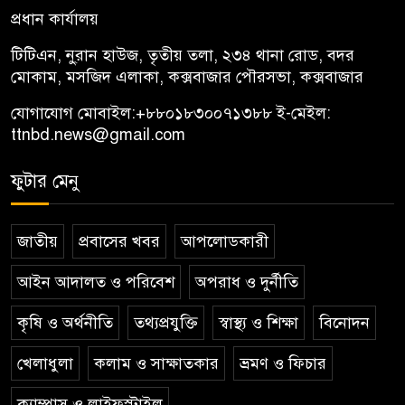
প্রধান কার্যালয়
টিটিএন, নু্রান হাউজ, তৃতীয় তলা, ২৩৪ থানা রোড, বদর
মোকাম, মসজিদ এলাকা, কক্সবাজার পৌরসভা, কক্সবাজার
যোগাযোগ মোবাইল:
+৮৮০১৮৩০০৭১৩৮৮
ই-মেইল:
ttnbd.news@gmail.com
ফুটার মেনু
জাতীয়
প্রবাসের খবর
আপলোডকারী
আইন আদালত ও পরিবেশ
অপরাধ ও দুর্নীতি
কৃষি ও অর্থনীতি
তথ্যপ্রযুক্তি
স্বাস্থ্য ও শিক্ষা
বিনোদন
খেলাধুলা
কলাম ও সাক্ষাতকার
ভ্রমণ ও ফিচার
ক্যাম্পাস ও লাইফস্টাইল