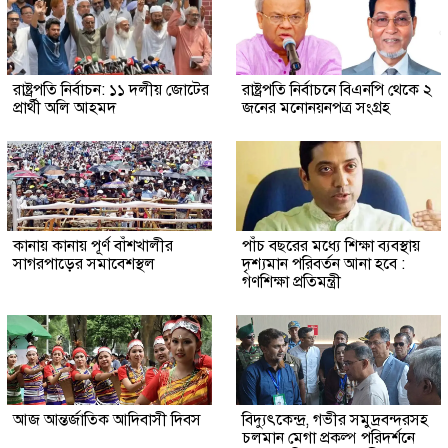
রাষ্ট্রপতি নির্বাচন: ১১ দলীয় জোটের
রাষ্ট্রপতি নির্বাচনে বিএনপি থেকে ২
প্রার্থী অলি আহমদ
জনের মনোনয়নপত্র সংগ্রহ
কানায় কানায় পূর্ণ বাঁশখালীর
পাঁচ বছরের মধ্যে শিক্ষা ব্যবস্থায়
সাগরপাড়ের সমাবেশস্থল
দৃশ্যমান পরিবর্তন আনা হবে :
গণশিক্ষা প্রতিমন্ত্রী
আজ আন্তর্জাতিক আদিবাসী দিবস
বিদ্যুৎকেন্দ্র, গভীর সমুদ্রবন্দরসহ
চলমান মেগা প্রকল্প পরিদর্শনে