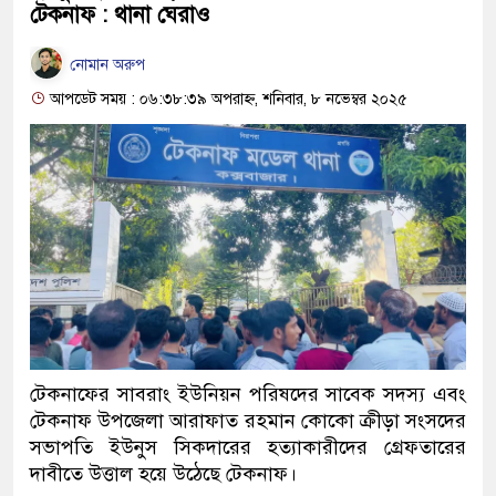
টেকনাফ : থানা ঘেরাও
নোমান অরুপ
আপডেট সময় : ০৬:৩৮:৩৯ অপরাহ্ন, শনিবার, ৮ নভেম্বর ২০২৫
টেকনাফের সাবরাং ইউনিয়ন পরিষদের সাবেক সদস্য এবং
টেকনাফ উপজেলা আরাফাত রহমান কোকো ক্রীড়া সংসদের
সভাপতি ইউনুস সিকদারের হত্যাকারীদের গ্রেফতারের
দাবীতে উত্তাল হয়ে উঠেছে টেকনাফ।