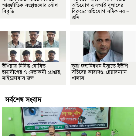
আন্তর্জাতিক সংস্থাগুলোর যৌথ
অভিযোগ এসআই দুলালের
বিবৃতি
বিরুদ্ধে: অভিযোগ সঠিক নয় –
ওসি
উখিয়ায় নিষিদ্ধ ঘোষিত
ভূয়া জন্মনিবন্ধন ইস্যুতে ইউপি
ছাত্রলীগের ৭ নেতাকর্মী গ্রেপ্তার,
সচিবের কারাদণ্ড: চেয়ারম্যান
মাইক্রোবাস জব্দ
খালাস
সর্বশেষ সংবাদ