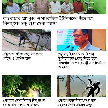
কক্সবাজার প্রেসক্লাব ও সাংবাদিক ইউনিয়নের উদ্যোগে
বিনামূল্যে চক্ষু স্বাস্থ্য সেবা ক্যাম্প
পেকুয়ায় অবৈধ বালু উত্তোলন,
শুধু উচু ইমারত নয়, ইকো
পাইপ ও মেশিন জব্দ
ট্যুরিজমকে গুরুত্ব দিতে হবে-
কক্সবাজারে স্বরাষ্ট্রমন্ত্রী সালাহউদ্দিন
আহমদ
পেকুয়ায় দেখা মিলল বিলুপ্তপ্রায়
লোহাগাড়ায় বিদ্যুৎস্পৃষ্ট হয়ে
মেছোবাঘ, জনমনে আতঙ্ক
হেফজখানার ছাত্রের মৃত্যু