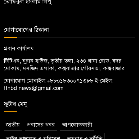
তৌফিকুল ইসলাম লিপু
যোগাযোগের ঠিকানা
প্রধান কার্যালয়
টিটিএন, নু্রান হাউজ, তৃতীয় তলা, ২৩৪ থানা রোড, বদর
মোকাম, মসজিদ এলাকা, কক্সবাজার পৌরসভা, কক্সবাজার
যোগাযোগ মোবাইল:
+৮৮০১৮৩০০৭১৩৮৮
ই-মেইল:
ttnbd.news@gmail.com
ফুটার মেনু
জাতীয়
প্রবাসের খবর
আপলোডকারী
আইন আদালত ও পরিবেশ
অপরাধ ও দুর্নীতি