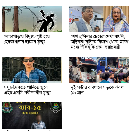
লোহাগাড়ায় বিদ্যুৎস্পৃষ্ট হয়ে
শেখ হাসিনার চেহারা দেখা যায়নি,
হেফজখানার ছাত্রের মৃত্যু
অস্থিরতা সৃষ্টিতে বিদেশ থেকে মাঝে
মধ্যে উঁকিঝুঁকি দেন: স্বরাষ্ট্রমন্ত্রী
সমুদ্রসৈকতে পানিতে ডুবে
দুই ঘণ্টার ব্যবধানে সড়কে ঝরল
এইচএসসি পরীক্ষার্থীর মৃত্যু
১৬ প্রাণ