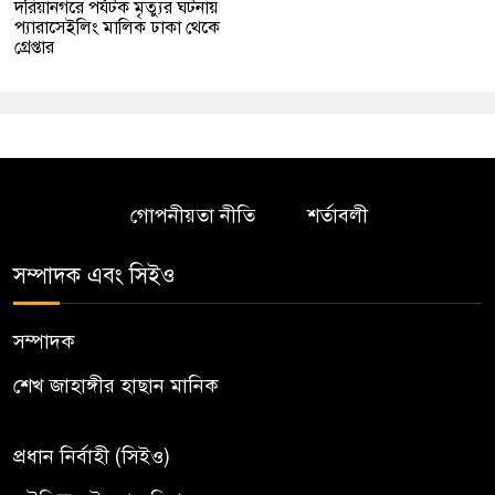
দরিয়ানগরে পর্যটক মৃত্যুর ঘটনায়
প্যারাসেইলিং মালিক ঢাকা থেকে
গ্রেপ্তার
গোপনীয়তা নীতি
শর্তাবলী
সম্পাদক এবং সিইও
সম্পাদক
শেখ জাহাঙ্গীর হাছান মানিক
প্রধান নির্বাহী (সিইও)