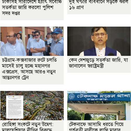
ঢাকাসহ সারাদেশে হঠাৎ সর্বোচ্চ
দুই ঘণ্টার ব্যবধানে সড়কে ঝরল
সতর্কতা জা‌রি করলো পুলিশ
১৬ প্রাণ
সদর দপ্তর
চট্টগ্রাম-কক্সবাজার রুটে চলতি
কেন দেশজুড়ে সতর্কতা জারি, যা
মাসেই চালু হচ্ছে মহানগর
জানালেন স্বরাষ্ট্রমন্ত্রী
এক্সপ্রেস, আসছে আরও নতুন
আন্তঃনগর ট্রেন
রোহিঙ্গা সংকটে নতুন উদ্বেগ:
টেকনাফে আসামি ধরতে গিয়ে
মালয়েশিয়ার নীতির বিরুদ্ধে
গর্ভবতী নারীকে লাথি মারার