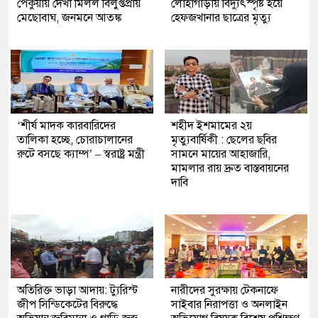
পেকুয়ায় দেখা মিলল বিলুপ্তপ্রায়
লোহাগাড়ায় বিদ্যুৎস্পৃষ্ট হয়ে
মেছোবাঘ, জনমনে আতঙ্ক
হেফজখানার ছাত্রের মৃত্যু
‘শীর্ষ মাদক কারবারিদের
শহীদ ইশমামের ২য়
তালিকা হচ্ছে, চোরাচালানের
মৃত্যুবার্ষিকী : ছেলের ছবির
রুটে বসছে ক্যাম্প’ – স্বরাষ্ট্র মন্ত্রী
সামনে মায়ের আহাজারি,
মামলার রায় দ্রুত বাস্তবায়নের
দাবি
অতিরিক্ত ভাড়া আদায়: ট্যুরিস্ট
নারীদের সুরক্ষায় টেকনাফে
জীপ সিন্ডিকেটের বিরুদ্ধে
সাইবার নিরাপত্তা ও অনলাইন