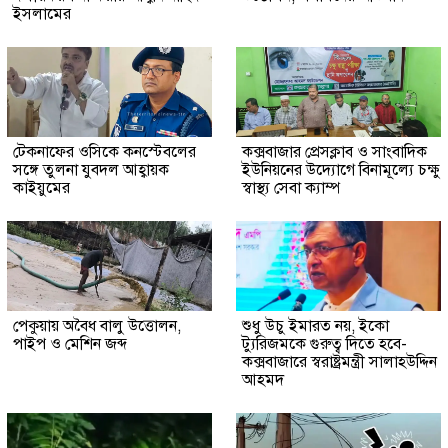
ইসলামের
টেকনাফের ওসিকে কনস্টেবলের
কক্সবাজার প্রেসক্লাব ও সাংবাদিক
সঙ্গে তুলনা যুবদল আহ্বায়ক
ইউনিয়নের উদ্যোগে বিনামূল্যে চক্ষু
কাইয়ুমের
স্বাস্থ্য সেবা ক্যাম্প
পেকুয়ায় অবৈধ বালু উত্তোলন,
শুধু উচু ইমারত নয়, ইকো
পাইপ ও মেশিন জব্দ
ট্যুরিজমকে গুরুত্ব দিতে হবে-
কক্সবাজারে স্বরাষ্ট্রমন্ত্রী সালাহউদ্দিন
আহমদ