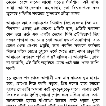
নেবেন, রেখে যাবেন লাখো ভক্তের দীর্ঘশ্বাস। এই হাসি-
কান্না, আনন্দ-বেদনার মহাকাব্যই তো বিশ্বকাপকে করে
তুলেছে পৃথিবীর সবচেয়ে সুন্দরতম ক্রীড়া আসর।
আমাদের এই বাংলাদেশের চিত্রটাও কিন্তু একদম ভিন্ন নয়।
বিশ্বকাপ এলেই এই দেশের প্রতিটি ছাদ, প্রতিটি বারান্দা
যেন হয়ে ওঠে এক একটা দেশের মিনি স্টেডিয়াম! প্রিয়
দলের পতাকা ওড়ানোর সেই অঘোষিত প্রতিযোগিতা, রাত
জেগে খেলা দেখার প্রস্তুতি, আর পরদিন সকালে কর্মব্যস্ত
দিনের ফাঁকে চায়ের চুমুকে তর্কে মেতে ওঠা, এসব ছাড়া কি
আমাদের বিশ্বকাপ পূর্ণতা পায়? ব্রাজিল না আর্জেন্টিনা, ফ্রান্স
না জার্মানি, এই মিষ্টি লড়াইয়ে মেতে ওঠে আট থেকে আশি,
সবাই।
১১ জুনের পর থেকে আগামী এক মাস রাতের ঘুম হারাম
হবে, চোখের নিচে কালি পড়বে, প্রিয় দলের হারে হয়তো
বুকের ভেতরটা অজানা কষ্টে দুমড়েমুচড়ে যাবে। আবার সেই
প্রিয় দল যখন দুর্দান্ত কোনো গোল করে এগিয়ে যাবে, তখন
মাঝরাতেই হয়তো বাঁধভাঙা উল্লাসে ফেটে পড়বে পুরো