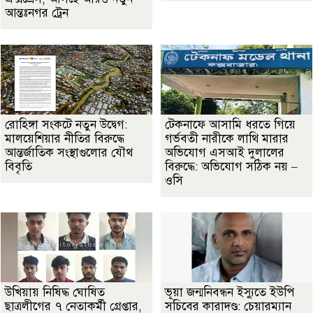
আন্তঃনগর ট্রেন
রোহিঙ্গা সংকটে নতুন উদ্বেগ:
টেকনাফে আসামি ধরতে গিয়ে
মালয়েশিয়ার নীতির বিরুদ্ধে
গর্ভবতী নারীকে লাথি মারার
আন্তর্জাতিক সংস্থাগুলোর যৌথ
অভিযোগ এসআই দুলালের
বিবৃতি
বিরুদ্ধে: অভিযোগ সঠিক নয় –
ওসি
উখিয়ায় নিষিদ্ধ ঘোষিত
ভূয়া জন্মনিবন্ধন ইস্যুতে ইউপি
ছাত্রলীগের ৭ নেতাকর্মী গ্রেপ্তার,
সচিবের কারাদণ্ড: চেয়ারম্যান