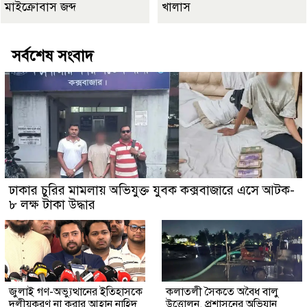
মাইক্রোবাস জব্দ
খালাস
সর্বশেষ সংবাদ
ঢাকার চুরির মামলায় অভিযুক্ত যুবক কক্সবাজারে এসে আটক-
৮ লক্ষ টাকা উদ্ধার
জুলাই গণ-অভ্যুত্থানের ইতিহাসকে
কলাতলী সৈকতে অবৈধ বালু
দলীয়করণ না করার আহ্বান নাহিদ
উত্তোলন, প্রশাসনের অভিযান