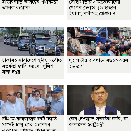
মাতারবাড়ি আসছেন প্রধানমন্ত্রী
লোহাগাড়ায় প্রাইভেটকারের
তারেক রহমান!
গোপন চেম্বারে ১৬ হাজার
ইয়াবা, নারীসহ গ্রেপ্তার ৪
ঢাকাসহ সারাদেশে হঠাৎ সর্বোচ্চ
দুই ঘণ্টার ব্যবধানে সড়কে ঝরল
সতর্কতা জা‌রি করলো পুলিশ
১৬ প্রাণ
সদর দপ্তর
চট্টগ্রাম-কক্সবাজার রুটে চলতি
কেন দেশজুড়ে সতর্কতা জারি, যা
মাসেই চালু হচ্ছে মহানগর
জানালেন স্বরাষ্ট্রমন্ত্রী
এক্সপ্রেস, আসছে আরও নতুন