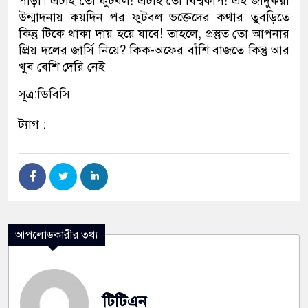
পাড়া। এটাই তো ফুটবল! এটাই তো বিশ্বকাপ! এই জাদুকরী
উন্মাদনায় কয়দিন পর ফুটবল ভক্তেদের কথার তুবড়িতে
কিন্তু টিকে থাকা দায় হয়ে যাবে! তাহলে, প্রস্তুত তো আপনার
প্রিয় দলের জার্সি নিয়ে? কিক-অফের বাঁশি বাজতে কিন্তু আর
খুব বেশি দেরি নেই
সূত্র:ডিবিসি
ট্যাগ :
আপলোডকারীর তথ্য
টিটিএন