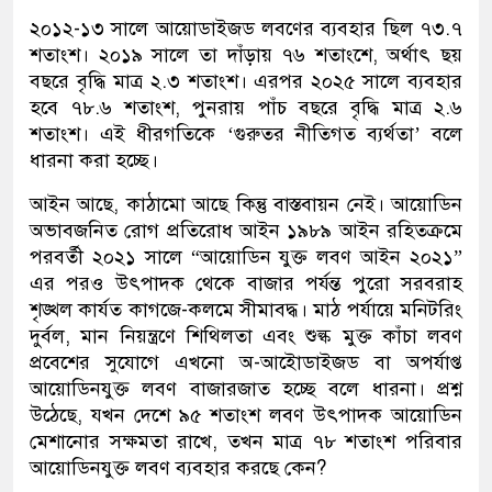
২০১২-১৩ সালে আয়োডাইজড লবণের ব্যবহার ছিল ৭৩.৭
শতাংশ। ২০১৯ সালে তা দাঁড়ায় ৭৬ শতাংশে, অর্থাৎ ছয়
বছরে বৃদ্ধি মাত্র ২.৩ শতাংশ। এরপর ২০২৫ সালে ব্যবহার
হবে ৭৮.৬ শতাংশ, পুনরায় পাঁচ বছরে বৃদ্ধি মাত্র ২.৬
শতাংশ। এই ধীরগতিকে ‘গুরুতর নীতিগত ব্যর্থতা’ বলে
ধারনা করা হচ্ছে।
আইন আছে, কাঠামো আছে কিন্তু বাস্তবায়ন নেই। আয়োডিন
অভাবজনিত রোগ প্রতিরোধ আইন ১৯৮৯ আইন রহিতক্রমে
পরবর্তী ২০২১ সালে “আয়োডিন যুক্ত লবণ আইন ২০২১”
এর পরও উৎপাদক থেকে বাজার পর্যন্ত পুরো সরবরাহ
শৃঙ্খল কার্যত কাগজে-কলমে সীমাবদ্ধ। মাঠ পর্যায়ে মনিটরিং
দুর্বল, মান নিয়ন্ত্রণে শিথিলতা এবং শুল্ক মুক্ত কাঁচা লবণ
প্রবেশের সুযোগে এখনো অ-আইোডাইজড বা অপর্যাপ্ত
আয়োডিনযুক্ত লবণ বাজারজাত হচ্ছে বলে ধারনা। প্রশ্ন
উঠেছে, যখন দেশে ৯৫ শতাংশ লবণ উৎপাদক আয়োডিন
মেশানোর সক্ষমতা রাখে, তখন মাত্র ৭৮ শতাংশ পরিবার
আয়োডিনযুক্ত লবণ ব্যবহার করছে কেন?