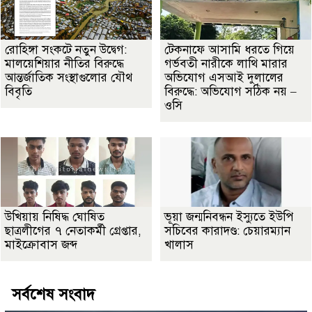
রোহিঙ্গা সংকটে নতুন উদ্বেগ:
টেকনাফে আসামি ধরতে গিয়ে
মালয়েশিয়ার নীতির বিরুদ্ধে
গর্ভবতী নারীকে লাথি মারার
আন্তর্জাতিক সংস্থাগুলোর যৌথ
অভিযোগ এসআই দুলালের
বিবৃতি
বিরুদ্ধে: অভিযোগ সঠিক নয় –
ওসি
উখিয়ায় নিষিদ্ধ ঘোষিত
ভূয়া জন্মনিবন্ধন ইস্যুতে ইউপি
ছাত্রলীগের ৭ নেতাকর্মী গ্রেপ্তার,
সচিবের কারাদণ্ড: চেয়ারম্যান
মাইক্রোবাস জব্দ
খালাস
সর্বশেষ সংবাদ