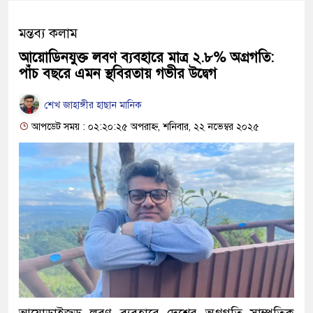
মন্তব্য কলাম
আয়োডিনযুক্ত লবণ ব্যবহারে মাত্র ২.৮% অগ্রগতি:
পাঁচ বছরে এমন স্থবিরতায় গভীর উদ্বেগ
শেখ জাহাঙ্গীর হাছান মানিক
আপডেট সময় : ০২:২০:২৫ অপরাহ্ন, শনিবার, ২২ নভেম্বর ২০২৫
আয়োডাইজড লবণ ব্যবহারে দেশের অগ্রগতি সাম্প্রতিক