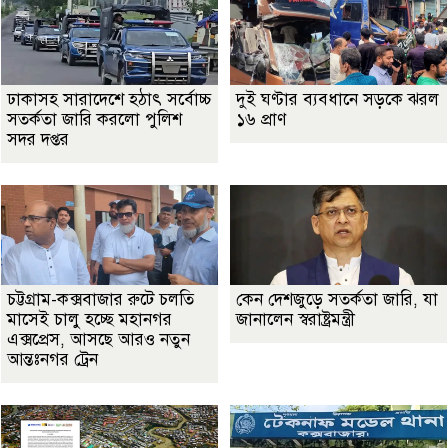
ঢাকাসহ সারাদেশে হঠাৎ সর্বোচ্চ
দুই ঘণ্টার ব্যবধানে সড়কে ঝরল
সতর্কতা জা‌রি করলো পুলিশ
১৬ প্রাণ
সদর দপ্তর
চট্টগ্রাম-কক্সবাজার রুটে চলতি
কেন দেশজুড়ে সতর্কতা জারি, যা
মাসেই চালু হচ্ছে মহানগর
জানালেন স্বরাষ্ট্রমন্ত্রী
এক্সপ্রেস, আসছে আরও নতুন
আন্তঃনগর ট্রেন