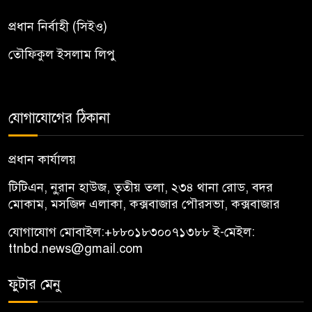
প্রধান নির্বাহী (সিইও)
তৌফিকুল ইসলাম লিপু
যোগাযোগের ঠিকানা
প্রধান কার্যালয়
টিটিএন, নু্রান হাউজ, তৃতীয় তলা, ২৩৪ থানা রোড, বদর
মোকাম, মসজিদ এলাকা, কক্সবাজার পৌরসভা, কক্সবাজার
যোগাযোগ মোবাইল:
+৮৮০১৮৩০০৭১৩৮৮
ই-মেইল:
ttnbd.news@gmail.com
ফুটার মেনু