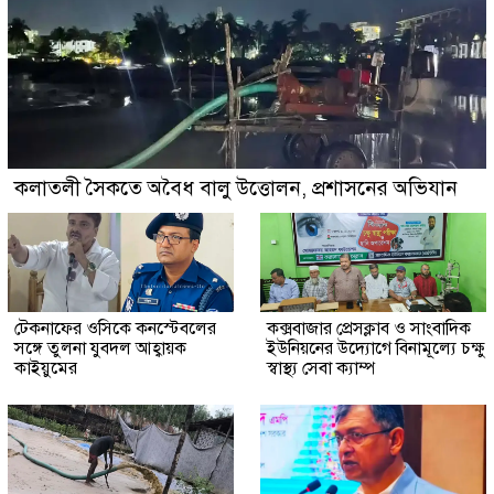
কলাতলী সৈকতে অবৈধ বালু উত্তোলন, প্রশাসনের অভিযান
টেকনাফের ওসিকে কনস্টেবলের
কক্সবাজার প্রেসক্লাব ও সাংবাদিক
সঙ্গে তুলনা যুবদল আহ্বায়ক
ইউনিয়নের উদ্যোগে বিনামূল্যে চক্ষু
কাইয়ুমের
স্বাস্থ্য সেবা ক্যাম্প