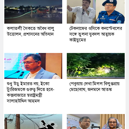
কলাতলী সৈকতে অবৈধ বালু
টেকনাফের ওসিকে কনস্টেবলের
উত্তোলন, প্রশাসনের অভিযান
সঙ্গে তুলনা যুবদল আহ্বায়ক
কাইয়ুমের
শুধু উচু ইমারত নয়, ইকো
পেকুয়ায় দেখা মিলল বিলুপ্তপ্রায়
ট্যুরিজমকে গুরুত্ব দিতে হবে-
মেছোবাঘ, জনমনে আতঙ্ক
কক্সবাজারে স্বরাষ্ট্রমন্ত্রী
সালাহউদ্দিন আহমদ