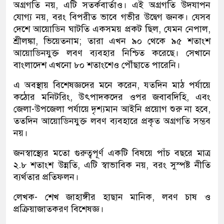
অগ্রগতি নয়, এটি সতর্কবার্তাও। এই অগ্রগতি উদযাপন
যোগ্য নয়, বরং বিপরীত ভাবে গভীর উদ্বেগ জনক। যেসব
দেশে আয়োডিন ঘাটতি একসময় প্রকট ছিল, যেমন নেপাল,
শ্রীলঙ্কা, ভিয়েতনাম; তারা এখন ৯০ থেকে ৯৫ শতাংশ
আয়োডিনযুক্ত লবণ ব্যবহার নিশ্চিত করেছে। সেখানে
বাংলাদেশ এখনো ৮০ শতাংশেও পৌঁছাতে পারেনি।
এ অবস্থায় বিশেষজ্ঞদের মনে করেন, যতদিন মাঠ পর্যায়ে
কঠোর মনিটরিং, উৎপাদকদের ওপর জবাবদিহি, এবং
জেলা-উপজেলা পর্যায়ে দৃশ্যমান আইনি প্রয়োগ শুরু না হবে,
ততদিন আয়োডিনযুক্ত লবণ ব্যবহারে প্রকৃত অগ্রগতি সম্ভব
নয়।
জনস্বাস্থ্যের মতো গুরুত্বপূর্ণ একটি বিষয়ে পাঁচ বছরে মাত্র
২.৮ শতাংশ উন্নতি, এটি স্বাভাবিক নয়, বরং সুস্পষ্ট নীতি
ব্যর্থতার প্রতিফলন।
লেখক- শেখ জাহাঙ্গীর হাছান মানিক, লবণ চাষ ও
প্রক্রিয়াজাতকরণ বিশেষজ্ঞ।