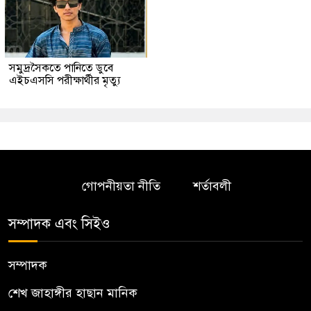
সমুদ্রসৈকতে পানিতে ডুবে
এইচএসসি পরীক্ষার্থীর মৃত্যু
গোপনীয়তা নীতি
শর্তাবলী
সম্পাদক এবং সিইও
সম্পাদক
শেখ জাহাঙ্গীর হাছান মানিক