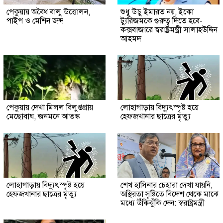
পেকুয়ায় অবৈধ বালু উত্তোলন,
শুধু উচু ইমারত নয়, ইকো
পাইপ ও মেশিন জব্দ
ট্যুরিজমকে গুরুত্ব দিতে হবে-
কক্সবাজারে স্বরাষ্ট্রমন্ত্রী সালাহউদ্দিন
আহমদ
পেকুয়ায় দেখা মিলল বিলুপ্তপ্রায়
লোহাগাড়ায় বিদ্যুৎস্পৃষ্ট হয়ে
মেছোবাঘ, জনমনে আতঙ্ক
হেফজখানার ছাত্রের মৃত্যু
লোহাগাড়ায় বিদ্যুৎস্পৃষ্ট হয়ে
শেখ হাসিনার চেহারা দেখা যায়নি,
হেফজখানার ছাত্রের মৃত্যু
অস্থিরতা সৃষ্টিতে বিদেশ থেকে মাঝে
মধ্যে উঁকিঝুঁকি দেন: স্বরাষ্ট্রমন্ত্রী