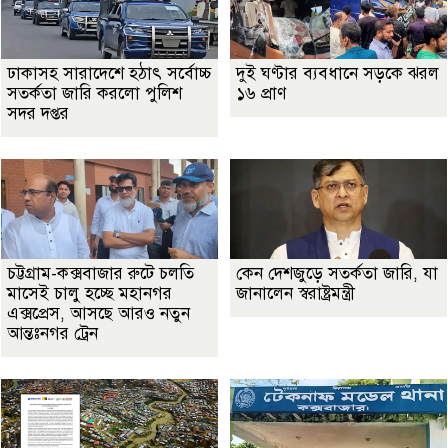
ঢাকাসহ সারাদেশে হঠাৎ সর্বোচ্চ
দুই ঘণ্টার ব্যবধানে সড়কে ঝরল
সতর্কতা জা‌রি করলো পুলিশ
১৬ প্রাণ
সদর দপ্তর
চট্টগ্রাম-কক্সবাজার রুটে চলতি
কেন দেশজুড়ে সতর্কতা জারি, যা
মাসেই চালু হচ্ছে মহানগর
জানালেন স্বরাষ্ট্রমন্ত্রী
এক্সপ্রেস, আসছে আরও নতুন
আন্তঃনগর ট্রেন