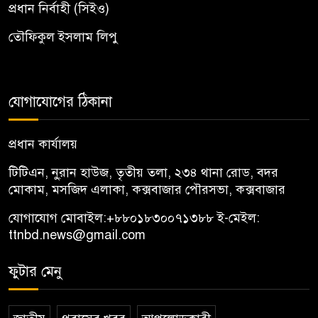
প্রধান নির্বাহী (সিইও)
তৌফিকুল ইসলাম লিপু
যোগাযোগের ঠিকানা
প্রধান কার্যালয়
টিটিএন, নু্রান হাউজ, তৃতীয় তলা, ২৩৪ থানা রোড, বদর
মোকাম, মসজিদ এলাকা, কক্সবাজার পৌরসভা, কক্সবাজার
যোগাযোগ মোবাইল:
+৮৮০১৮৩০০৭১৩৮৮
ই-মেইল:
ttnbd.news@gmail.com
ফুটার মেনু