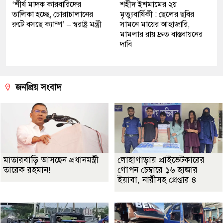
‘শীর্ষ মাদক কারবারিদের
শহীদ ইশমামের ২য়
তালিকা হচ্ছে, চোরাচালানের
মৃত্যুবার্ষিকী : ছেলের ছবির
রুটে বসছে ক্যাম্প’ – স্বরাষ্ট্র মন্ত্রী
সামনে মায়ের আহাজারি,
মামলার রায় দ্রুত বাস্তবায়নের
দাবি
জনপ্রিয় সংবাদ
মাতারবাড়ি আসছেন প্রধানমন্ত্রী
লোহাগাড়ায় প্রাইভেটকারের
তারেক রহমান!
গোপন চেম্বারে ১৬ হাজার
ইয়াবা, নারীসহ গ্রেপ্তার ৪