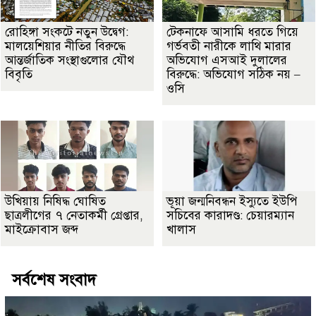
রোহিঙ্গা সংকটে নতুন উদ্বেগ:
টেকনাফে আসামি ধরতে গিয়ে
মালয়েশিয়ার নীতির বিরুদ্ধে
গর্ভবতী নারীকে লাথি মারার
আন্তর্জাতিক সংস্থাগুলোর যৌথ
অভিযোগ এসআই দুলালের
বিবৃতি
বিরুদ্ধে: অভিযোগ সঠিক নয় –
ওসি
উখিয়ায় নিষিদ্ধ ঘোষিত
ভূয়া জন্মনিবন্ধন ইস্যুতে ইউপি
ছাত্রলীগের ৭ নেতাকর্মী গ্রেপ্তার,
সচিবের কারাদণ্ড: চেয়ারম্যান
মাইক্রোবাস জব্দ
খালাস
সর্বশেষ সংবাদ