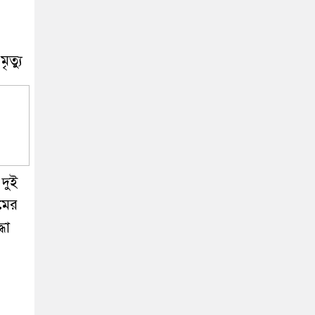
ত্যু
দুই
মের
ধা