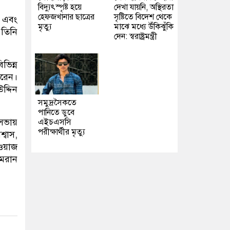
বিদ্যুৎস্পৃষ্ট হয়ে
দেখা যায়নি, অস্থিরতা
হেফজখানার ছাত্রের
সৃষ্টিতে বিদেশ থেকে
় এবং
মৃত্যু
মাঝে মধ্যে উঁকিঝুঁকি
 তিনি
দেন: স্বরাষ্ট্রমন্ত্রী
ভিন্ন
ধরেন।
দ্দিন
সমুদ্রসৈকতে
পানিতে ডুবে
সভায়
এইচএসসি
পরীক্ষার্থীর মৃত্যু
্বাস,
েওয়াজ
মরান