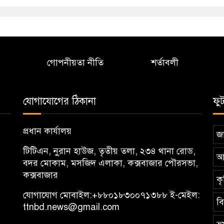
গোপনীয়তা নীতি
শর্তাবলী
যোগাযোগের ঠিকানা
ফু
প্রধান কার্যালয়
জা
টিটিএন, নু্রান হাউজ, তৃতীয় তলা, ২৩৪ থানা রোড,
আ
বদর মোকাম, মসজিদ এলাকা, কক্সবাজার পৌরসভা,
কক্সবাজার
কৃ
যোগাযোগ মোবাইল:
+৮৮০১৮৩০০৭১৩৮৮
ই-মেইল:
ব
ttnbd.news@gmail.com