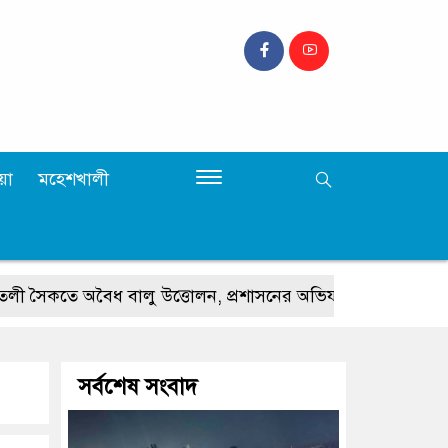
়া
মহেশখালী
ে অবৈধ বালু উত্তোলন, প্রশাসনের অভিযান
টেকনাফের ওসিকে
সর্বশেষ সংবাদ