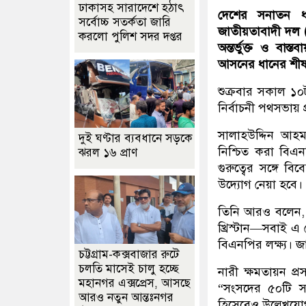
ঢাকাসহ সারাদেশে হঠাৎ
দেশের সনাতন ধর্
সর্বোচ্চ সতর্কতা জা‌রি
জাতীয়তাবাদী দল (
করলো পুলিশ সদর দপ্তর
অন্তর্ভুক্ত ও বাস
আসনের ধানের শীষ প
শুক্রবার সকাল ১০
নির্বাচনী পথসভায়
সালাহউদ্দিন আহ
দুই ঘণ্টার ব্যবধানে সড়কে
নিশ্চিত করা বিএনপ
ঝরল ১৬ প্রাণ
গুরুত্বের সঙ্গে ব
উদ্যোগ নেয়া হবে।
তিনি আরও বলেন, “ব
খ্রিস্টান—সবাই এ 
বিএনপির লক্ষ্য। জা
চট্টগ্রাম-কক্সবাজার রুটে
চলতি মাসেই চালু হচ্ছে
নারী ক্ষমতায়ন প্
মহানগর এক্সপ্রেস, আসছে
“সংসদের ৫০টি স
আরও নতুন আন্তঃনগর
হিসেবেও উল্লেখযোগ