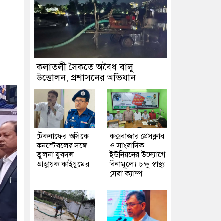
কলাতলী সৈকতে অবৈধ বালু
উত্তোলন, প্রশাসনের অভিযান
টেকনাফের ওসিকে
কক্সবাজার প্রেসক্লাব
কনস্টেবলের সঙ্গে
ও সাংবাদিক
তুলনা যুবদল
ইউনিয়নের উদ্যোগে
আহ্বায়ক কাইয়ুমের
বিনামূল্যে চক্ষু স্বাস্থ্য
সেবা ক্যাম্প