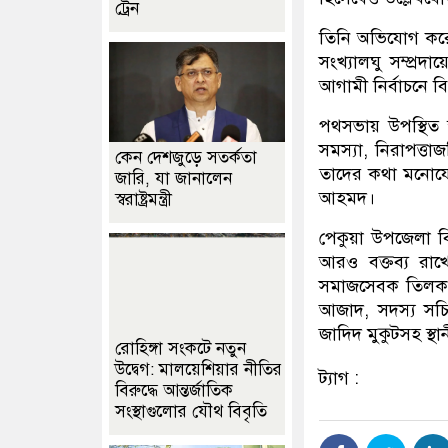
ট্রেন
তিনি অভিযোগ করেন
সংখ্যালঘু সম্প্রদ
আগামী নির্বাচনে 
পথসভায় উপস্থিত স্
সমস্যা, নিরাপত্তা
কেন দেশজুড়ে সতর্কতা
তাদের কথা মনোযোগ
জারি, যা জানালেন
আহমদ।
স্বরাষ্ট্রমন্ত্রী
পেকুয়া উপজেলা 
আরও বক্তব্য রাখ
সমাজসেবক তিলক ব
আজাদ, সদস্য সচ
জাদিদ মুকুটসহ স্থান
রোহিঙ্গা সংকটে নতুন
উদ্বেগ: মালয়েশিয়ার নীতির
ট্যাগ :
বিরুদ্ধে আন্তর্জাতিক
সংস্থাগুলোর যৌথ বিবৃতি