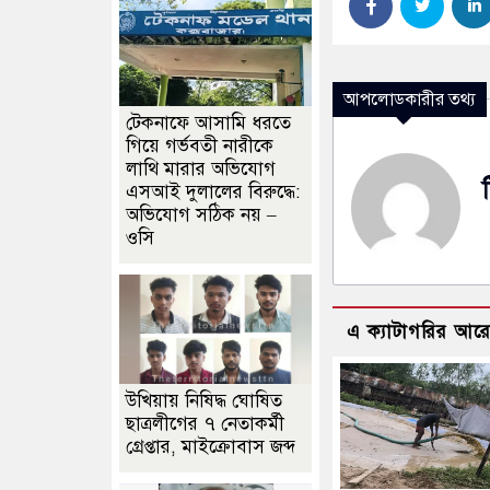
আপলোডকারীর তথ্য
টেকনাফে আসামি ধরতে
গিয়ে গর্ভবতী নারীকে
লাথি মারার অভিযোগ
এসআই দুলালের বিরুদ্ধে:
অভিযোগ সঠিক নয় –
ওসি
এ ক্যাটাগরির আর
উখিয়ায় নিষিদ্ধ ঘোষিত
ছাত্রলীগের ৭ নেতাকর্মী
গ্রেপ্তার, মাইক্রোবাস জব্দ