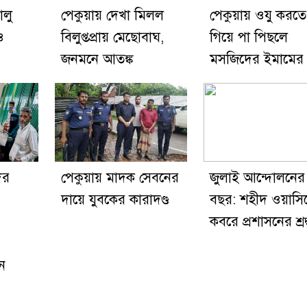
ালু
পেকুয়ায় দেখা মিলল
পেকুয়ায় ওযু করতে
ও
বিলুপ্তপ্রায় মেছোবাঘ,
গিয়ে পা পিছলে
জনমনে আতঙ্ক
মসজিদের ইমামের মৃ
ের
পেকুয়ায় মাদক সেবনের
জুলাই আন্দোলনের 
দায়ে যুবকের কারাদণ্ড
বছর: শহীদ ওয়াসি
কবরে প্রশাসনের শ্রদ্
ন