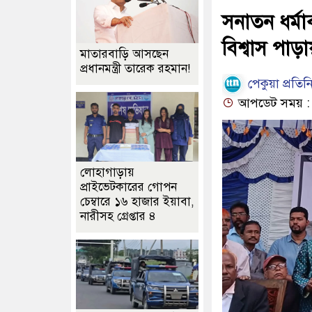
সনাতন ধর্মাব
বিশ্বাস পাড়
মাতারবাড়ি আসছেন
প্রধানমন্ত্রী তারেক রহমান!
পেকুয়া প্রতিন
আপডেট সময় : ০
লোহাগাড়ায়
প্রাইভেটকারের গোপন
চেম্বারে ১৬ হাজার ইয়াবা,
নারীসহ গ্রেপ্তার ৪