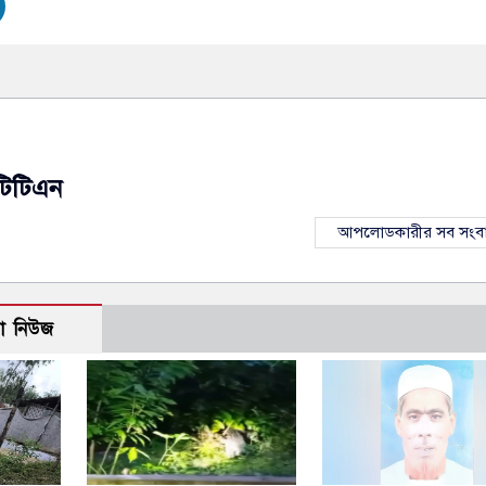
টিটিএন
আপলোডকারীর সব সংব
ো নিউজ