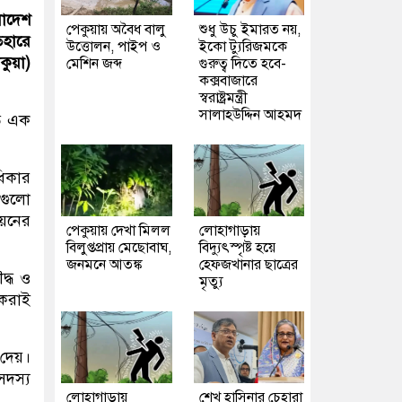
লাদেশ
পেকুয়ায় অবৈধ বালু
শুধু উচু ইমারত নয়,
েহারে
উত্তোলন, পাইপ ও
ইকো ট্যুরিজমকে
ুয়া)
মেশিন জব্দ
গুরুত্ব দিতে হবে-
কক্সবাজারে
স্বরাষ্ট্রমন্ত্রী
সালাহউদ্দিন আহমদ
িত এক
িকার
েগুলো
য়নের
পেকুয়ায় দেখা মিলল
লোহাগাড়ায়
বিলুপ্তপ্রায় মেছোবাঘ,
বিদ্যুৎস্পৃষ্ট হয়ে
জনমনে আতঙ্ক
হেফজখানার ছাত্রের
দ্ধ ও
মৃত্যু
 করাই
দেয়।
দস্য
লোহাগাড়ায়
শেখ হাসিনার চেহারা