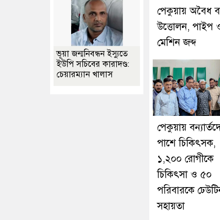
পেকুয়ায় অবৈধ ব
উত্তোলন, পাইপ 
মেশিন জব্দ
ভূয়া জন্মনিবন্ধন ইস্যুতে
ইউপি সচিবের কারাদণ্ড:
চেয়ারম্যান খালাস
পেকুয়ায় বন্যার্তদ
পাশে চিকিৎসক,
১,২০০ রোগীকে
চিকিৎসা ও ৫০
পরিবারকে ঢেউটি
সহায়তা