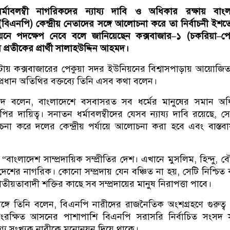
মাবলম্বী নাগরিকদের ন্যায্য দাবি ও অধিকার রক্ষায় বাং
বিএনপি) কেন্দ্রীয় নেতাদের সঙ্গে আলোচনা করে তা নির্বাচনী ইশত
্তবায়নে পদক্ষেপ নেবে বলে জানিয়েছেন কক্সবাজার–১ (চকরিয়া–পেক
্রতীকের প্রার্থী সালাহউদ্দিন আহমদ।
টায় কক্সবাজারের পেকুয়া সদর ইউনিয়নের বিশ্বাসপাড়ায় আয়োজ
 প্রধান অতিথির বক্তব্যে তিনি এসব কথা বলেন।
মদ বলেন, বাংলাদেশে বসবাসরত সব ধর্মের মানুষের সমান অধ
ির দায়িত্ব। সনাতন ধর্মাবলম্বীদের যেসব ন্যায্য দাবি রয়েছে, স
িবেচনা করে দলের কেন্দ্রীয় পর্যায়ে আলোচনা করা হবে এবং বাস্তবা
াংলাদেশ সাম্প্রদায়িক সম্প্রীতির দেশ। এখানে মুসলিম, হিন্দু, বৌ
দেশের নাগরিক। কোনো সম্প্রদায় যেন বঞ্চিত না হয়, সেটি নিশ্চিত
তীয়তাবাদী শক্তির কাছে সব সম্প্রদায়ের মানুষ নিরাপত্তা পাবে।
রসঙ্গে তিনি বলেন, বিএনপি নারীদের রাজনৈতিক অংশগ্রহণে গুরুত্ব 
ংরক্ষিত আসনের পাশাপাশি বিএনপি সরাসরি নির্বাচিত সংসদ স
্য সংখ্যক নারীকে মনোনয়ন দিয়ে থাকে।