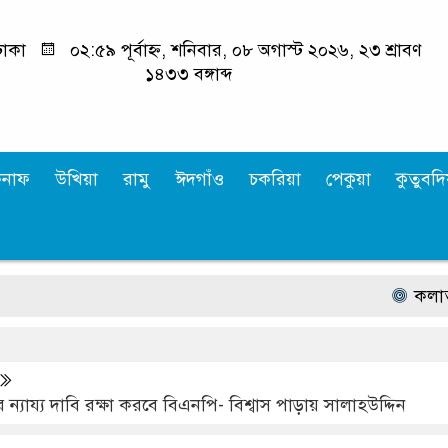
াকা
০২:৫৯ পূর্বাহ্ন, শনিবার, ০৮ অগাস্ট ২০২৬, ২৩ শ্রাবণ
১৪৩৩ বঙ্গাব্দ
কনাফ
উখিয়া
রামু
ঈদগাঁও
চকরিয়া
পেকুয়া
কুতুবদিয
কলাতলী সৈকত
র ন্যায্য দাবি রক্ষা করবে বিএনপি- বিশ্বাস পাড়ায় সালাহউদ্দিন