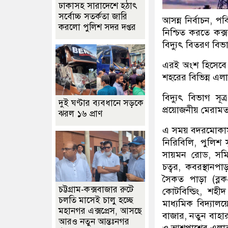
ঢাকাসহ সারাদেশে হঠাৎ
সর্বোচ্চ সতর্কতা জা‌রি
আসন্ন নির্বাচন, পবি
করলো পুলিশ সদর দপ্তর
নিশ্চিত করতে কক্
বিদ্যুৎ বিতরণ বি
এরই অংশ হিসেবে শ
শহরের বিভিন্ন এলাক
বিদ্যুৎ বিভাগ স
দুই ঘণ্টার ব্যবধানে সড়কে
প্রয়োজনীয় মেরামত 
ঝরল ১৬ প্রাণ
এ সময় বদরমোকাম 
নিরিবিলি, পুলিশ
সায়মন রোড, সমিত
চত্বর, কবরস্থানপ
সৈকত পাড়া (ব্ল
চট্টগ্রাম-কক্সবাজার রুটে
কোটবিল্ডিং, শহী
চলতি মাসেই চালু হচ্ছে
মাধ্যমিক বিদ্যাল
মহানগর এক্সপ্রেস, আসছে
বাজার, নতুন বাহারছ
আরও নতুন আন্তঃনগর