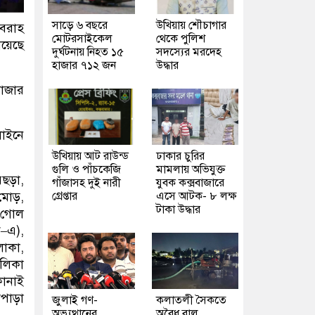
সাড়ে ৬ বছরে
উখিয়ায় শৌচাগার
সরবরাহ
মোটরসাইকেল
থেকে পুলিশ
িয়েছে
দুর্ঘটনায় নিহত ১৫
সদস্যের মরদেহ
হাজার ৭১২ জন
উদ্ধার
বাজার
লাইনে
উখিয়ায় আট রাউন্ড
ঢাকার চুরির
গুলি ও পাঁচকেজি
মামলায় অভিযুক্ত
রছড়া,
গাঁজাসহ দুই নারী
যুবক কক্সবাজারে
গ্রেপ্তার
এসে আটক- ৮ লক্ষ
 মোড়,
টাকা উদ্ধার
া গোল
ক–এ),
াকা,
ালিকা
কানাই
াপাড়া
জুলাই গণ-
কলাতলী সৈকতে
অভ্যুত্থানের
অবৈধ বালু