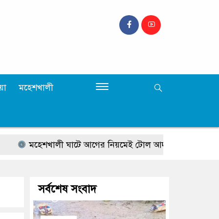
়া
মহেশখালী
মহেশখালী ঘাটে আগের নিয়মেই টোল আদায় হবে: এমপি আলমগী
সর্বশেষ সংবাদ