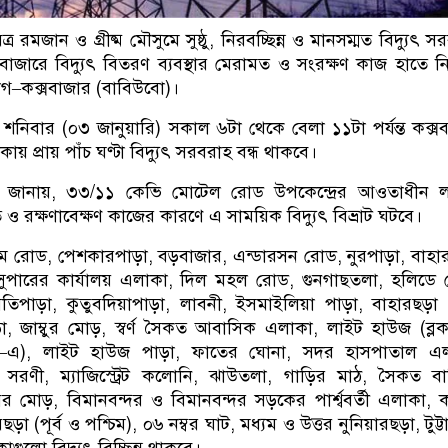
ত্র রমজান ও গ্রীষ্ম মৌসুমে সুষ্ঠু, নিরবচ্ছিন্ন ও মানসম্মত বিদ্যুৎ 
সবাজারে বিদ্যুৎ বিতরণ ব্যবস্থার মেরামত ও সংরক্ষণ কাজ হাতে ন
ভাগ–কক্সবাজার (বাবিউবো)।
নিবার (০৩ জানুয়ারি) সকাল ৬টা থেকে বেলা ১১টা পর্যন্ত কক্স
ায় প্রায় পাঁচ ঘণ্টা বিদ্যুৎ সরবরাহ বন্ধ থাকবে।
ূত্র জানায়, ৩৩/১১ কেভি মোটেল রোড উপকেন্দ্রের আওতাধীন 
ও রক্ষণাবেক্ষণ কাজের কারণে এ সাময়িক বিদ্যুৎ বিভ্রাট ঘটবে।
রোড, পেশকারপাড়া, বড়বাজার, এন্ডারসন রোড, নুরপাড়া, বাহা
 সুপারের কার্যালয় এলাকা, দিল মহল রোড, গুনগাছতলা, হলিডে
িপাড়া, কুতুবদিয়াপাড়া, লাবনী, ইসমাইলিয়া পাড়া, বাহারছড়
াড়া, জাম্বুর মোড়, স্বর্ণ সৈকত আবাসিক এলাকা, লাইট হাউজ (ব্ল
ক–এ), লাইট হাউজ পাড়া, ফাতের ঘোনা, সদর হাসপাতাল এল
দ সরণী, ম্যাজিস্ট্রেট কলোনি, ঝাউতলা, গাড়ির মাঠ, সৈকত ব
য়ের মোড়, বিমানবন্দর ও বিমানবন্দর সড়কের পার্শ্ববর্তী এলাকা, 
ড়া (পূর্ব ও পশ্চিম), ০৬ নম্বর ঘাট, মধ্যম ও উত্তর নুনিয়ারছড়া, টুট্ট