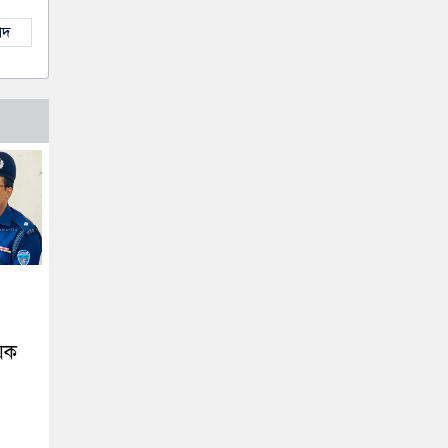
াদ
ায়ক