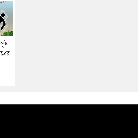
ৃষ্ট
্রের