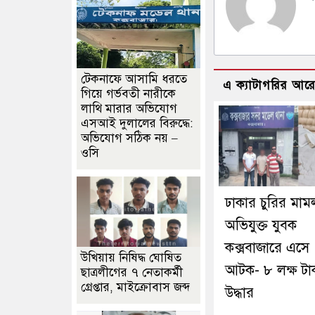
টেকনাফে আসামি ধরতে
এ ক্যাটাগরির আর
গিয়ে গর্ভবতী নারীকে
লাথি মারার অভিযোগ
এসআই দুলালের বিরুদ্ধে:
অভিযোগ সঠিক নয় –
ওসি
ঢাকার চুরির মাম
অভিযুক্ত যুবক
কক্সবাজারে এসে
উখিয়ায় নিষিদ্ধ ঘোষিত
আটক- ৮ লক্ষ টা
ছাত্রলীগের ৭ নেতাকর্মী
গ্রেপ্তার, মাইক্রোবাস জব্দ
উদ্ধার