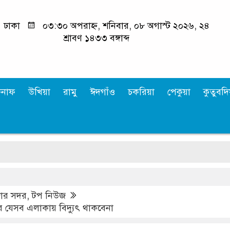
ঢাকা
০৩:৩০ অপরাহ্ন, শনিবার, ০৮ অগাস্ট ২০২৬, ২৪
শ্রাবণ ১৪৩৩ বঙ্গাব্দ
কনাফ
উখিয়া
রামু
ঈদগাঁও
চকরিয়া
পেকুয়া
কুতুবদিয
জার সদর
,
টপ নিউজ
র যেসব এলাকায় বিদ্যুৎ থাকবেনা