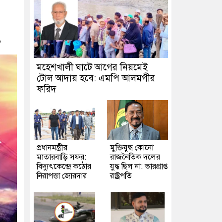
৬
মহেশখালী ঘাটে আগের নিয়মেই
টোল আদায় হবে: এমপি আলমগীর
ফরিদ
প্রধানমন্ত্রীর
মুক্তিযুদ্ধ কোনো
মাতারবাড়ি সফর:
রাজনৈতিক দলের
বিদ্যুৎকেন্দ্রে কঠোর
যুদ্ধ ছিল না: ভারপ্রাপ্ত
নিরাপত্তা জোরদার
রাষ্ট্রপতি