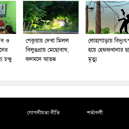
লাব ও
পেকুয়ায় দেখা মিলল
লোহাগাড়ায় বিদ্যুৎস্প
নের
বিলুপ্তপ্রায় মেছোবাঘ,
হয়ে হেফজখানার ছাত
 চক্ষু
জনমনে আতঙ্ক
মৃত্যু
গোপনীয়তা নীতি
শর্তাবলী