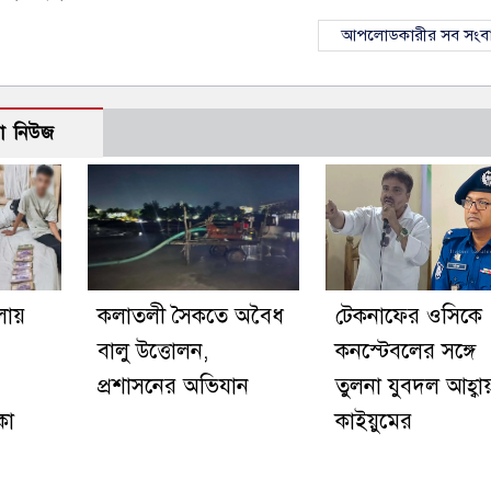
আপলোডকারীর সব সংব
ো নিউজ
লায়
কলাতলী সৈকতে অবৈধ
টেকনাফের ওসিকে
বালু উত্তোলন,
কনস্টেবলের সঙ্গে
প্রশাসনের অভিযান
তুলনা যুবদল আহ্ব
কা
কাইয়ুমের