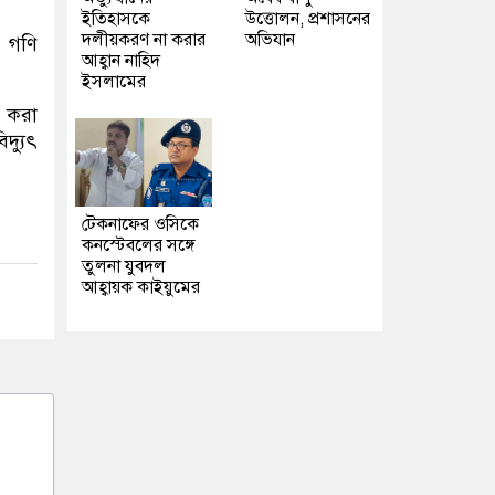
ইতিহাসকে
উত্তোলন, প্রশাসনের
দলীয়করণ না করার
অভিযান
র গণি
আহ্বান নাহিদ
ইসলামের
ন করা
দ্যুৎ
টেকনাফের ওসিকে
কনস্টেবলের সঙ্গে
তুলনা যুবদল
আহ্বায়ক কাইয়ুমের