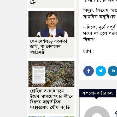
ও আশপাশের এলাকাগু
ট্রেন
বিদ্যুৎ বিতরণ বি
সাময়িক অসুবিধার জ
এদিকে, দুর্যোগপূ
সম্ভব না হলে পরব
বিভাগ।
কেন দেশজুড়ে সতর্কতা
জারি, যা জানালেন
ট্যাগ :
স্বরাষ্ট্রমন্ত্রী
রোহিঙ্গা সংকটে নতুন
আপলোডকারীর তথ্য
উদ্বেগ: মালয়েশিয়ার নীতির
বিরুদ্ধে আন্তর্জাতিক
সংস্থাগুলোর যৌথ বিবৃতি