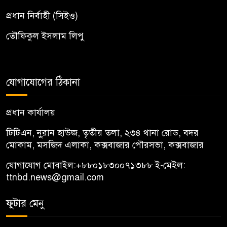
প্রধান নির্বাহী (সিইও)
তৌফিকুল ইসলাম লিপু
যোগাযোগের ঠিকানা
প্রধান কার্যালয়
টিটিএন, নু্রান হাউজ, তৃতীয় তলা, ২৩৪ থানা রোড, বদর
মোকাম, মসজিদ এলাকা, কক্সবাজার পৌরসভা, কক্সবাজার
যোগাযোগ মোবাইল:
+৮৮০১৮৩০০৭১৩৮৮
ই-মেইল:
ttnbd.news@gmail.com
ফুটার মেনু