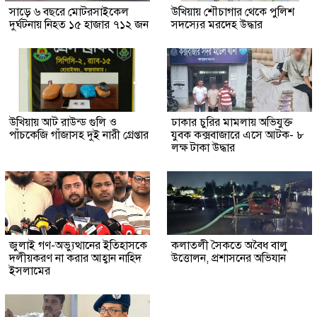
সাড়ে ৬ বছরে মোটরসাইকেল
উখিয়ায় শৌচাগার থেকে পুলিশ
দুর্ঘটনায় নিহত ১৫ হাজার ৭১২ জন
সদস্যের মরদেহ উদ্ধার
উখিয়ায় আট রাউন্ড গুলি ও
ঢাকার চুরির মামলায় অভিযুক্ত
পাঁচকেজি গাঁজাসহ দুই নারী গ্রেপ্তার
যুবক কক্সবাজারে এসে আটক- ৮
লক্ষ টাকা উদ্ধার
জুলাই গণ-অভ্যুত্থানের ইতিহাসকে
কলাতলী সৈকতে অবৈধ বালু
দলীয়করণ না করার আহ্বান নাহিদ
উত্তোলন, প্রশাসনের অভিযান
ইসলামের