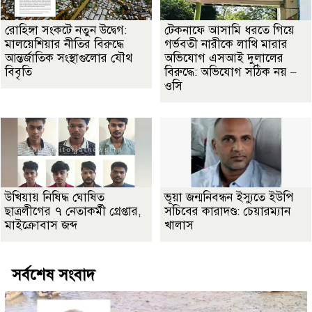
রোহিঙ্গা সংকটে নতুন উদ্বেগ:
টেকনাফে আসামি ধরতে গিয়ে
মালয়েশিয়ার নীতির বিরুদ্ধে
গর্ভবতী নারীকে লাথি মারার
আন্তর্জাতিক সংস্থাগুলোর যৌথ
অভিযোগ এসআই দুলালের
বিবৃতি
বিরুদ্ধে: অভিযোগ সঠিক নয় –
ওসি
উখিয়ায় নিষিদ্ধ ঘোষিত
ভূয়া জন্মনিবন্ধন ইস্যুতে ইউপি
ছাত্রলীগের ৭ নেতাকর্মী গ্রেপ্তার,
সচিবের কারাদণ্ড: চেয়ারম্যান
মাইক্রোবাস জব্দ
খালাস
সর্বশেষ সংবাদ