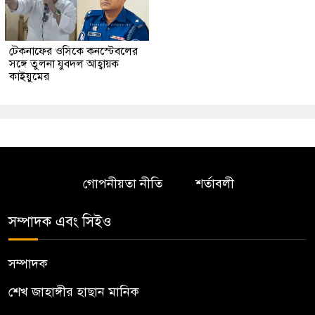
টেকনাফের ওসিকে কনস্টেবলের
সঙ্গে তুলনা যুবদল আহ্বায়ক
কাইয়ুমের
গোপনীয়তা নীতি
শর্তাবলী
সম্পাদক এবং সিইও
সম্পাদক
শেখ জাহাঙ্গীর হাছান মানিক