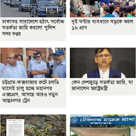
ঢাকাসহ সারাদেশে হঠাৎ সর্বোচ্চ
দুই ঘণ্টার ব্যবধানে সড়কে ঝরল
সতর্কতা জা‌রি করলো পুলিশ
১৬ প্রাণ
সদর দপ্তর
চট্টগ্রাম-কক্সবাজার রুটে চলতি
কেন দেশজুড়ে সতর্কতা জারি, যা
মাসেই চালু হচ্ছে মহানগর
জানালেন স্বরাষ্ট্রমন্ত্রী
এক্সপ্রেস, আসছে আরও নতুন
আন্তঃনগর ট্রেন