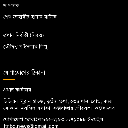
সম্পাদক
শেখ জাহাঙ্গীর হাছান মানিক
প্রধান নির্বাহী (সিইও)
তৌফিকুল ইসলাম লিপু
যোগাযোগের ঠিকানা
প্রধান কার্যালয়
টিটিএন, নু্রান হাউজ, তৃতীয় তলা, ২৩৪ থানা রোড, বদর
মোকাম, মসজিদ এলাকা, কক্সবাজার পৌরসভা, কক্সবাজার
যোগাযোগ মোবাইল:
+৮৮০১৮৩০০৭১৩৮৮
ই-মেইল:
ttnbd.news@gmail.com