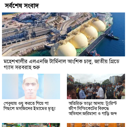
সর্বশেষ সংবাদ
মহেশখালীর এলএনজি টার্মিনাল আংশিক চালু, জাতীয় গ্রিডে
গ্যাস সরবরাহ শুরু
পেকুয়ায় ওযু করতে গিয়ে পা
অতিরিক্ত ভাড়া আদায়: ট্যুরিস্ট
পিছলে মসজিদের ইমামের মৃত্যু
জীপ সিন্ডিকেটের বিরুদ্ধে
অভিযান:জরিমানা ও গাড়ি জব্দ