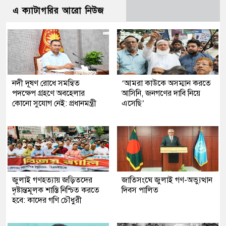
এ ক্যাটাগরির আরো নিউজ
নদী দূষণ রোধে সমন্বিত
‘আমরা কাউকে অসম্মান করতে
পদক্ষেপ গ্রহণে অবহেলার
আসিনি, জনগণের দাবি নিয়ে
কোনো সুযোগ নেই: প্রধানমন্ত্রী
এসেছি’
জুলাই গণহত্যায় জড়িতদের
জাতিসংঘে জুলাই গণ-অভ্যুত্থান
দৃষ্টান্তমূলক শাস্তি নিশ্চিত করতে
দিবস পালিত
হবে: কাদের গণি চৌধুরী