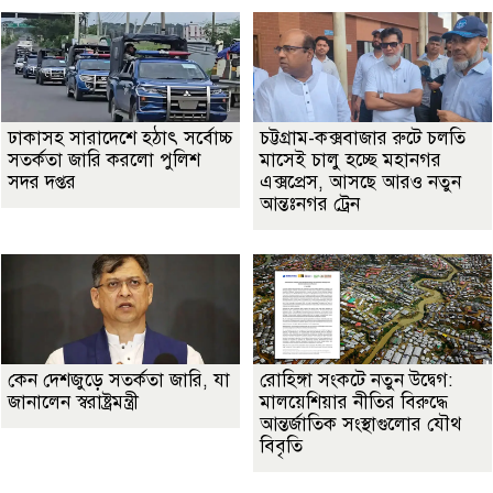
ঢাকাসহ সারাদেশে হঠাৎ সর্বোচ্চ
চট্টগ্রাম-কক্সবাজার রুটে চলতি
সতর্কতা জা‌রি করলো পুলিশ
মাসেই চালু হচ্ছে মহানগর
সদর দপ্তর
এক্সপ্রেস, আসছে আরও নতুন
আন্তঃনগর ট্রেন
কেন দেশজুড়ে সতর্কতা জারি, যা
রোহিঙ্গা সংকটে নতুন উদ্বেগ:
জানালেন স্বরাষ্ট্রমন্ত্রী
মালয়েশিয়ার নীতির বিরুদ্ধে
আন্তর্জাতিক সংস্থাগুলোর যৌথ
বিবৃতি