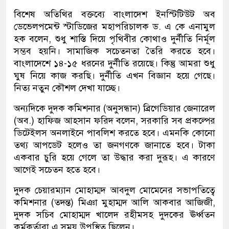
বিশেষ অতিথির বক্তব্যে বাংলাদেশ ইনস্টিটিউট অব
ডেভেলপমেন্ট স্টাডিজের মহাপরিচালক ড. এ কে এনামুল
হক বলেন, শুধু শাস্তি দিয়ে পৃথিবীর কোথাও দুর্নীতি নির্মূল
সম্ভব হয়নি। সামাজিক সচেতনতা তৈরি করতে হবে।
বাংলাদেশে ১৪-১৫ ধরনের দুর্নীতি রয়েছে। কিন্তু আমরা শুধু
ঘুষ নিয়ে কাজ করছি। দুর্নীতি এখন বিজ্ঞান হয়ে গেছে।
নিত্য নতুন কৌশল দেখা যাচ্ছে।
অন্যদিকে দুদক কমিশনার (অনুসন্ধান) ব্রিগেডিয়ার জেনারেল
(অব.) হাফিজ আহসান ফরিদ বলেন, সরকারি সব প্রকল্পের
ডিটেইলস অনলাইনে পাবলিশ করতে হবে। এমনকি কোনো
তথ্য আপডেট হলেও তা জনগণকে জানাতে হবে। টাকা
একবার চুরি হয়ে গেলে তা উদ্ধার করা দুরূহ। এ কারণে
আগেই সচেতন হতে হবে।
দুদক চেয়ারম্যান মোহাম্মদ আবদুল মোমেনের সভাপতিত্বে
কমিশনার (তদন্ত) মিঞা মুহাম্মদ আলি আকবার আজিজী,
দুদক সচিব মোহাম্মদ খালেদ রহীমসহ দুদকের ঊর্ধ্বতন
কর্মকর্তারা এ সময় উপস্থিত ছিলেন।