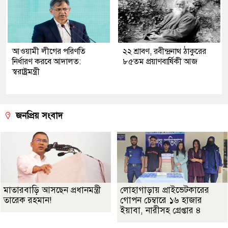
আওয়ামী লীগের পরিণতি
২২ শ্রাবণ, রবীন্দ্রনাথ ঠাকুরের
নির্ধারণ করবে আদালত:
৮৫তম প্রয়াণবার্ষিকী আজ
স্বরাষ্ট্রমন্ত্রী
জনপ্রিয় সংবাদ
মাতারবাড়ি আসছেন প্রধানমন্ত্রী
লোহাগাড়ায় প্রাইভেটকারের
তারেক রহমান!
গোপন চেম্বারে ১৬ হাজার
ইয়াবা, নারীসহ গ্রেপ্তার ৪