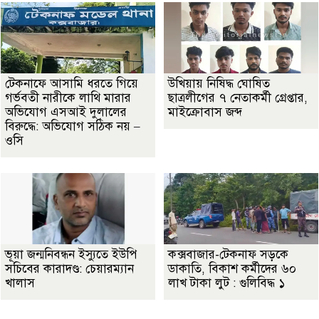
টেকনাফে আসামি ধরতে গিয়ে
উখিয়ায় নিষিদ্ধ ঘোষিত
গর্ভবতী নারীকে লাথি মারার
ছাত্রলীগের ৭ নেতাকর্মী গ্রেপ্তার,
অভিযোগ এসআই দুলালের
মাইক্রোবাস জব্দ
বিরুদ্ধে: অভিযোগ সঠিক নয় –
ওসি
ভূয়া জন্মনিবন্ধন ইস্যুতে ইউপি
কক্সবাজার-টেকনাফ সড়কে
সচিবের কারাদণ্ড: চেয়ারম্যান
ডাকাতি, বিকাশ কর্মীদের ৬০
খালাস
লাখ টাকা লুট : গুলিবিদ্ধ ১