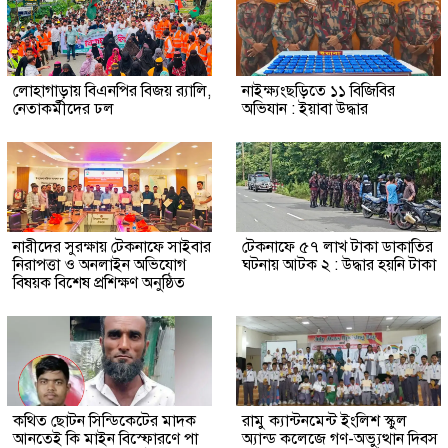
লোহাগাড়ায় বিএনপির বিজয় র‍্যালি,
নাইক্ষ্যংছড়িতে ১১ বিজিবির
নেতাকর্মীদের ঢল
অভিযান : ইয়াবা উদ্ধার
নারীদের সুরক্ষায় টেকনাফে সাইবার
টেকনাফে ৫৭ লাখ টাকা ডাকাতির
নিরাপত্তা ও অনলাইন অভিযোগ
ঘটনায় আটক ২ : উদ্ধার হয়নি টাকা
বিষয়ক বিশেষ প্রশিক্ষণ অনুষ্ঠিত
কথিত ছোটন সিন্ডিকেটের মাদক
রামু ক্যান্টনমেন্ট ইংলিশ স্কুল
আনতেই কি মাইন বিস্ফোরণে পা
অ্যান্ড কলেজে গণ-অভ্যুত্থান দিবস