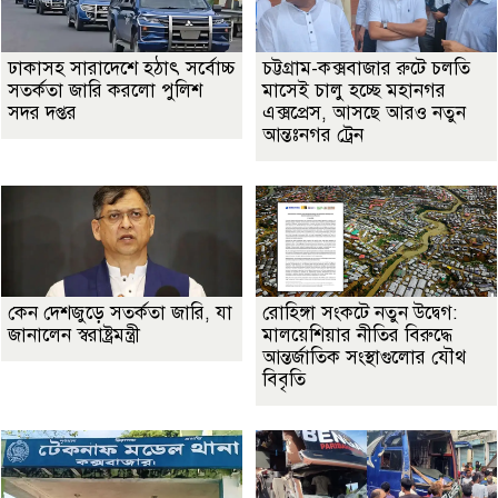
ঢাকাসহ সারাদেশে হঠাৎ সর্বোচ্চ
চট্টগ্রাম-কক্সবাজার রুটে চলতি
সতর্কতা জা‌রি করলো পুলিশ
মাসেই চালু হচ্ছে মহানগর
সদর দপ্তর
এক্সপ্রেস, আসছে আরও নতুন
আন্তঃনগর ট্রেন
কেন দেশজুড়ে সতর্কতা জারি, যা
রোহিঙ্গা সংকটে নতুন উদ্বেগ:
জানালেন স্বরাষ্ট্রমন্ত্রী
মালয়েশিয়ার নীতির বিরুদ্ধে
আন্তর্জাতিক সংস্থাগুলোর যৌথ
বিবৃতি