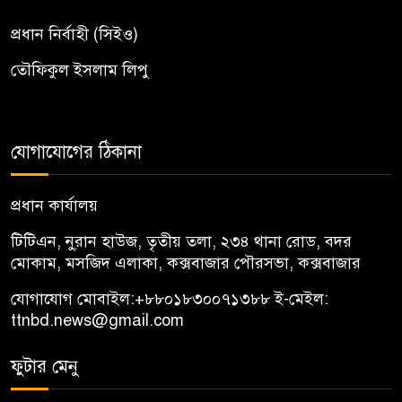
প্রধান নির্বাহী (সিইও)
তৌফিকুল ইসলাম লিপু
যোগাযোগের ঠিকানা
প্রধান কার্যালয়
টিটিএন, নু্রান হাউজ, তৃতীয় তলা, ২৩৪ থানা রোড, বদর
মোকাম, মসজিদ এলাকা, কক্সবাজার পৌরসভা, কক্সবাজার
যোগাযোগ মোবাইল:
+৮৮০১৮৩০০৭১৩৮৮
ই-মেইল:
ttnbd.news@gmail.com
ফুটার মেনু