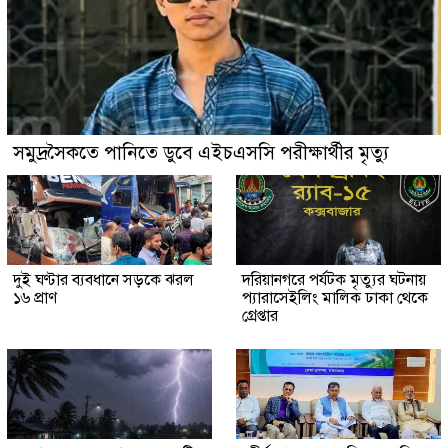
সমুদ্রসৈকতে পানিতে ডুবে এইচএসসি পরীক্ষার্থীর মৃত্যু
দুই ঘণ্টার ব্যবধানে সড়কে ঝরল
দরিয়ানগরে পর্যটক মৃত্যুর ঘটনায়
১৬ প্রাণ
প্যারাসেইলিং মালিক ঢাকা থেকে
গ্রেপ্তার