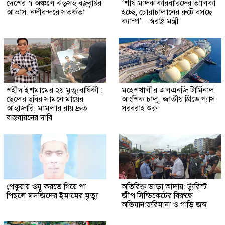
দেশের ৭ অঞ্চলে ঝড়সহ বজ্রবৃষ্টির
‘শীর্ষ মাদক কারবারিদের তালিকা
আভাস, নদীবন্দরে সতর্কতা
হচ্ছে, চোরাচালানের রুটে বসছে
ক্যাম্প’ – স্বরাষ্ট্র মন্ত্রী
শহীদ ইশমামের ২য় মৃত্যুবার্ষিকী :
মহেশখালীর এলএনজি টার্মিনাল
ছেলের ছবির সামনে মায়ের
আংশিক চালু, জাতীয় গ্রিডে গ্যাস
আহাজারি, মামলার রায় দ্রুত
সরবরাহ শুরু
বাস্তবায়নের দাবি
পেকুয়ায় ওযু করতে গিয়ে পা
অতিরিক্ত ভাড়া আদায়: ট্যুরিস্ট
পিছলে মসজিদের ইমামের মৃত্যু
জীপ সিন্ডিকেটের বিরুদ্ধে
অভিযান:জরিমানা ও গাড়ি জব্দ