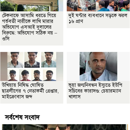
টেকনাফে আসামি ধরতে গিয়ে
দুই ঘণ্টার ব্যবধানে সড়কে ঝরল
গর্ভবতী নারীকে লাথি মারার
১৬ প্রাণ
অভিযোগ এসআই দুলালের
বিরুদ্ধে: অভিযোগ সঠিক নয় –
ওসি
উখিয়ায় নিষিদ্ধ ঘোষিত
ভূয়া জন্মনিবন্ধন ইস্যুতে ইউপি
ছাত্রলীগের ৭ নেতাকর্মী গ্রেপ্তার,
সচিবের কারাদণ্ড: চেয়ারম্যান
মাইক্রোবাস জব্দ
খালাস
সর্বশেষ সংবাদ