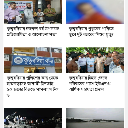
কুতুবদিয়ায় নজরুল বর্ষ উপলক্ষে
কুতুবদিয়ায় পুকুরের পানিতে
প্রতিযোগিতা ও আলোচনা সভা
ডুবে দুই বছরের শিশুর মৃত্যু
কুতুবদিয়ায় পুলিশের কাছ থেকে
কুতুবদিয়ায় নিহত জেলে
হাতকড়াসহ আসামী ছিনতাই:
পরিবারের পাশে ইউএনও:
৬৫ জনের বিরুদ্ধে মামলা,আটক
আর্থিক সহায়তা প্রদান
৬