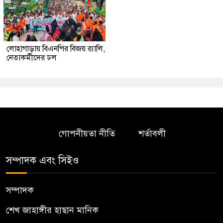
লোহাগাড়ায় বিএনপির বিজয় র‍্যালি,
নেতাকর্মীদের ঢল
গোপনীয়তা নীতি
শর্তাবলী
সম্পাদক এবং সিইও
সম্পাদক
শেখ জাহাঙ্গীর হাছান মানিক