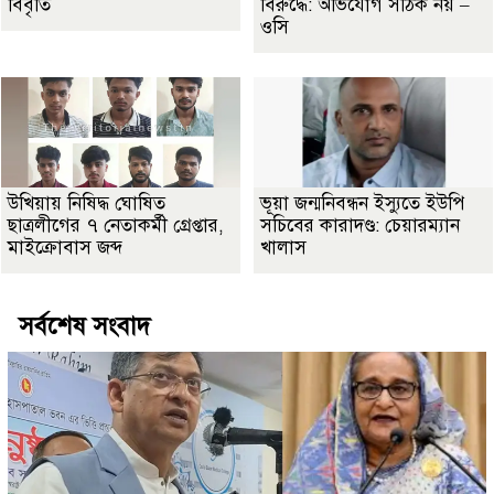
বিবৃতি
বিরুদ্ধে: অভিযোগ সঠিক নয় –
ওসি
উখিয়ায় নিষিদ্ধ ঘোষিত
ভূয়া জন্মনিবন্ধন ইস্যুতে ইউপি
ছাত্রলীগের ৭ নেতাকর্মী গ্রেপ্তার,
সচিবের কারাদণ্ড: চেয়ারম্যান
মাইক্রোবাস জব্দ
খালাস
সর্বশেষ সংবাদ