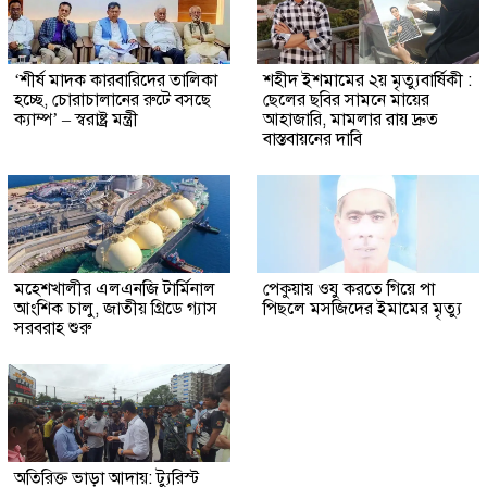
‘শীর্ষ মাদক কারবারিদের তালিকা
শহীদ ইশমামের ২য় মৃত্যুবার্ষিকী :
হচ্ছে, চোরাচালানের রুটে বসছে
ছেলের ছবির সামনে মায়ের
ক্যাম্প’ – স্বরাষ্ট্র মন্ত্রী
আহাজারি, মামলার রায় দ্রুত
বাস্তবায়নের দাবি
মহেশখালীর এলএনজি টার্মিনাল
পেকুয়ায় ওযু করতে গিয়ে পা
আংশিক চালু, জাতীয় গ্রিডে গ্যাস
পিছলে মসজিদের ইমামের মৃত্যু
সরবরাহ শুরু
অতিরিক্ত ভাড়া আদায়: ট্যুরিস্ট