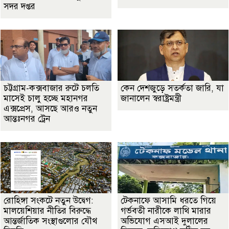
সদর দপ্তর
চট্টগ্রাম-কক্সবাজার রুটে চলতি
কেন দেশজুড়ে সতর্কতা জারি, যা
মাসেই চালু হচ্ছে মহানগর
জানালেন স্বরাষ্ট্রমন্ত্রী
এক্সপ্রেস, আসছে আরও নতুন
আন্তঃনগর ট্রেন
রোহিঙ্গা সংকটে নতুন উদ্বেগ:
টেকনাফে আসামি ধরতে গিয়ে
মালয়েশিয়ার নীতির বিরুদ্ধে
গর্ভবতী নারীকে লাথি মারার
আন্তর্জাতিক সংস্থাগুলোর যৌথ
অভিযোগ এসআই দুলালের