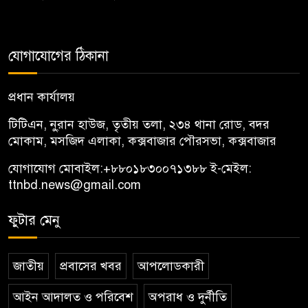
যোগাযোগের ঠিকানা
প্রধান কার্যালয়
টিটিএন, নু্রান হাউজ, তৃতীয় তলা, ২৩৪ থানা রোড, বদর
মোকাম, মসজিদ এলাকা, কক্সবাজার পৌরসভা, কক্সবাজার
যোগাযোগ মোবাইল:
+৮৮০১৮৩০০৭১৩৮৮
ই-মেইল:
ttnbd.news@gmail.com
ফুটার মেনু
জাতীয়
প্রবাসের খবর
আপলোডকারী
আইন আদালত ও পরিবেশ
অপরাধ ও দুর্নীতি