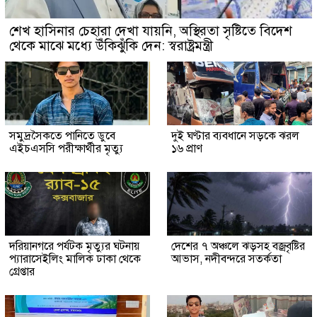
শেখ হাসিনার চেহারা দেখা যায়নি, অস্থিরতা সৃষ্টিতে বিদেশ
থেকে মাঝে মধ্যে উঁকিঝুঁকি দেন: স্বরাষ্ট্রমন্ত্রী
সমুদ্রসৈকতে পানিতে ডুবে
দুই ঘণ্টার ব্যবধানে সড়কে ঝরল
এইচএসসি পরীক্ষার্থীর মৃত্যু
১৬ প্রাণ
দরিয়ানগরে পর্যটক মৃত্যুর ঘটনায়
দেশের ৭ অঞ্চলে ঝড়সহ বজ্রবৃষ্টির
প্যারাসেইলিং মালিক ঢাকা থেকে
আভাস, নদীবন্দরে সতর্কতা
গ্রেপ্তার