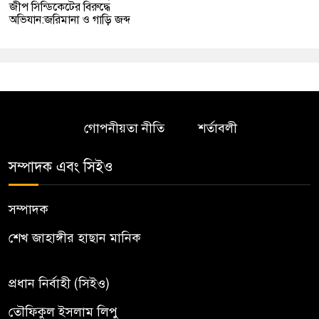
জীপ সিন্ডিকেটের বিরুদ্ধে
অভিযান:জরিমানা ও গাড়ি জব্দ
গোপনীয়তা নীতি
শর্তাবলী
সম্পাদক এবং সিইও
সম্পাদক
শেখ জাহাঙ্গীর হাছান মানিক
প্রধান নির্বাহী (সিইও)
তৌফিকুল ইসলাম লিপু