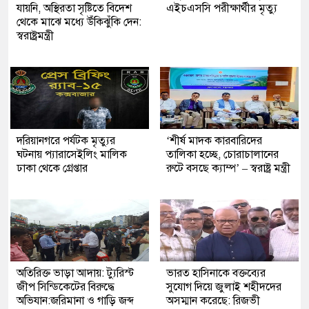
যায়নি, অস্থিরতা সৃষ্টিতে বিদেশ
এইচএসসি পরীক্ষার্থীর মৃত্যু
থেকে মাঝে মধ্যে উঁকিঝুঁকি দেন:
স্বরাষ্ট্রমন্ত্রী
দরিয়ানগরে পর্যটক মৃত্যুর
‘শীর্ষ মাদক কারবারিদের
ঘটনায় প্যারাসেইলিং মালিক
তালিকা হচ্ছে, চোরাচালানের
ঢাকা থেকে গ্রেপ্তার
রুটে বসছে ক্যাম্প’ – স্বরাষ্ট্র মন্ত্রী
অতিরিক্ত ভাড়া আদায়: ট্যুরিস্ট
ভারত হাসিনাকে বক্তব্যের
জীপ সিন্ডিকেটের বিরুদ্ধে
সুযোগ দিয়ে জুলাই শহীদদের
অভিযান:জরিমানা ও গাড়ি জব্দ
অসম্মান করেছে: রিজভী