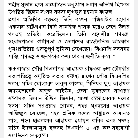
শহীদ সুভাষ হলে আয়োজিত অনুষ্ঠানে প্রধান অতিথি হিসেবে
উপস্থিত ছিলেন সংসদ সদস্য লুৎফুর রহমান কাজল।
প্রধান অতিথির বক্তব্যে তিনি বলেন, “জিয়াউর রহমান
একমাত্র রাষ্ট্রপ্রধান যিনি সামরিক শাসক হয়েও দেশে উদার
গণতন্ত্র প্রতিষ্ঠা করেছিলেন। তিনি বহুদলীয় গণতন্ত্র,
সংবাদপত্রের স্বাধীনতা ও জনগণের রাজনৈতিক অধিকার
পুনঃপ্রতিষ্ঠায় গুরুত্বপূর্ণ ভূমিকা রেখেছেন। বিএনপি সবসময়
শান্তি, গণতন্ত্র ও জনগণের কল্যাণের রাজনীতি করে।”
কক্সবাজার পৌর বিএনপির আহ্বায়ক রফিকুল হুদা চৌধুরীর
সভাপতিত্বে অনুষ্ঠিত সভায় বক্তব্য রাখেন পৌর বিএনপির
সদস্য সচিব মোহাম্মদ আবুল কাশেম, সিনিয়র যুগ্ম আহ্বায়ক
অ্যাডভোকেট আব্দুল কাইউম, জেলা যুবদলের সাধারণ
সম্পাদক জিসান উদ্দিন জিসান, জেলা স্বেচ্ছাসেবক দলের
সদস্য সচিব সরওয়ার রোমন, শহর যুবদলের আহ্বায়ক
আজিজুল সোহেল, শহর শ্রমিক দলের আহ্বায়ক আমানত
শাহ, শহর ছাত্রদলের আহ্বায়ক হুমায়ুন কবির এবং সদস্য
সচিব ইনজামামুল হকসহ বিএনপি ও এর অঙ্গ-সহযোগী
সংগঠনের নেতৃবৃন্দ।