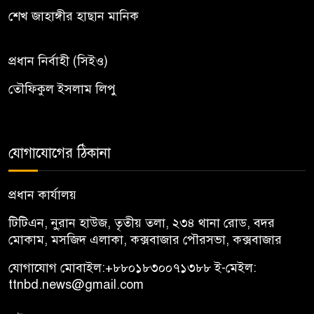
শেখ জাহাঙ্গীর হাছান মানিক
প্রধান নির্বাহী (সিইও)
তৌফিকুল ইসলাম লিপু
যোগাযোগের ঠিকানা
প্রধান কার্যালয়
টিটিএন, নু্রান হাউজ, তৃতীয় তলা, ২৩৪ থানা রোড, বদর
মোকাম, মসজিদ এলাকা, কক্সবাজার পৌরসভা, কক্সবাজার
যোগাযোগ মোবাইল:
+৮৮০১৮৩০০৭১৩৮৮
ই-মেইল:
ttnbd.news@gmail.com