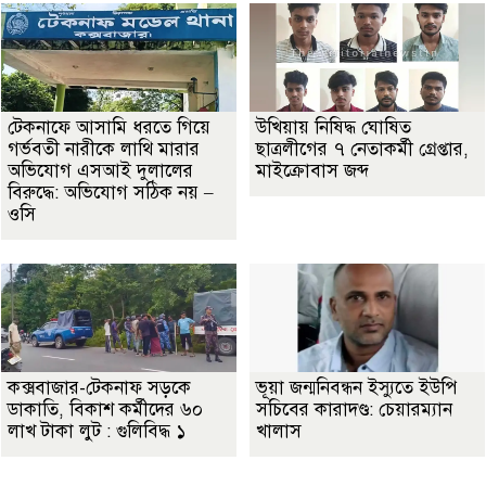
টেকনাফে আসামি ধরতে গিয়ে
উখিয়ায় নিষিদ্ধ ঘোষিত
গর্ভবতী নারীকে লাথি মারার
ছাত্রলীগের ৭ নেতাকর্মী গ্রেপ্তার,
অভিযোগ এসআই দুলালের
মাইক্রোবাস জব্দ
বিরুদ্ধে: অভিযোগ সঠিক নয় –
ওসি
কক্সবাজার-টেকনাফ সড়কে
ভূয়া জন্মনিবন্ধন ইস্যুতে ইউপি
ডাকাতি, বিকাশ কর্মীদের ৬০
সচিবের কারাদণ্ড: চেয়ারম্যান
লাখ টাকা লুট : গুলিবিদ্ধ ১
খালাস