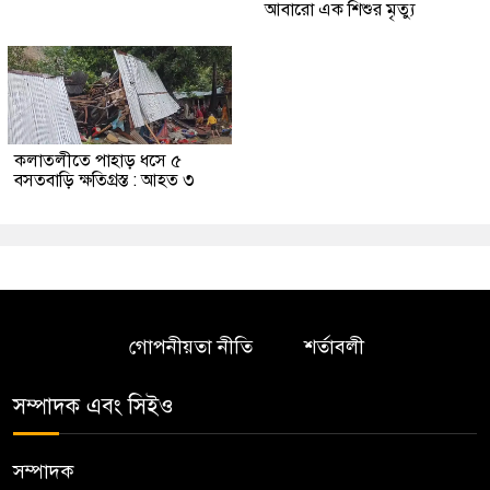
আবারো এক শিশুর মৃত্যু
কলাতলীতে পাহাড় ধসে ৫
বসতবাড়ি ক্ষতিগ্রস্ত : আহত ৩
গোপনীয়তা নীতি
শর্তাবলী
সম্পাদক এবং সিইও
সম্পাদক