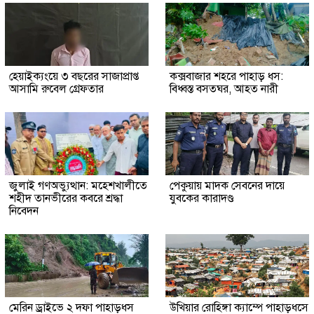
হেয়াইক্যংয়ে ৩ বছরের সাজাপ্রাপ্ত
কক্সবাজার শহরে পাহাড় ধস:
আসামি রুবেল গ্রেফতার
বিধ্বস্ত বসতঘর, আহত নারী
জুলাই গণঅভ্যুত্থান: মহেশখালীতে
পেকুয়ায় মাদক সেবনের দায়ে
শহীদ তানভীরের কবরে শ্রদ্ধা
যুবকের কারাদণ্ড
নিবেদন
মেরিন ড্রাইভে ২ দফা পাহাড়ধস
উখিয়ার রোহিঙ্গা ক্যাম্পে পাহাড়ধসে