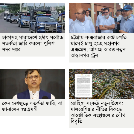
ঢাকাসহ সারাদেশে হঠাৎ সর্বোচ্চ
চট্টগ্রাম-কক্সবাজার রুটে চলতি
সতর্কতা জা‌রি করলো পুলিশ
মাসেই চালু হচ্ছে মহানগর
সদর দপ্তর
এক্সপ্রেস, আসছে আরও নতুন
আন্তঃনগর ট্রেন
কেন দেশজুড়ে সতর্কতা জারি, যা
রোহিঙ্গা সংকটে নতুন উদ্বেগ:
জানালেন স্বরাষ্ট্রমন্ত্রী
মালয়েশিয়ার নীতির বিরুদ্ধে
আন্তর্জাতিক সংস্থাগুলোর যৌথ
বিবৃতি