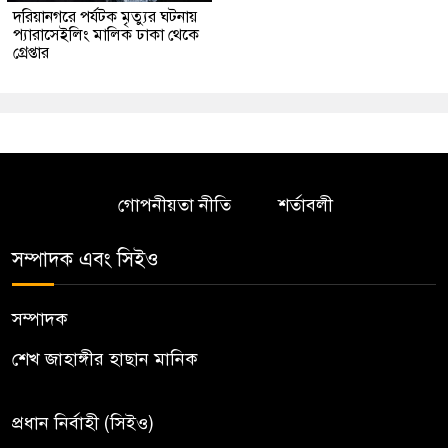
দরিয়ানগরে পর্যটক মৃত্যুর ঘটনায়
প্যারাসেইলিং মালিক ঢাকা থেকে
গ্রেপ্তার
গোপনীয়তা নীতি
শর্তাবলী
সম্পাদক এবং সিইও
সম্পাদক
শেখ জাহাঙ্গীর হাছান মানিক
প্রধান নির্বাহী (সিইও)