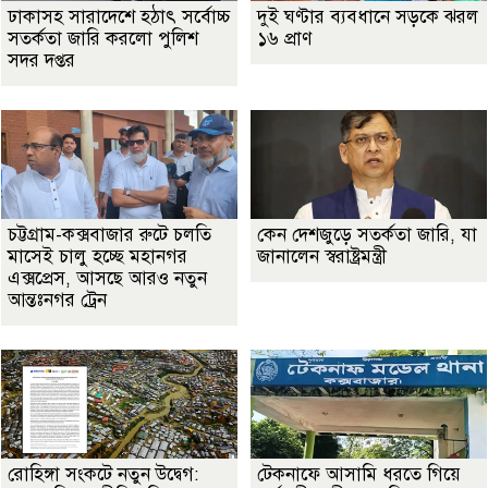
ঢাকাসহ সারাদেশে হঠাৎ সর্বোচ্চ
দুই ঘণ্টার ব্যবধানে সড়কে ঝরল
সতর্কতা জা‌রি করলো পুলিশ
১৬ প্রাণ
সদর দপ্তর
চট্টগ্রাম-কক্সবাজার রুটে চলতি
কেন দেশজুড়ে সতর্কতা জারি, যা
মাসেই চালু হচ্ছে মহানগর
জানালেন স্বরাষ্ট্রমন্ত্রী
এক্সপ্রেস, আসছে আরও নতুন
আন্তঃনগর ট্রেন
রোহিঙ্গা সংকটে নতুন উদ্বেগ:
টেকনাফে আসামি ধরতে গিয়ে