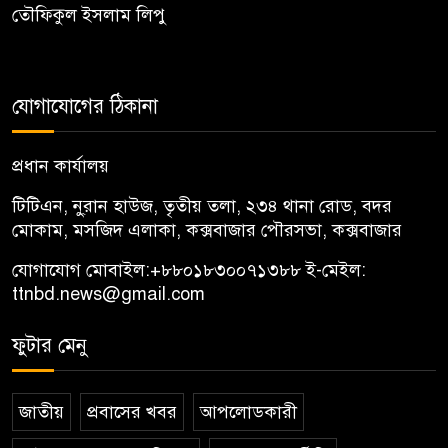
তৌফিকুল ইসলাম লিপু
যোগাযোগের ঠিকানা
প্রধান কার্যালয়
টিটিএন, নু্রান হাউজ, তৃতীয় তলা, ২৩৪ থানা রোড, বদর
মোকাম, মসজিদ এলাকা, কক্সবাজার পৌরসভা, কক্সবাজার
যোগাযোগ মোবাইল:
+৮৮০১৮৩০০৭১৩৮৮
ই-মেইল:
ttnbd.news@gmail.com
ফুটার মেনু
জাতীয়
প্রবাসের খবর
আপলোডকারী