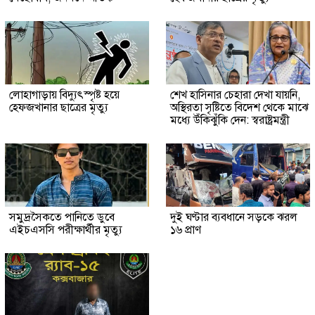
লোহাগাড়ায় বিদ্যুৎস্পৃষ্ট হয়ে
শেখ হাসিনার চেহারা দেখা যায়নি,
হেফজখানার ছাত্রের মৃত্যু
অস্থিরতা সৃষ্টিতে বিদেশ থেকে মাঝে
মধ্যে উঁকিঝুঁকি দেন: স্বরাষ্ট্রমন্ত্রী
সমুদ্রসৈকতে পানিতে ডুবে
দুই ঘণ্টার ব্যবধানে সড়কে ঝরল
এইচএসসি পরীক্ষার্থীর মৃত্যু
১৬ প্রাণ