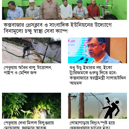
কক্সবাজার প্রেসক্লাব ও সাংবাদিক ইউনিয়নের উদ্যোগে
বিনামূল্যে চক্ষু স্বাস্থ্য সেবা ক্যাম্প
পেকুয়ায় অবৈধ বালু উত্তোলন,
শুধু উচু ইমারত নয়, ইকো
পাইপ ও মেশিন জব্দ
ট্যুরিজমকে গুরুত্ব দিতে হবে-
কক্সবাজারে স্বরাষ্ট্রমন্ত্রী সালাহউদ্দিন
আহমদ
পেকুয়ায় দেখা মিলল বিলুপ্তপ্রায়
লোহাগাড়ায় বিদ্যুৎস্পৃষ্ট হয়ে
মেছোবাঘ, জনমনে আতঙ্ক
হেফজখানার ছাত্রের মৃত্যু