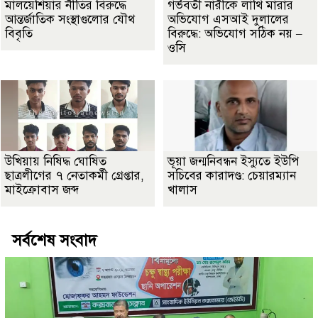
মালয়েশিয়ার নীতির বিরুদ্ধে
গর্ভবতী নারীকে লাথি মারার
আন্তর্জাতিক সংস্থাগুলোর যৌথ
অভিযোগ এসআই দুলালের
বিবৃতি
বিরুদ্ধে: অভিযোগ সঠিক নয় –
ওসি
উখিয়ায় নিষিদ্ধ ঘোষিত
ভূয়া জন্মনিবন্ধন ইস্যুতে ইউপি
ছাত্রলীগের ৭ নেতাকর্মী গ্রেপ্তার,
সচিবের কারাদণ্ড: চেয়ারম্যান
মাইক্রোবাস জব্দ
খালাস
সর্বশেষ সংবাদ