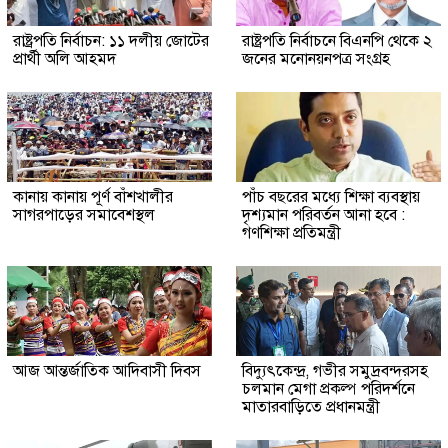
রাষ্ট্রপতি নির্বাচন: ১১ দলীয় জোটের
রাষ্ট্রপতি নির্বাচনে বিএনপি থেকে ২
প্রার্থী অলি আহমদ
জনের মনোনয়নপত্র সংগ্রহ
কানায় কানায় পূর্ণ বাঁশখালীর
পাঁচ বছরের মধ্যে শিক্ষা ব্যবস্থায়
সাগরপাড়ের সমাবেশস্থল
দৃশ্যমান পরিবর্তন আনা হবে :
গণশিক্ষা প্রতিমন্ত্রী
আজ আন্তর্জাতিক আদিবাসী দিবস
বিদ্যুৎকেন্দ্র, গভীর সমুদ্রবন্দরসহ
চলমান মেগা প্রকল্প পরিদর্শনে
মাতারবাড়িতে প্রধানমন্ত্রী