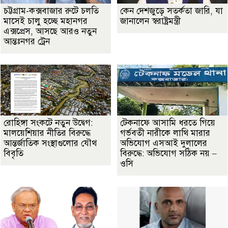
চট্টগ্রাম-কক্সবাজার রুটে চলতি
কেন দেশজুড়ে সতর্কতা জারি, যা
মাসেই চালু হচ্ছে মহানগর
জানালেন স্বরাষ্ট্রমন্ত্রী
এক্সপ্রেস, আসছে আরও নতুন
আন্তঃনগর ট্রেন
রোহিঙ্গা সংকটে নতুন উদ্বেগ:
টেকনাফে আসামি ধরতে গিয়ে
মালয়েশিয়ার নীতির বিরুদ্ধে
গর্ভবতী নারীকে লাথি মারার
আন্তর্জাতিক সংস্থাগুলোর যৌথ
অভিযোগ এসআই দুলালের
বিবৃতি
বিরুদ্ধে: অভিযোগ সঠিক নয় –
ওসি