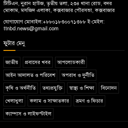
টিটিএন, নু্রান হাউজ, তৃতীয় তলা, ২৩৪ থানা রোড, বদর
মোকাম, মসজিদ এলাকা, কক্সবাজার পৌরসভা, কক্সবাজার
যোগাযোগ মোবাইল:
+৮৮০১৮৩০০৭১৩৮৮
ই-মেইল:
ttnbd.news@gmail.com
ফুটার মেনু
জাতীয়
প্রবাসের খবর
আপলোডকারী
আইন আদালত ও পরিবেশ
অপরাধ ও দুর্নীতি
কৃষি ও অর্থনীতি
তথ্যপ্রযুক্তি
স্বাস্থ্য ও শিক্ষা
বিনোদন
খেলাধুলা
কলাম ও সাক্ষাতকার
ভ্রমণ ও ফিচার
ক্যাম্পাস ও লাইফস্টাইল