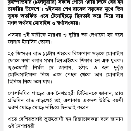
বৃহস্পতিবার (৯জানুয়ারি) সকাল পৌনে ৭টার দিকে বের হন
চাকরির উদ্দেশ্যে। ওইসময় শেখ রাসেল সড়কের মুখে তিন
যুবক অতর্কিত এসে টেনেহিঁচড়ে ছিনতাই করে নিয়ে যায়
নগদ অর্থসহ মোবাইল ও স্বর্ণালংকার।
এসময় ওই নারীকে মারধর ও ছুরির ভয় দেখানো হয় বলে
জানান ইয়াসিন তোফা।
২৫ ডিসেম্বর রাত ১১টায় শহরের বিকেপাল সড়কে মোবাইল
ফোনে কথা বলার সময় ছিনতাইয়ের শিকার হন এক যুবক।
ভুক্তভোগী নির্মল দে জানান, হঠাৎ ৩ জন দুর্বৃত্ত
মোটরসাইকেল নিয়ে এসে পেছন থেকে তার মোবাইল
ছিনিয়ে নিয়ে চলে যায়।
গোলদিঘির পাড়ের এক নৈশপ্রহরী টিটিএনকে জানান, প্রায়
প্রতিদিন রাত বাড়লেই ওই এলাকায় একদল উঠতি বয়সী
তরুণ মোড়ে মোড়ে দাঁড়িয়ে ছিনতাই করেন।
এতে বেশিরভাগই ভুক্তভোগী হন রিক্সাচালকরা বলে জানান
ওই নৈশপ্রহরী।