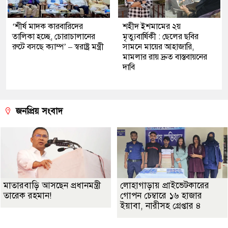
‘শীর্ষ মাদক কারবারিদের
শহীদ ইশমামের ২য়
তালিকা হচ্ছে, চোরাচালানের
মৃত্যুবার্ষিকী : ছেলের ছবির
রুটে বসছে ক্যাম্প’ – স্বরাষ্ট্র মন্ত্রী
সামনে মায়ের আহাজারি,
মামলার রায় দ্রুত বাস্তবায়নের
দাবি
জনপ্রিয় সংবাদ
মাতারবাড়ি আসছেন প্রধানমন্ত্রী
লোহাগাড়ায় প্রাইভেটকারের
তারেক রহমান!
গোপন চেম্বারে ১৬ হাজার
ইয়াবা, নারীসহ গ্রেপ্তার ৪