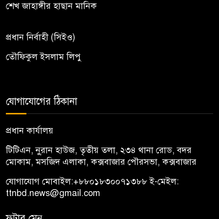
শেখ জাহাঙ্গীর হাছান মানিক
প্রধান নির্বাহী (সিইও)
তৌফিকুল ইসলাম লিপু
যোগাযোগের ঠিকানা
প্রধান কার্যালয়
টিটিএন, নু্রান হাউজ, তৃতীয় তলা, ২৩৪ থানা রোড, বদর
মোকাম, মসজিদ এলাকা, কক্সবাজার পৌরসভা, কক্সবাজার
যোগাযোগ মোবাইল:
+৮৮০১৮৩০০৭১৩৮৮
ই-মেইল:
ttnbd.news@gmail.com
ফুটার মেনু