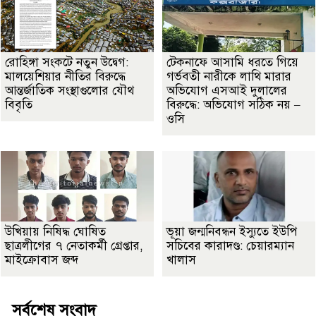
রোহিঙ্গা সংকটে নতুন উদ্বেগ:
টেকনাফে আসামি ধরতে গিয়ে
মালয়েশিয়ার নীতির বিরুদ্ধে
গর্ভবতী নারীকে লাথি মারার
আন্তর্জাতিক সংস্থাগুলোর যৌথ
অভিযোগ এসআই দুলালের
বিবৃতি
বিরুদ্ধে: অভিযোগ সঠিক নয় –
ওসি
উখিয়ায় নিষিদ্ধ ঘোষিত
ভূয়া জন্মনিবন্ধন ইস্যুতে ইউপি
ছাত্রলীগের ৭ নেতাকর্মী গ্রেপ্তার,
সচিবের কারাদণ্ড: চেয়ারম্যান
মাইক্রোবাস জব্দ
খালাস
সর্বশেষ সংবাদ