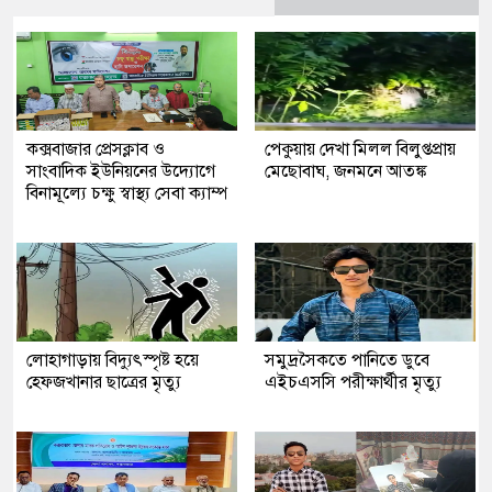
কক্সবাজার প্রেসক্লাব ও
পেকুয়ায় দেখা মিলল বিলুপ্তপ্রায়
সাংবাদিক ইউনিয়নের উদ্যোগে
মেছোবাঘ, জনমনে আতঙ্ক
বিনামূল্যে চক্ষু স্বাস্থ্য সেবা ক্যাম্প
লোহাগাড়ায় বিদ্যুৎস্পৃষ্ট হয়ে
সমুদ্রসৈকতে পানিতে ডুবে
হেফজখানার ছাত্রের মৃত্যু
এইচএসসি পরীক্ষার্থীর মৃত্যু