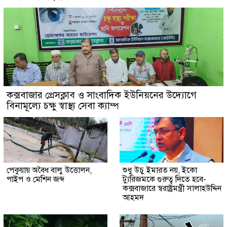
কক্সবাজার প্রেসক্লাব ও সাংবাদিক ইউনিয়নের উদ্যোগে
বিনামূল্যে চক্ষু স্বাস্থ্য সেবা ক্যাম্প
পেকুয়ায় অবৈধ বালু উত্তোলন,
শুধু উচু ইমারত নয়, ইকো
পাইপ ও মেশিন জব্দ
ট্যুরিজমকে গুরুত্ব দিতে হবে-
কক্সবাজারে স্বরাষ্ট্রমন্ত্রী সালাহউদ্দিন
আহমদ