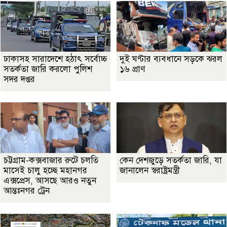
ঢাকাসহ সারাদেশে হঠাৎ সর্বোচ্চ
দুই ঘণ্টার ব্যবধানে সড়কে ঝরল
সতর্কতা জা‌রি করলো পুলিশ
১৬ প্রাণ
সদর দপ্তর
চট্টগ্রাম-কক্সবাজার রুটে চলতি
কেন দেশজুড়ে সতর্কতা জারি, যা
মাসেই চালু হচ্ছে মহানগর
জানালেন স্বরাষ্ট্রমন্ত্রী
এক্সপ্রেস, আসছে আরও নতুন
আন্তঃনগর ট্রেন