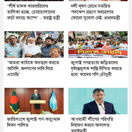
‘শীর্ষ মাদক কারবারিদের
নদী দূষণ রোধে সমন্বিত
তালিকা হচ্ছে, চোরাচালানের
পদক্ষেপ গ্রহণে অবহেলার
রুটে বসছে ক্যাম্প’ – স্বরাষ্ট্র মন্ত্রী
কোনো সুযোগ নেই: প্রধানমন্ত্রী
‘আমরা কাউকে অসম্মান করতে
জুলাই গণহত্যায় জড়িতদের
আসিনি, জনগণের দাবি নিয়ে
দৃষ্টান্তমূলক শাস্তি নিশ্চিত করতে
এসেছি’
হবে: কাদের গণি চৌধুরী
জাতিসংঘে জুলাই গণ-অভ্যুত্থান
আওয়ামী লীগের পরিণতি
দিবস পালিত
নির্ধারণ করবে আদালত:
স্বরাষ্ট্রমন্ত্রী