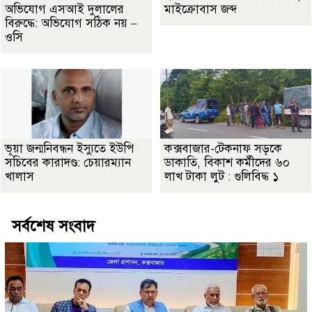
অভিযোগ এসআই দুলালের
মাইক্রোবাস জব্দ
বিরুদ্ধে: অভিযোগ সঠিক নয় –
ওসি
ভূয়া জন্মনিবন্ধন ইস্যুতে ইউপি
কক্সবাজার-টেকনাফ সড়কে
সচিবের কারাদণ্ড: চেয়ারম্যান
ডাকাতি, বিকাশ কর্মীদের ৬০
খালাস
লাখ টাকা লুট : গুলিবিদ্ধ ১
সর্বশেষ সংবাদ