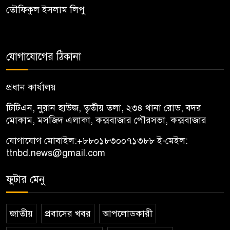
তৌফিকুল ইসলাম লিপু
যোগাযোগের ঠিকানা
প্রধান কার্যালয়
টিটিএন, নু্রান হাউজ, তৃতীয় তলা, ২৩৪ থানা রোড, বদর
মোকাম, মসজিদ এলাকা, কক্সবাজার পৌরসভা, কক্সবাজার
যোগাযোগ মোবাইল:
+৮৮০১৮৩০০৭১৩৮৮
ই-মেইল:
ttnbd.news@gmail.com
ফুটার মেনু
জাতীয়
প্রবাসের খবর
আপলোডকারী