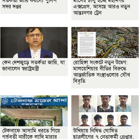
সতর্কতা জা‌রি করলো পুলিশ
মাসেই চালু হচ্ছে মহানগর
সদর দপ্তর
এক্সপ্রেস, আসছে আরও নতুন
আন্তঃনগর ট্রেন
কেন দেশজুড়ে সতর্কতা জারি, যা
রোহিঙ্গা সংকটে নতুন উদ্বেগ:
জানালেন স্বরাষ্ট্রমন্ত্রী
মালয়েশিয়ার নীতির বিরুদ্ধে
আন্তর্জাতিক সংস্থাগুলোর যৌথ
বিবৃতি
টেকনাফে আসামি ধরতে গিয়ে
উখিয়ায় নিষিদ্ধ ঘোষিত
গর্ভবতী নারীকে লাথি মারার
ছাত্রলীগের ৭ নেতাকর্মী গ্রেপ্তার,