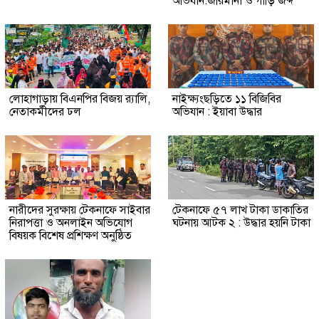
অভিযান:জরিমানা ও গাড়ি জব্দ
লোহাগাড়ায় বিএনপির বিজয় র‍্যালি,
নাইক্ষ্যংছড়িতে ১১ বিজিবির
নেতাকর্মীদের ঢল
অভিযান : ইয়াবা উদ্ধার
নারীদের সুরক্ষায় টেকনাফে সাইবার
টেকনাফে ৫৭ লাখ টাকা ডাকাতির
নিরাপত্তা ও অনলাইন অভিযোগ
ঘটনায় আটক ২ : উদ্ধার হয়নি টাকা
বিষয়ক বিশেষ প্রশিক্ষণ অনুষ্ঠিত