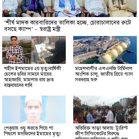
‘শীর্ষ মাদক কারবারিদের তালিকা হচ্ছে, চোরাচালানের রুটে
বসছে ক্যাম্প’ – স্বরাষ্ট্র মন্ত্রী
শহীদ ইশমামের ২য় মৃত্যুবার্ষিকী :
মহেশখালীর এলএনজি টার্মিনাল
ছেলের ছবির সামনে মায়ের
আংশিক চালু, জাতীয় গ্রিডে গ্যাস
আহাজারি, মামলার রায় দ্রুত
সরবরাহ শুরু
বাস্তবায়নের দাবি
পেকুয়ায় ওযু করতে গিয়ে পা
অতিরিক্ত ভাড়া আদায়: ট্যুরিস্ট
পিছলে মসজিদের ইমামের মৃত্যু
জীপ সিন্ডিকেটের বিরুদ্ধে