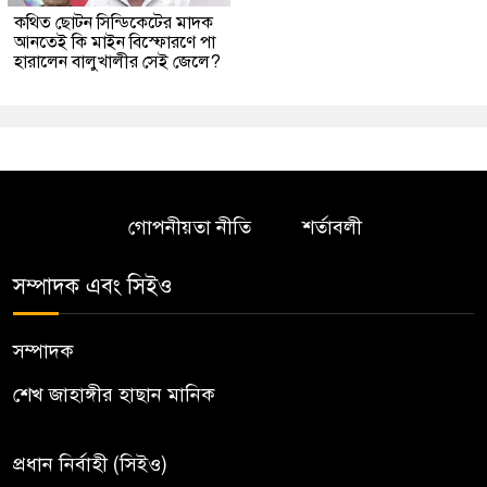
কথিত ছোটন সিন্ডিকেটের মাদক
আনতেই কি মাইন বিস্ফোরণে পা
হারালেন বালুখালীর সেই জেলে?
গোপনীয়তা নীতি
শর্তাবলী
সম্পাদক এবং সিইও
সম্পাদক
শেখ জাহাঙ্গীর হাছান মানিক
প্রধান নির্বাহী (সিইও)