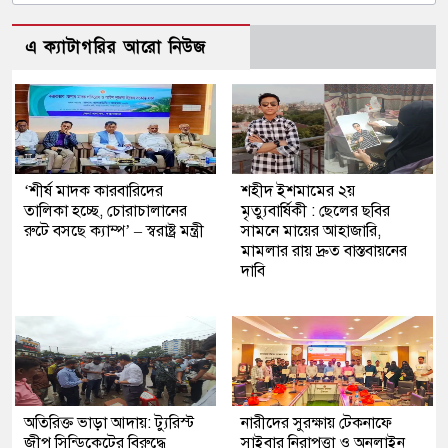
এ ক্যাটাগরির আরো নিউজ
‘শীর্ষ মাদক কারবারিদের
শহীদ ইশমামের ২য়
তালিকা হচ্ছে, চোরাচালানের
মৃত্যুবার্ষিকী : ছেলের ছবির
রুটে বসছে ক্যাম্প’ – স্বরাষ্ট্র মন্ত্রী
সামনে মায়ের আহাজারি,
মামলার রায় দ্রুত বাস্তবায়নের
দাবি
অতিরিক্ত ভাড়া আদায়: ট্যুরিস্ট
নারীদের সুরক্ষায় টেকনাফে
জীপ সিন্ডিকেটের বিরুদ্ধে
সাইবার নিরাপত্তা ও অনলাইন