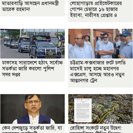
মাতারবাড়ি আসছেন প্রধানমন্ত্রী
লোহাগাড়ায় প্রাইভেটকারের
তারেক রহমান!
গোপন চেম্বারে ১৬ হাজার
ইয়াবা, নারীসহ গ্রেপ্তার ৪
ঢাকাসহ সারাদেশে হঠাৎ সর্বোচ্চ
চট্টগ্রাম-কক্সবাজার রুটে চলতি
সতর্কতা জা‌রি করলো পুলিশ
মাসেই চালু হচ্ছে মহানগর
সদর দপ্তর
এক্সপ্রেস, আসছে আরও নতুন
আন্তঃনগর ট্রেন
কেন দেশজুড়ে সতর্কতা জারি, যা
রোহিঙ্গা সংকটে নতুন উদ্বেগ: