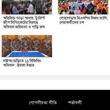
অতিরিক্ত ভাড়া আদায়: ট্যুরিস্ট
লোহাগাড়ায় বিএনপির বিজয় র‍্যালি,
জীপ সিন্ডিকেটের বিরুদ্ধে
নেতাকর্মীদের ঢল
অভিযান:জরিমানা ও গাড়ি জব্দ
নাইক্ষ্যংছড়িতে ১১ বিজিবির
অভিযান : ইয়াবা উদ্ধার
গোপনীয়তা নীতি
শর্তাবলী