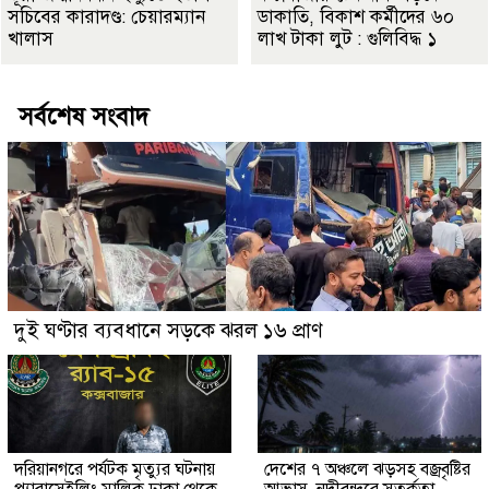
সচিবের কারাদণ্ড: চেয়ারম্যান
ডাকাতি, বিকাশ কর্মীদের ৬০
খালাস
লাখ টাকা লুট : গুলিবিদ্ধ ১
সর্বশেষ সংবাদ
দুই ঘণ্টার ব্যবধানে সড়কে ঝরল ১৬ প্রাণ
দরিয়ানগরে পর্যটক মৃত্যুর ঘটনায়
দেশের ৭ অঞ্চলে ঝড়সহ বজ্রবৃষ্টির
প্যারাসেইলিং মালিক ঢাকা থেকে
আভাস, নদীবন্দরে সতর্কতা