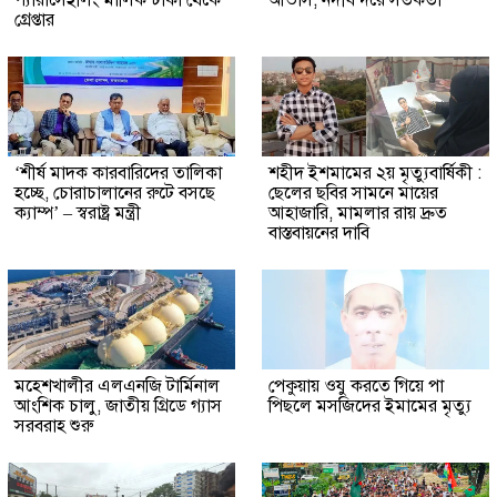
গ্রেপ্তার
‘শীর্ষ মাদক কারবারিদের তালিকা
শহীদ ইশমামের ২য় মৃত্যুবার্ষিকী :
হচ্ছে, চোরাচালানের রুটে বসছে
ছেলের ছবির সামনে মায়ের
ক্যাম্প’ – স্বরাষ্ট্র মন্ত্রী
আহাজারি, মামলার রায় দ্রুত
বাস্তবায়নের দাবি
মহেশখালীর এলএনজি টার্মিনাল
পেকুয়ায় ওযু করতে গিয়ে পা
আংশিক চালু, জাতীয় গ্রিডে গ্যাস
পিছলে মসজিদের ইমামের মৃত্যু
সরবরাহ শুরু