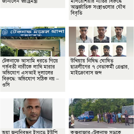
জানালেন স্বরাষ্ট্রমন্ত্রী
মালয়েশিয়ার নীতির বিরুদ্ধে
আন্তর্জাতিক সংস্থাগুলোর যৌথ
বিবৃতি
টেকনাফে আসামি ধরতে গিয়ে
উখিয়ায় নিষিদ্ধ ঘোষিত
গর্ভবতী নারীকে লাথি মারার
ছাত্রলীগের ৭ নেতাকর্মী গ্রেপ্তার,
অভিযোগ এসআই দুলালের
মাইক্রোবাস জব্দ
বিরুদ্ধে: অভিযোগ সঠিক নয় –
ওসি
ভূয়া জন্মনিবন্ধন ইস্যুতে ইউপি
কক্সবাজার-টেকনাফ সড়কে