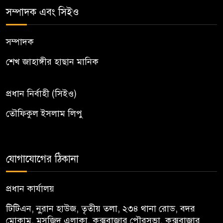
সম্পাদক এবং সিইও
সম্পাদক
শেখ জাহাঙ্গীর হাছান মানিক
প্রধান নির্বাহী (সিইও)
তৌফিকুল ইসলাম লিপু
যোগাযোগের ঠিকানা
প্রধান কার্যালয়
টিটিএন, নু্রান হাউজ, তৃতীয় তলা, ২৩৪ থানা রোড, বদর
মোকাম, মসজিদ এলাকা, কক্সবাজার পৌরসভা, কক্সবাজার