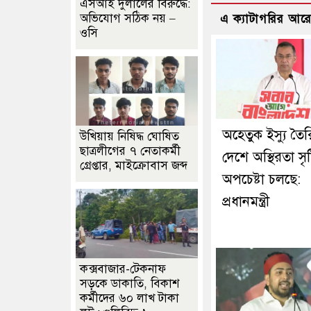
এসআই দুলালের বিরুদ্ধে:
অভিযোগ সঠিক নয় –
এ ক্যাটাগরির আর
ওসি
অহেতুক ইস্যু তৈ
উখিয়ায় নিষিদ্ধ ঘোষিত
ছাত্রলীগের ৭ নেতাকর্মী
দেশে অস্থিরতা সৃষ্
গ্রেপ্তার, মাইক্রোবাস জব্দ
অপচেষ্টা চলছে:
প্রধানমন্ত্রী
কক্সবাজার-টেকনাফ
সড়কে ডাকাতি, বিকাশ
কর্মীদের ৬০ লাখ টাকা