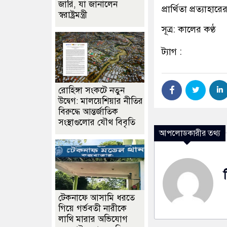
জারি, যা জানালেন
প্রার্থিতা প্রত্যাহ
স্বরাষ্ট্রমন্ত্রী
সূত্র: কালের কণ্ঠ
ট্যাগ :
রোহিঙ্গা সংকটে নতুন
উদ্বেগ: মালয়েশিয়ার নীতির
বিরুদ্ধে আন্তর্জাতিক
সংস্থাগুলোর যৌথ বিবৃতি
আপলোডকারীর তথ্য
টেকনাফে আসামি ধরতে
গিয়ে গর্ভবতী নারীকে
লাথি মারার অভিযোগ