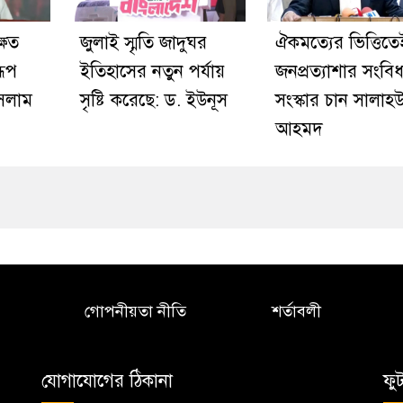
ষিত
জুলাই স্মৃতি জাদুঘর
ঐকমত্যের ভিত্তিতে
রূপ
ইতিহাসের নতুন পর্যায়
জনপ্রত্যাশার সংবি
ইসলাম
সৃষ্টি করেছে: ড. ইউনূস
সংস্কার চান সালাহউ
আহমদ
গোপনীয়তা নীতি
শর্তাবলী
যোগাযোগের ঠিকানা
ফু