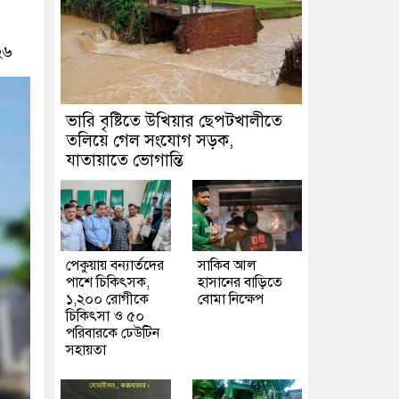
২৬
ভারি বৃষ্টিতে উখিয়ার ছেপটখালীতে
তলিয়ে গেল সংযোগ সড়ক,
যাতায়াতে ভোগান্তি
পেকুয়ায় বন্যার্তদের
সাকিব আল
পাশে চিকিৎসক,
হাসানের বাড়িতে
১,২০০ রোগীকে
বোমা নিক্ষেপ
চিকিৎসা ও ৫০
পরিবারকে ঢেউটিন
সহায়তা