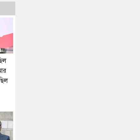
ছিল
 আর
 ছিল