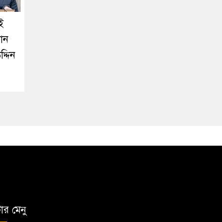
ই
ধান
দ্দিন
টার মেনু