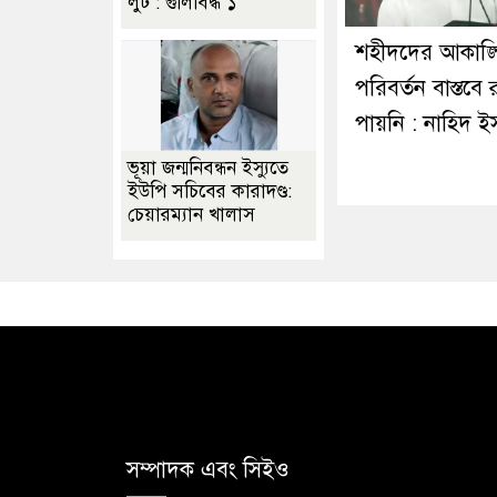
লুট : গুলিবিদ্ধ ১
শহীদদের আকাঙ্ক্
পরিবর্তন বাস্তবে 
পায়নি : নাহিদ 
ভূয়া জন্মনিবন্ধন ইস্যুতে
ইউপি সচিবের কারাদণ্ড:
চেয়ারম্যান খালাস
সম্পাদক এবং সিইও