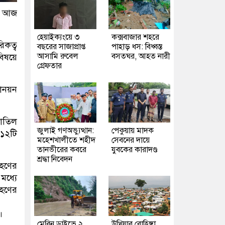
য়ে আজ
হেয়াইক্যংয়ে ৩
কক্সবাজার শহরে
িকত্ব
বছরের সাজাপ্রাপ্ত
পাহাড় ধস: বিধ্বস্ত
আসামি রুবেল
বসতঘর, আহত নারী
বিষয়ে
গ্রেফতার
নোনয়ন
বাতিল
জুলাই গণঅভ্যুত্থান:
পেকুয়ায় মাদক
১১২টি
মহেশখালীতে শহীদ
সেবনের দায়ে
তানভীরের কবরে
যুবকের কারাদণ্ড
শ্রদ্ধা নিবেদন
রহণের
মধ্যে
রহণের
।
মেরিন ড্রাইভে ২
উখিয়ার রোহিঙ্গা