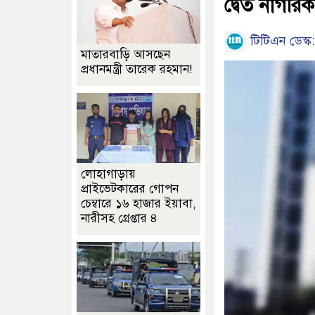
দ্বৈত নাগরিকত
টিটিএন ডেস্ক:
মাতারবাড়ি আসছেন
প্রধানমন্ত্রী তারেক রহমান!
লোহাগাড়ায়
প্রাইভেটকারের গোপন
চেম্বারে ১৬ হাজার ইয়াবা,
নারীসহ গ্রেপ্তার ৪