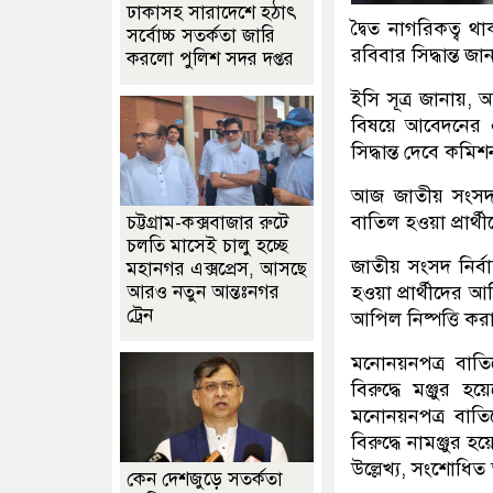
ঢাকাসহ সারাদেশে হঠাৎ
দ্বৈত নাগরিকত্ব থ
সর্বোচ্চ সতর্কতা জা‌রি
রবিবার সিদ্ধান্ত জ
করলো পুলিশ সদর দপ্তর
ইসি সূত্র জানায়, 
বিষয়ে আবেদনের এখ
সিদ্ধান্ত দেবে কমি
আজ জাতীয় সংসদ নি
বাতিল হওয়া প্রার
চট্টগ্রাম-কক্সবাজার রুটে
চলতি মাসেই চালু হচ্ছে
জাতীয় সংসদ নির্ব
মহানগর এক্সপ্রেস, আসছে
আরও নতুন আন্তঃনগর
হওয়া প্রার্থীদের
ট্রেন
আপিল নিষ্পত্তি কর
মনোনয়নপত্র বাতি
বিরুদ্ধে মঞ্জুর
মনোনয়নপত্র বাতি
বিরুদ্ধে নামঞ্জুর 
উল্লেখ্য, সংশোধিত
কেন দেশজুড়ে সতর্কতা