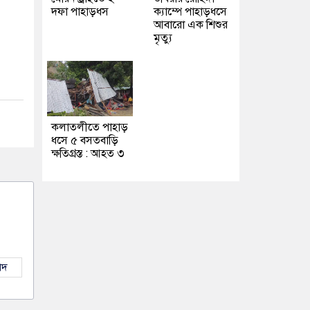
দফা পাহাড়ধস
ক্যাম্পে পাহাড়ধসে
আবারো এক শিশুর
মৃত্যু
কলাতলীতে পাহাড়
ধসে ৫ বসতবাড়ি
ক্ষতিগ্রস্ত : আহত ৩
াদ