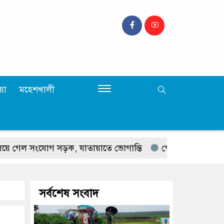
়া
মহেশখালী
গেল সংযোগ সড়ক, যাতায়াতে ভোগান্তি
পেকুয়ায় বন্যার্তদের প
সর্বশেষ সংবাদ