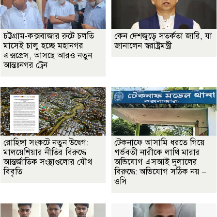
চট্টগ্রাম-কক্সবাজার রুটে চলতি
কেন দেশজুড়ে সতর্কতা জারি, যা
মাসেই চালু হচ্ছে মহানগর
জানালেন স্বরাষ্ট্রমন্ত্রী
এক্সপ্রেস, আসছে আরও নতুন
আন্তঃনগর ট্রেন
রোহিঙ্গা সংকটে নতুন উদ্বেগ:
টেকনাফে আসামি ধরতে গিয়ে
মালয়েশিয়ার নীতির বিরুদ্ধে
গর্ভবতী নারীকে লাথি মারার
আন্তর্জাতিক সংস্থাগুলোর যৌথ
অভিযোগ এসআই দুলালের
বিবৃতি
বিরুদ্ধে: অভিযোগ সঠিক নয় –
ওসি