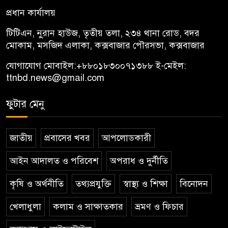
প্রধান কার্যালয়
টিটিএন, নু্রান হাউজ, তৃতীয় তলা, ২৩৪ থানা রোড, বদর
মোকাম, মসজিদ এলাকা, কক্সবাজার পৌরসভা, কক্সবাজার
যোগাযোগ মোবাইল:
+৮৮০১৮৩০০৭১৩৮৮
ই-মেইল:
ttnbd.news@gmail.com
ফুটার মেনু
জাতীয়
প্রবাসের খবর
আপলোডকারী
আইন আদালত ও পরিবেশ
অপরাধ ও দুর্নীতি
কৃষি ও অর্থনীতি
তথ্যপ্রযুক্তি
স্বাস্থ্য ও শিক্ষা
বিনোদন
খেলাধুলা
কলাম ও সাক্ষাতকার
ভ্রমণ ও ফিচার