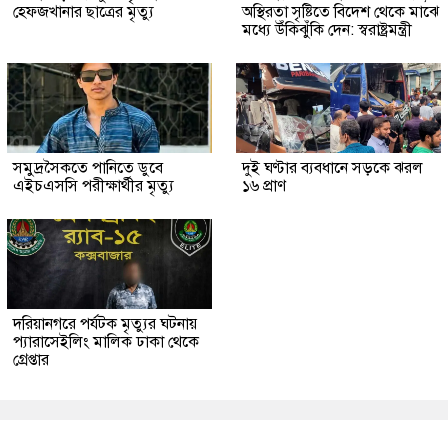
হেফজখানার ছাত্রের মৃত্যু
অস্থিরতা সৃষ্টিতে বিদেশ থেকে মাঝে
মধ্যে উঁকিঝুঁকি দেন: স্বরাষ্ট্রমন্ত্রী
সমুদ্রসৈকতে পানিতে ডুবে
দুই ঘণ্টার ব্যবধানে সড়কে ঝরল
এইচএসসি পরীক্ষার্থীর মৃত্যু
১৬ প্রাণ
দরিয়ানগরে পর্যটক মৃত্যুর ঘটনায়
প্যারাসেইলিং মালিক ঢাকা থেকে
গ্রেপ্তার