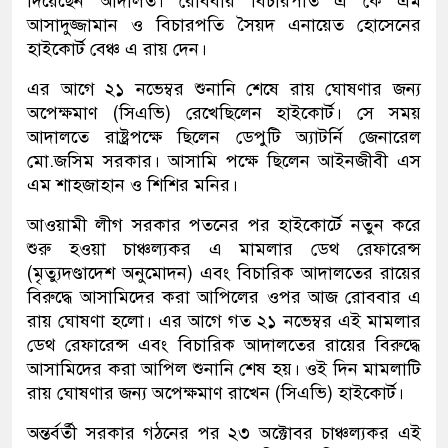
দিয়েছেন আদালত। রোববার বিচারপতি এ কে এম
আসাদুজ্জামান ও বিচারপতি সৈয়দ এনায়েত হোসেনের
হাইকোর্ট বেঞ্চ এ রায় দেন।
এর আগে ২১ নভেম্বর শুনানি শেষে রায় ঘোষণার জন্য
অপেক্ষমাণ (সিএভি) রেখেছিলেন হাইকোর্ট। সে সময়
আদালতে রাষ্ট্রপক্ষে ছিলেন ডেপুটি অ্যাটর্নি জেনারেল
মো.জসিম সরকার। আসামি পক্ষে ছিলেন আইনজীবী এস
এম শাহজাহান ও শিশির মনির।
আওয়ামী লীগ সরকার পতনের পর হাইকোর্টে নতুন করে
শুরু হওয়া চাঞ্চল্যকর এ মামলার ডেথ রেফারেন্স
(মৃত্যুদণ্ডাদেশ অনুমোদন) এবং বিচারিক আদালতের রায়ের
বিরুদ্ধে আসামিদের করা আপিলের ওপর আজ রোববার এ
রায় ঘোষণা হলো। এর আগে গত ২১ নভেম্বর এই মামলার
ডেথ রেফারেন্স এবং বিচারিক আদালতের রায়ের বিরুদ্ধে
আসামিদের করা আপিল শুনানি শেষ হয়। ওই দিন মামলাটি
রায় ঘোষণার জন্য অপেক্ষমাণ রাখেন (সিএভি) হাইকোর্ট।
অন্তর্বর্তী সরকার গঠনের পর ২৩ অক্টোবর চাঞ্চল্যকর এই