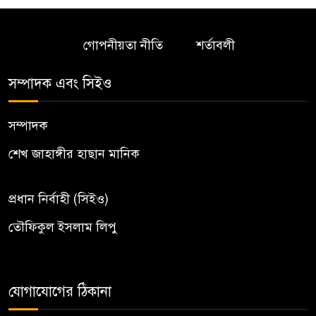
গোপনীয়তা নীতি
শর্তাবলী
সম্পাদক এবং সিইও
সম্পাদক
শেখ জাহাঙ্গীর হাছান মানিক
প্রধান নির্বাহী (সিইও)
তৌফিকুল ইসলাম লিপু
যোগাযোগের ঠিকানা