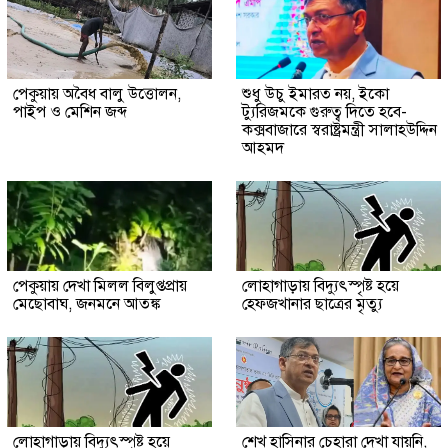
পেকুয়ায় অবৈধ বালু উত্তোলন,
শুধু উচু ইমারত নয়, ইকো
পাইপ ও মেশিন জব্দ
ট্যুরিজমকে গুরুত্ব দিতে হবে-
কক্সবাজারে স্বরাষ্ট্রমন্ত্রী সালাহউদ্দিন
আহমদ
পেকুয়ায় দেখা মিলল বিলুপ্তপ্রায়
লোহাগাড়ায় বিদ্যুৎস্পৃষ্ট হয়ে
মেছোবাঘ, জনমনে আতঙ্ক
হেফজখানার ছাত্রের মৃত্যু
লোহাগাড়ায় বিদ্যুৎস্পৃষ্ট হয়ে
শেখ হাসিনার চেহারা দেখা যায়নি,