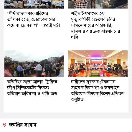
‘শীর্ষ মাদক কারবারিদের
শহীদ ইশমামের ২য়
তালিকা হচ্ছে, চোরাচালানের
মৃত্যুবার্ষিকী : ছেলের ছবির
রুটে বসছে ক্যাম্প’ – স্বরাষ্ট্র মন্ত্রী
সামনে মায়ের আহাজারি,
মামলার রায় দ্রুত বাস্তবায়নের
দাবি
অতিরিক্ত ভাড়া আদায়: ট্যুরিস্ট
নারীদের সুরক্ষায় টেকনাফে
জীপ সিন্ডিকেটের বিরুদ্ধে
সাইবার নিরাপত্তা ও অনলাইন
অভিযান:জরিমানা ও গাড়ি জব্দ
অভিযোগ বিষয়ক বিশেষ প্রশিক্ষণ
অনুষ্ঠিত
জনপ্রিয় সংবাদ